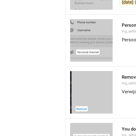
{date}
 
Person
lng_sett
Persoo
Remov
lng_sett
Verwij
You don
lng_sett