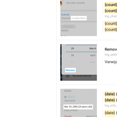
{count
{count
lng_chat
{count
{count
Remov
lng_sett
Verwij
{date}
 
{date}
 
lng_info
{date}
 