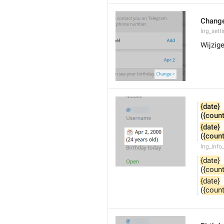
Chang
lng_sett
Wijzig
{date}
(
{count
{date}
(
{count
lng_info
{date}
(
{count
{date}
(
{count