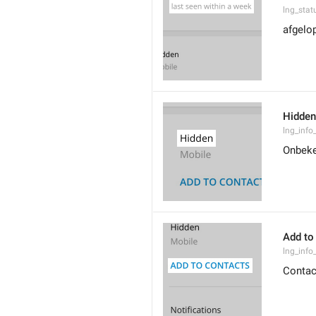
lng_stat
afgelo
Hidden
lng_info
Onbek
Add to
lng_info
Contac