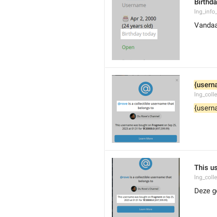
Birthd
lng_info
Vandaa
{usern
lng_coll
{usern
This u
lng_coll
Deze g