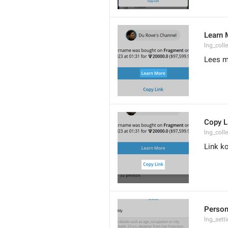
Learn 
lng_coll
Lees m
Copy L
lng_coll
Link k
Person
lng_set