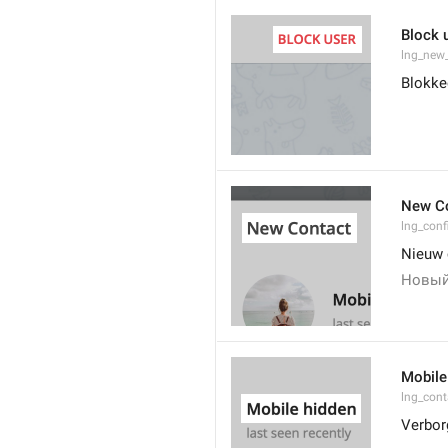
Block 
lng_new
Blokke
New C
lng_conf
Nieuw 
Новый
Mobile
lng_con
Verbor