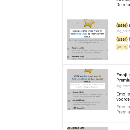
De min
{user}
 
lng_prem
{user}
 
{user}
 
Emoji s
Premi
lng_pre
Emojist
voorde
Emojis
Premiu