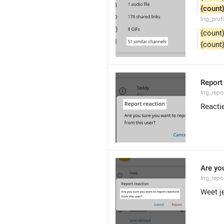
{count
lng_prof
{count
{count
Report
lng_repor
Reacti
Are you
lng_repo
Weet je