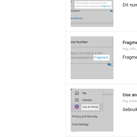
Dit nu
Fragm
lng_info
Fragm
Use an
lng_atta
Gebrui