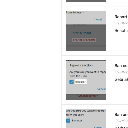
Report
lng_repo
Reacti
Ban us
lng_rep
Gebrui
Ban an
lng_rep