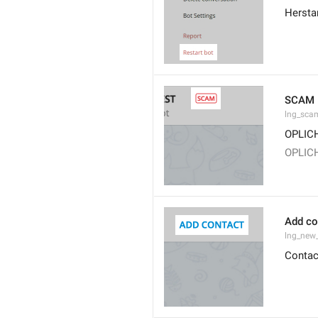
Hersta
SCAM
lng_sca
OPLIC
OPLIC
Add co
lng_new
Contac