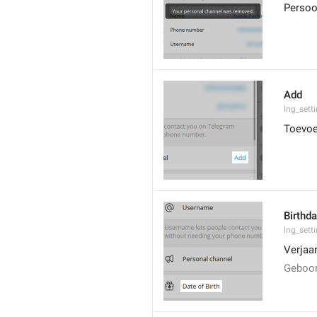
Persoon
Add
lng_sett
Toevo
Birthd
lng_sett
Verjaa
Geboo