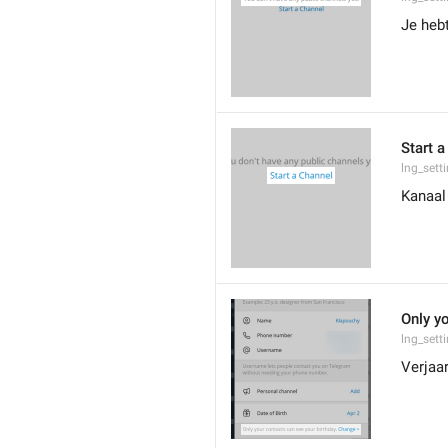
Je heb
Start 
lng_sett
Kanaal
Only yo
lng_sett
Verjaar