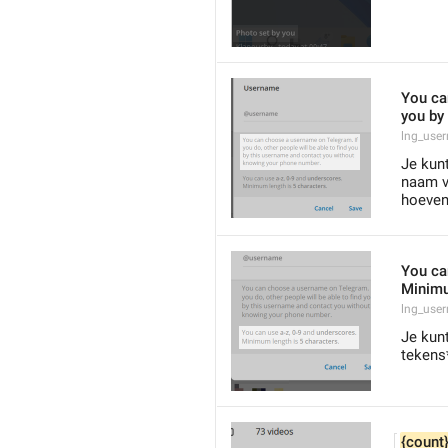
You can
you by
lng_use
Je kun
naam v
hoeven
You ca
Minimu
lng_use
Je kunt
tekens
{count