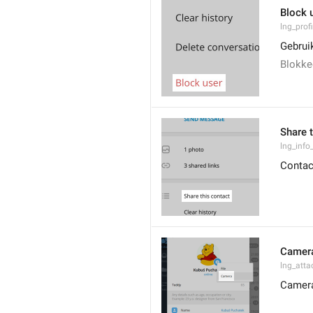
Block 
lng_prof
Gebrui
Blokke
Share 
lng_info
Contac
Camer
lng_att
Camer