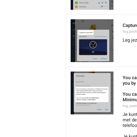
Captur
lng_prof
Leg jez
You can
you by
You ca
Minimu
lng_user
Je kun
met de
telefo
Je kun