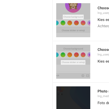
Choos
lng_user
Kies e
Achter
Choose
lng_user
Kies ee
Photo 
lng_medi
Foto d