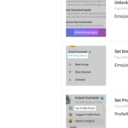
Unlock
lng_pre
Emojis
Set Em
lng_men
Emojis
Set Pr
lng_prof
Profiel