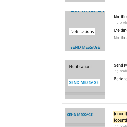
Notifi
lng_prof
Meldin
Notific
Send 
lng_prof
Bericht
{count
{count
lng_pro