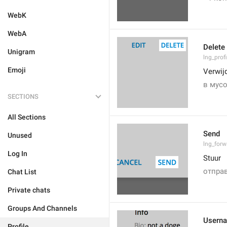
WebK
WebA
Delete
Unigram
lng_prof
Emoji
Verwij
в мусо
SECTIONS
All Sections
Send
Unused
lng_for
Log In
Stuur
отпра
Chat List
Private chats
Groups And Channels
Usern
Profile