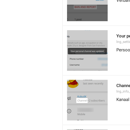
Verban
Your p
lng_sett
Persoon
Channe
lng_info
Kanaal