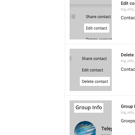
Edit co
lng_info
Contac
Delete
lng_info
Contac
Group 
lng_info
Groeps