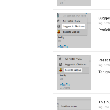
Sugges
lng_prof
Profiel
Reset t
lng_prof
Terugze
This n
lng_inf