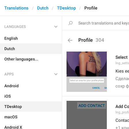
Translations
Dutch
TDesktop
Profile
LANGUAGES
English
Profile
304
Dutch
Select 
Other languages...
lng_sett
Kies ee
APPS
Сдела
Android
сохр 
iOS
Add Co
TDesktop
lng_prof
macOS
Contac
Android X
+1 кон