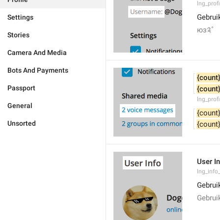
lng_prof
Gebrui
Settings
юз༉˚
Stories
Camera And Media
Bots And Payments
{count
Passport
{count
lng_prof
General
{count
Unsorted
{count
User I
lng_info_
Gebrui
Gebrui