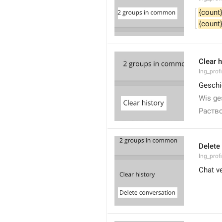
{count
{count
Clear h
lng_profi
Geschi
Wis ge
Раств
Delete
lng_prof
Chat v