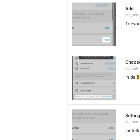
Add
lng_sett
Toevo
Choose
lng_sett
In de 
{
Settin
lng_sett
instell