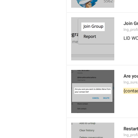
Join G
lng_prof
LID W
Are yo
lng_sure
{conta
Restar
lng_profi