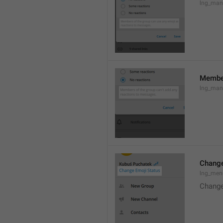
lng_mana
Member
lng_man
Change
lng_men
Change