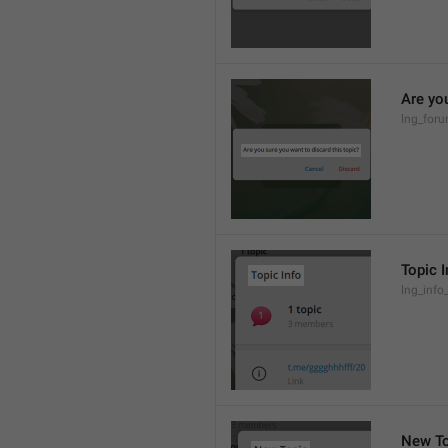
Are you
lng_foru
Topic I
lng_info_
New To