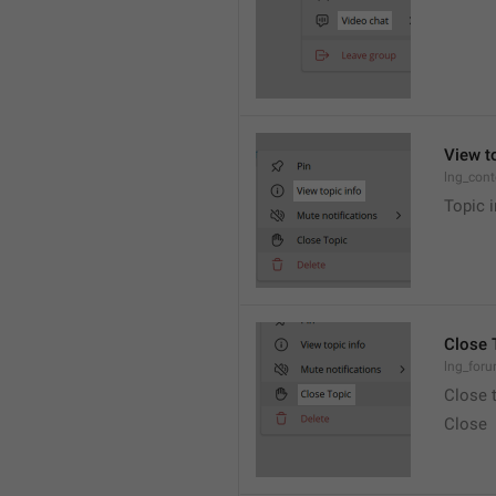
View t
lng_cont
Topic i
Close 
lng_foru
Close 
Close