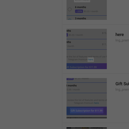
here
lng_prem
Gift Su
lng_prem