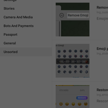
Remov
Stories
lng_cus
Camera And Media
Emojini
Bots And Payments
Passport
General
Emoji p
Unsorted
lng_stic
Restor
lng_emo
Resco