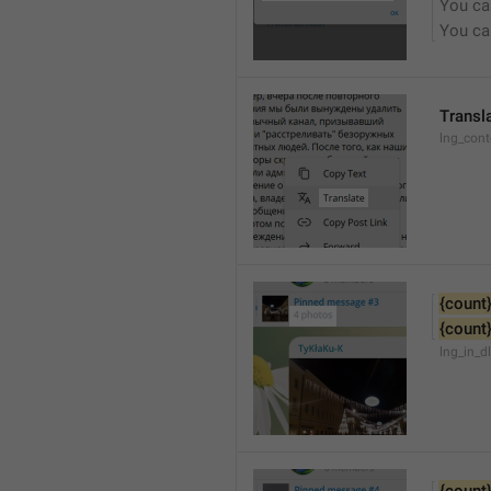
You can
You can
Transl
lng_cont
{count
{count
lng_in_d