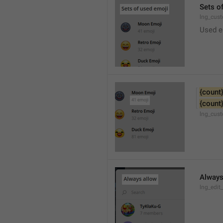
Sets o
lng_cus
Used e
{count
{count
lng_cus
Always
lng_edit