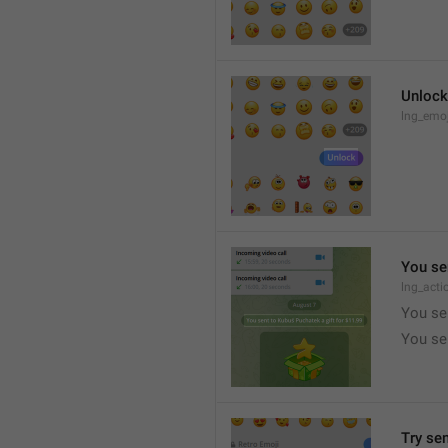
Unlock
lng_emoj
You se
lng_acti
You se
You sen
Try se