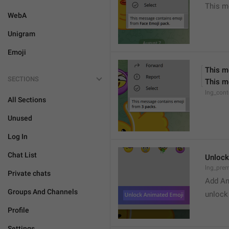
This m
WebA
Unigram
Emoji
This m
SECTIONS
This m
lng_con
All Sections
Unused
Log In
Chat List
Unlock
lng_pre
Private chats
Add An
Groups And Channels
unlock
Profile
Settings