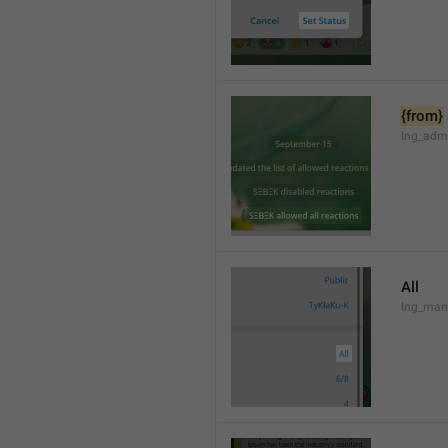
{from}
lng_admi
All
lng_man