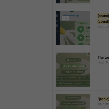
{count
{count
lng_in_d
The top
lng_acti
"
{topic
lng_acti