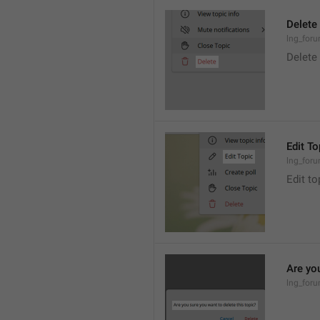
Delete
lng_foru
Delete
Edit To
lng_foru
Edit to
Are you
lng_foru