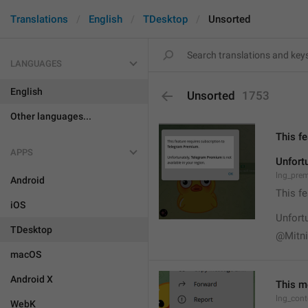
Translations
English
TDesktop
Unsorted
LANGUAGES
English
Unsorted
1753
Other languages...
This f
APPS
Unfort
lng_pre
Android
This f
iOS
Unfortu
TDesktop
@Mitn
macOS
Android X
This m
lng_con
WebK