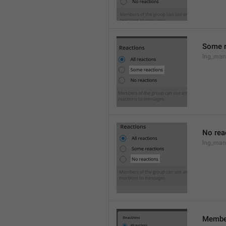
Some r
lng_man
No rea
lng_man
Member