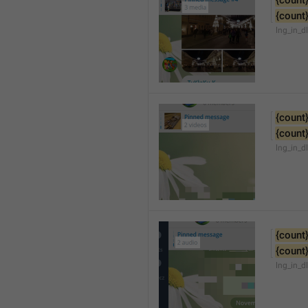
{count
{count
lng_in_d
{count
{count
lng_in_d
{count
{count
lng_in_d