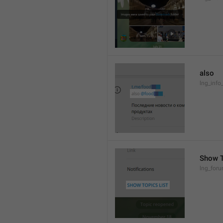
also
lng_info
Show T
lng_foru