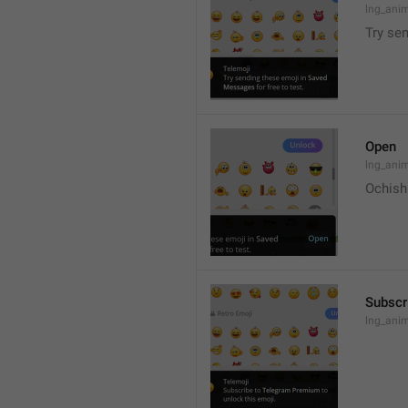
lng_ani
Try se
Open
lng_ani
Ochish
Subscr
lng_anim