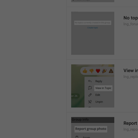
No topi
lng_for
View i
lng_repl
Report
lng_repo