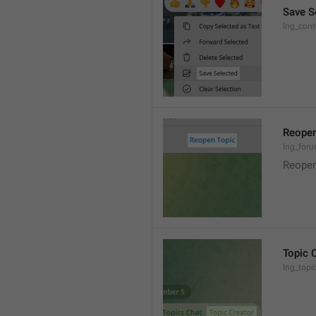
Save S
lng_cont
Reopen
lng_foru
Reopen
Topic 
lng_topi