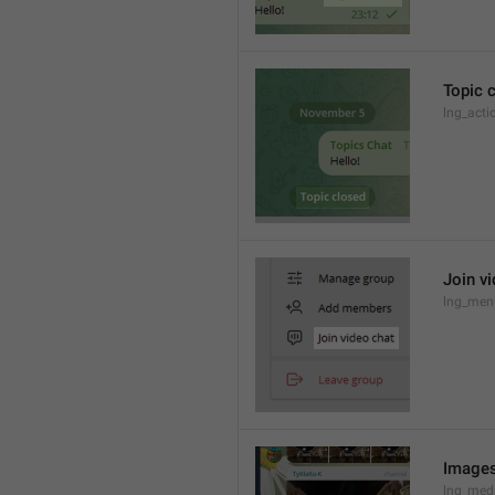
Topic 
lng_acti
Join v
lng_menu
Images
lng_med