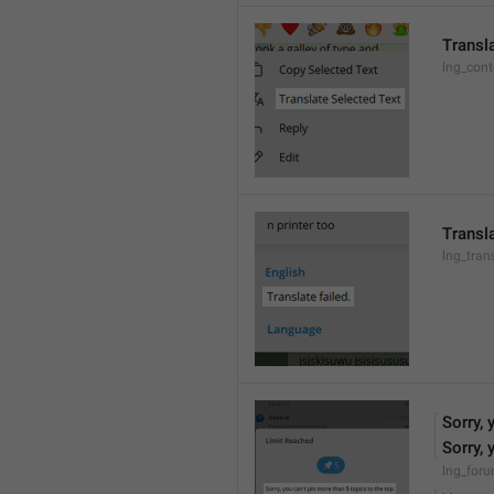
Transl
lng_cont
Transla
lng_tran
Sorry, 
Sorry, 
lng_foru