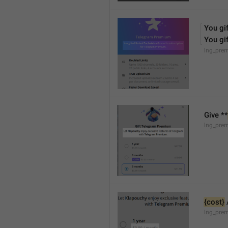
You gif
You gif
lng_pre
Give **
lng_pre
{cost}
lng_prem