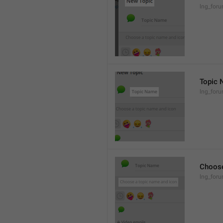
lng_for
Topic
lng_foru
Choose
lng_foru