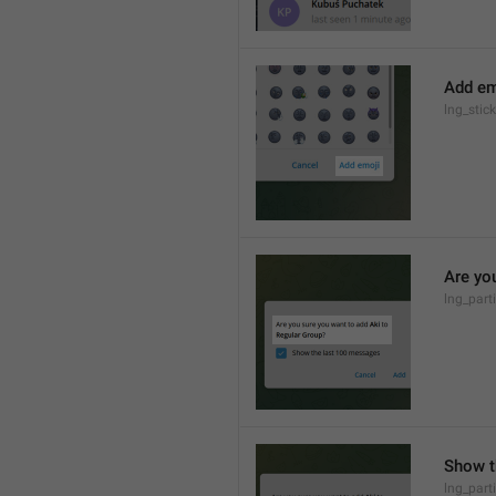
Add em
lng_stic
Are yo
lng_part
Show t
lng_part