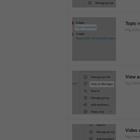
Topic 
lng_acti
View 
lng_for
Video 
lng_menu