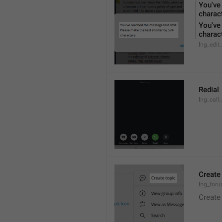
You've
charact
You've
charac
lng_edit
Redial
lng_call_
Create
lng_foru
Create