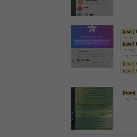
{user}
 
{user}
 
lng_pre
{user}
 
{user}
 
{from}
lng_adm