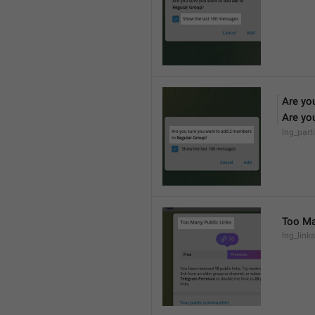
Are yo
Are yo
lng_part
Too Ma
lng_links