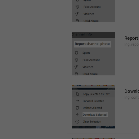
Report
lng_repo
Downlo
lng_con