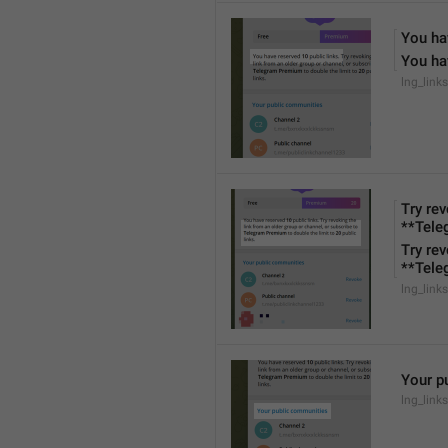
You ha
You ha
lng_links
Try rev
**Tele
Try rev
**Tele
lng_links
Your p
lng_links