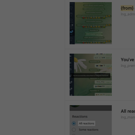
{from}
lng_admi
You've
lng_pre
All rea
lng_mana