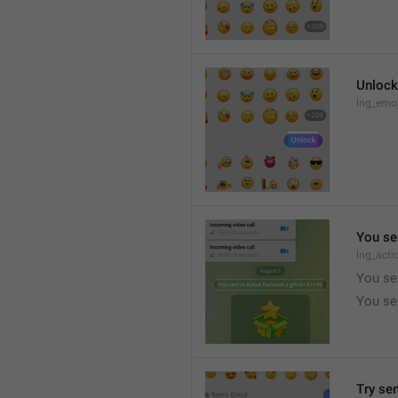
Unlock
lng_emoj
You se
lng_acti
You se
You sen
Try se