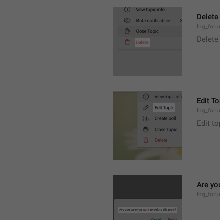
Delete
lng_foru
Delete
Edit To
lng_foru
Edit to
Are you
lng_foru