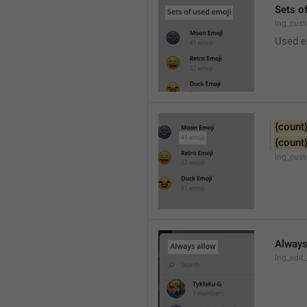
Sets o
lng_cus
Used e
{count
{count
lng_cus
Always
lng_edit