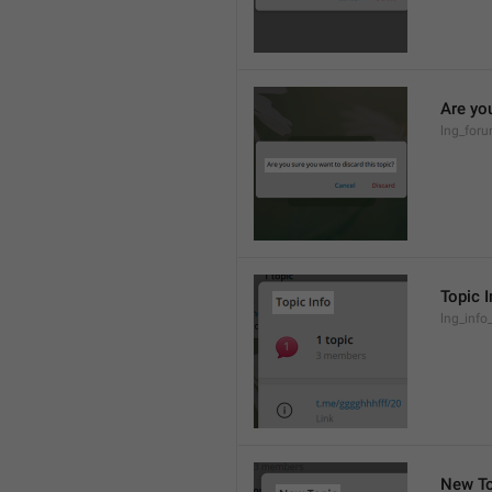
Are you
lng_foru
Topic I
lng_info_
New To