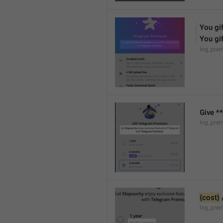
You gif
You gif
lng_pre
Give **
lng_pre
{cost}
lng_prem