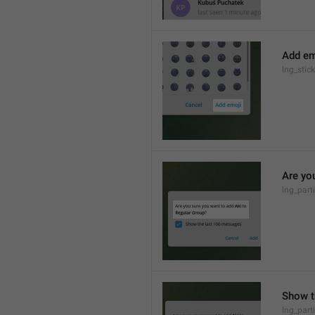
Add em
lng_stic
Are yo
lng_part
Show t
lng_part