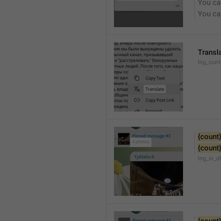
You can
You can
Transl
lng_cont
{count
{count
lng_in_d