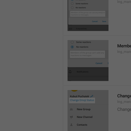
lng_mana
Member
lng_man
Change
lng_men
Change