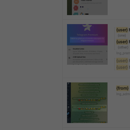
{user}
 
{user}
 
lng_pre
{user}
 
{user}
 
{from}
lng_adm