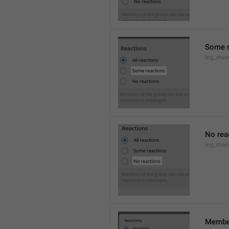
Some r
lng_man
No rea
lng_man
Member