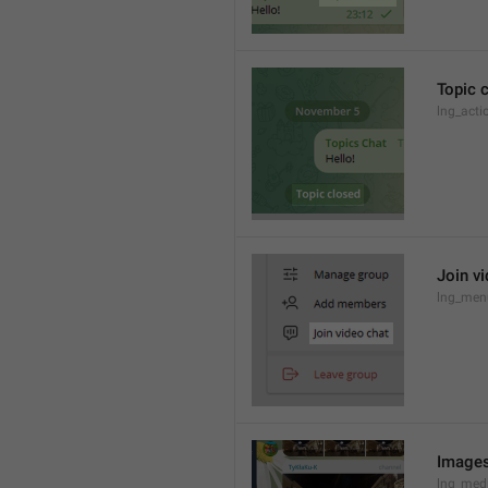
Topic 
lng_acti
Join v
lng_menu
Images
lng_med