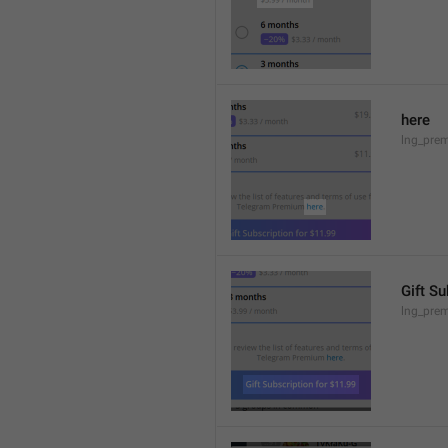
here
lng_prem
Gift Su
lng_prem