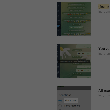
{from}
lng_admi
You've
lng_pre
All rea
lng_mana