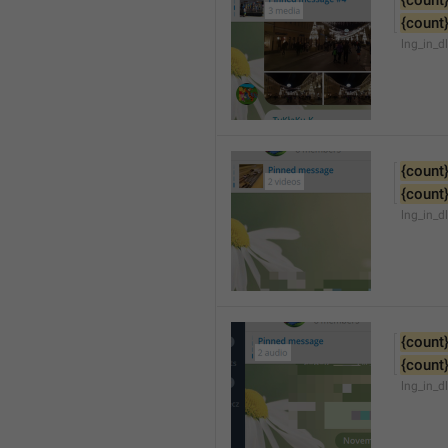
{count
{count
lng_in_d
{count
{count
lng_in_d
{count
{count
lng_in_d