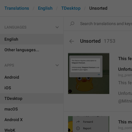
Translations
English
TDesktop
Unsorted
LANGUAGES
English
Unsorted
1753
Other languages...
This f
APPS
Unfort
lng_pre
Android
This f
iOS
Unfortu
TDesktop
@Mitn
macOS
Android X
This m
lng_con
WebK