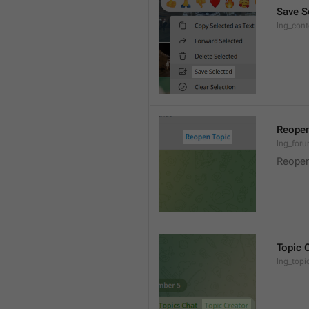
Save S
lng_cont
Reopen
lng_foru
Reopen
Topic 
lng_topi