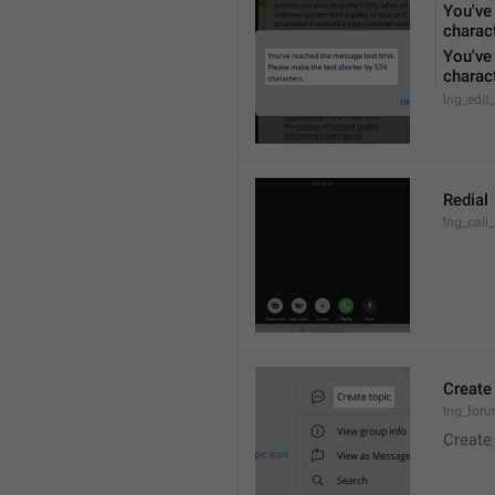
You've
charact
You've
charac
lng_edit
Redial
lng_call_
Create
lng_foru
Create