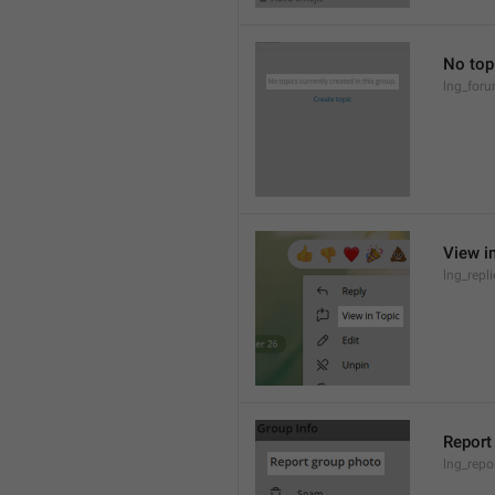
No topi
lng_for
View i
lng_repl
Report
lng_repo