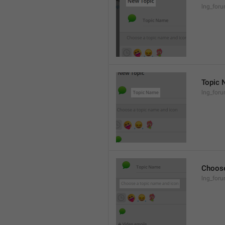
lng_for
Topic
lng_foru
Choose
lng_foru