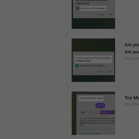
Are yo
Are yo
lng_part
Too Ma
lng_links