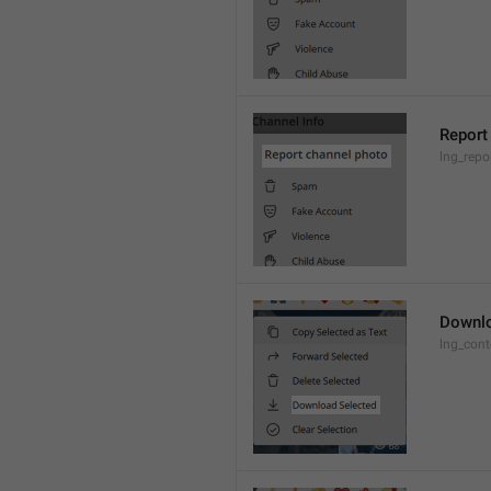
Report
lng_repo
Downlo
lng_con