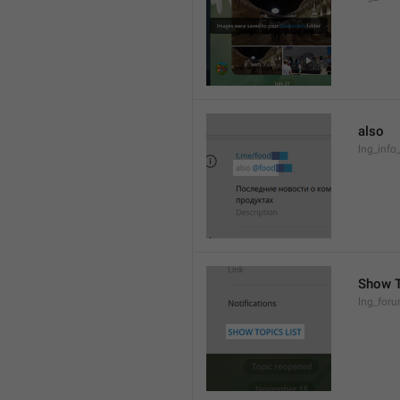
also
lng_info
Show T
lng_foru