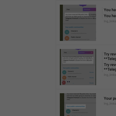
You ha
You ha
lng_links
Try rev
**Tele
Try rev
**Tele
lng_links
Your p
lng_links