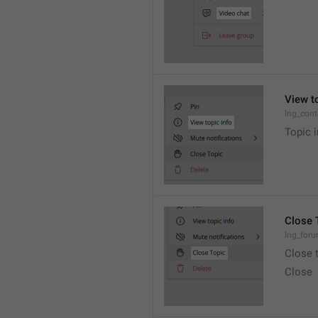
View t
lng_cont
Topic i
Close 
lng_foru
Close 
Close