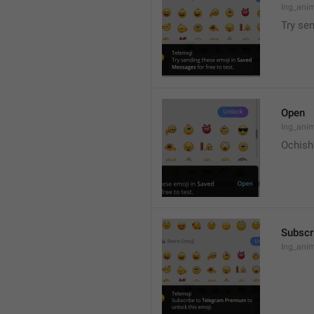
lng_ani
Try se
Open
lng_ani
Ochish
Subscr
lng_anim