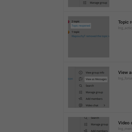
Topic 
lng_acti
View 
lng_for
Video 
lng_menu