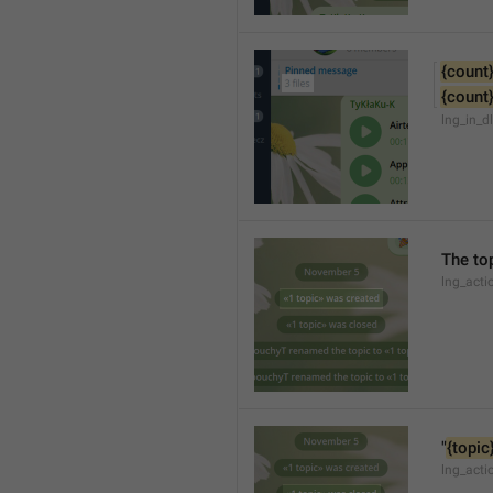
{count
{count
lng_in_d
The top
lng_acti
"
{topic
lng_acti