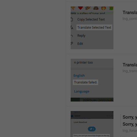
Transl
lng_cont
Transla
lng_tran
Sorry, 
Sorry, 
lng_foru