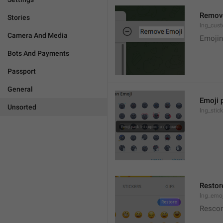
Remov
Stories
lng_cus
Camera And Media
Emojini
Bots And Payments
Passport
General
Emoji p
Unsorted
lng_stic
Restor
lng_emo
Resco