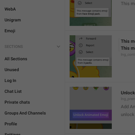
This m
WebA
Unigram
Emoji
This m
SECTIONS
This m
lng_con
All Sections
Unused
Log In
Chat List
Unlock
lng_pre
Private chats
Add An
Groups And Channels
unlock
Profile
Settings