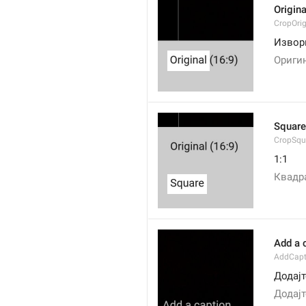
Origina
CropOrig
Извор
Ориги
Square
CropSqu
1:1
Квадр
Add a 
AddCapt
Додај
Додајт