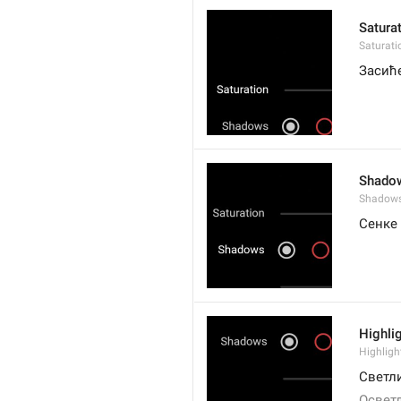
Satura
Saturati
Засић
Shado
Shadow
Сенке
Highli
Highligh
Светл
Освет