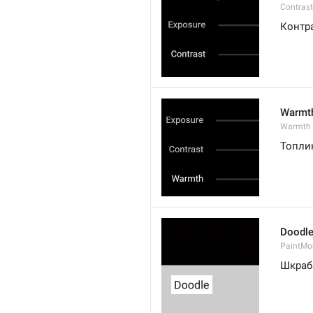
Contrast
Контр
Warmt
Warmth
Топли
Doodl
PaintMo
Шкраб