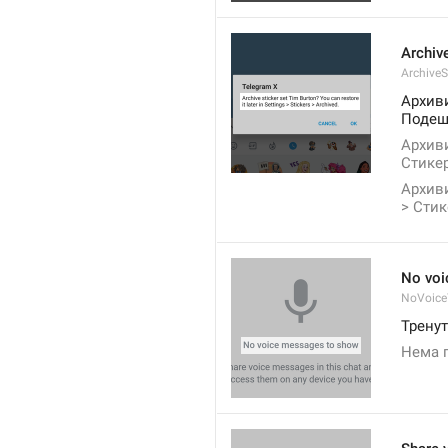
Archive
ArchiveS
Архив
Подеш
Архиви
Стике
Архиви
> Стик
No voi
NoVoic
Трену
Нема г