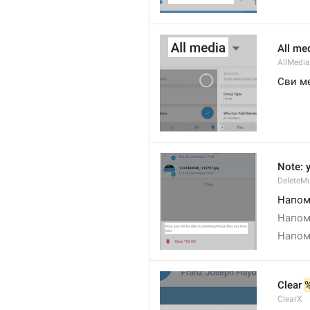
All me
AllMedia
Сви м
Note: y
DeleteMu
Напоме
Напоме
Напоме
Clear 
ClearX