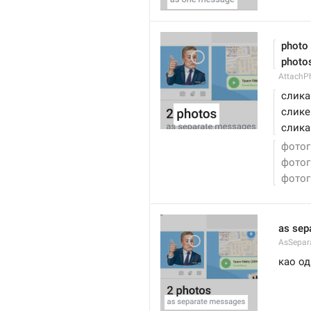
 photo
 photo
AttachPh
 слика
 слике
 слика
 фото
 фото
 фото
as sep
AsSepar
као од