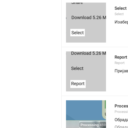
Select
Select
Изабе
Report
Report
Прија
Proce
Processi
Обрад
Обрада