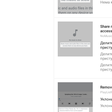
Нема 
Share m
access
NoMusic
Делите
присту
Делите
присту
Делите
присту
Remov
PlayLis
Уклон
Уклон