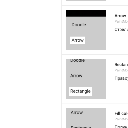
Arrow
PaintMo
Стрел
Rectan
PaintMo
Право
Fill co
PaintMod
Попун