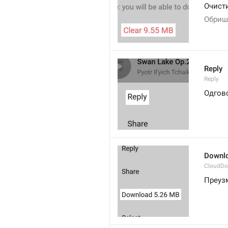
Очист
Обриш
Reply
Reply
Одгов
Downl
CloudDo
Преуз