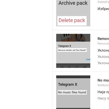
DeleteP
Избри
Remove
RemoveS
Уклон
Уклони
Уклони
No mus
NoMusic
Није п
Нису п