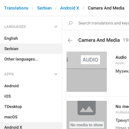
Translations
Serbian
Android X
Camera And Media
LANGUAGES
English
Camera And Media
19
Serbian
Audio
Other languages...
Audio
Музик
APPS
Android
iOS
No med
TDesktop
NoMedi
macOS
Тренут
Android X
Нема 