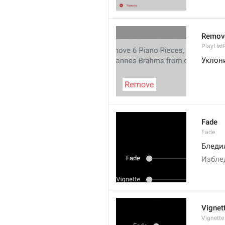
Remov
PlayLis
Уклон
Fade
Fade
Бледи
Избле
Vignet
Vignette