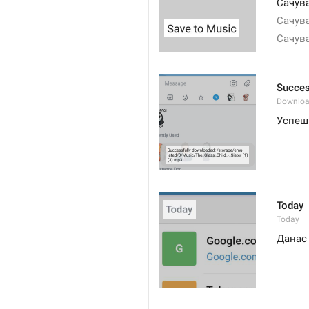
Сачува
Сачува
Сачува
Succes
Downloa
Успешн
Today
Today
Данас