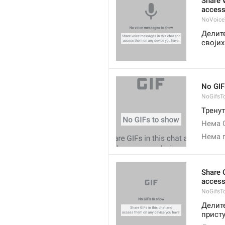
Share 
access
NoVoice
Делите
својих
No GIF
NoGifsT
Тренут
Нема G
Нема г
Share G
access
NoGifsT
Делите
присту