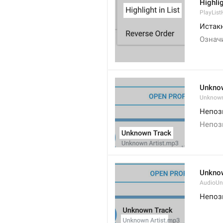
Highlig
PlayList
Истак
Означи
Unkno
Unknow
Непоз
Непоз
Unknow
AudioUn
Непоз