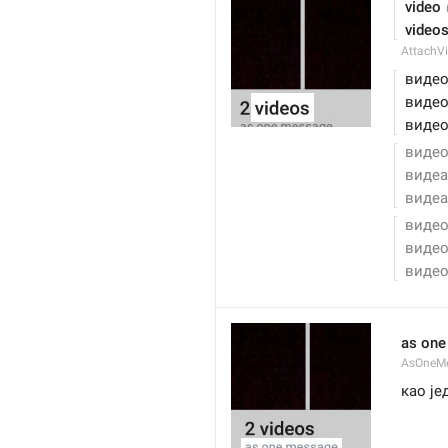
 video
 video
AttachVi
 виде
 виде
 виде
 виде
 видеа
 видеа
 виде
 виде
 виде
as on
AsOneM
као је