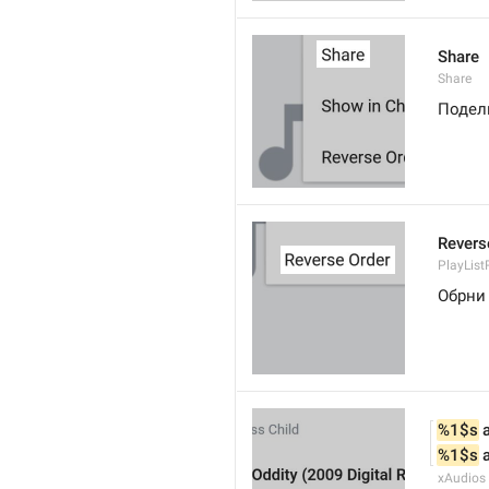
Share
Share
Подел
Revers
PlayList
Обрни
%1$s
 
%1$s
 
xAudios