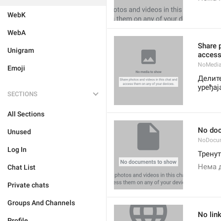
WebK
WebA
Share 
Unigram
access
NoMedi
Emoji
Делите
уређај
SECTIONS
All Sections
No do
Unused
NoDocu
Log In
Трену
Нема 
Chat List
Private chats
Groups And Channels
No lin
Profile