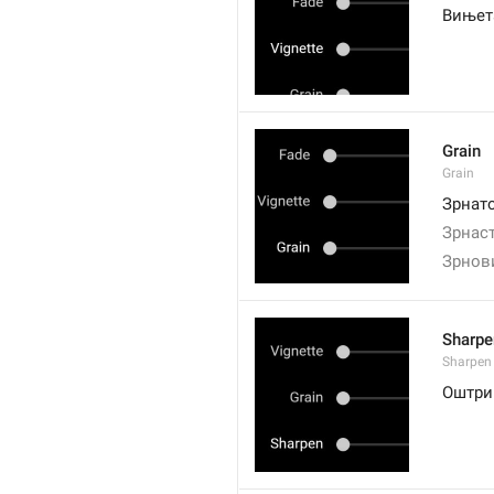
Вињет
Grain
Grain
Зрнат
Зрнас
Зрнов
Sharpe
Sharpen
Оштри