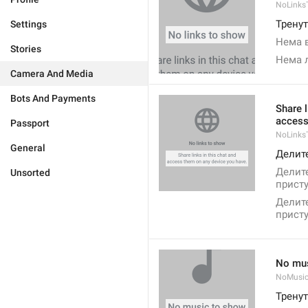
NoLinks
Трену
Settings
Нема 
Stories
Нема 
Camera And Media
Bots And Payments
Share l
access
Passport
NoLinks
General
Делите
Делите
Unsorted
присту
Делит
присту
No mus
NoMusi
Трену