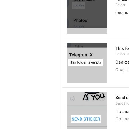
Folder
Фасци
This fo
FolderE
Ова фа
Овај ф
Send s
SendStic
Пошаљ
Пошаљ