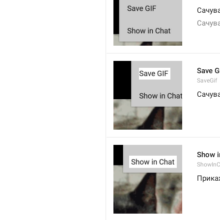
Сачува
Сачува
Save G
SaveGif
Сачува
Show i
ShowInC
Прика