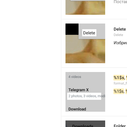
Поста
Delete
Delete
Избри
%1$s
, 
format_f
%1$s
, 
Folder