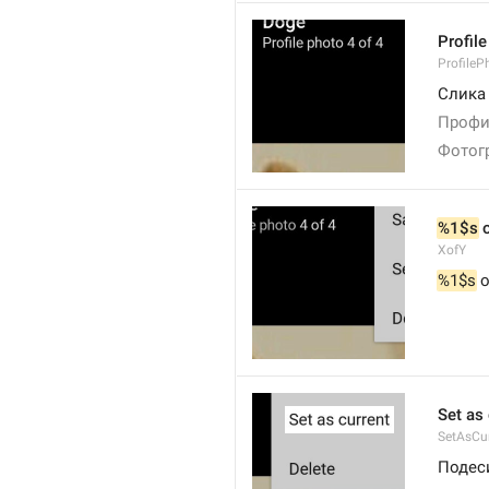
Profil
ProfileP
Слика
Профи
Фотог
%1$s
 
XofY
%1$s
 
Set as 
SetAsCu
Подес