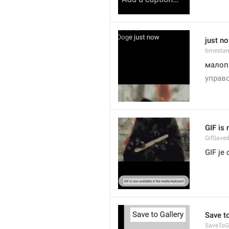
just n
timesta
малоп
управ
GIF is
GifSave
GIF је
Save to
SaveToGa