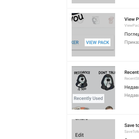
View 
ViewPac
Поглед
Прика
Recent
RecentSt
Недав
Недав
Save t
SaveToM