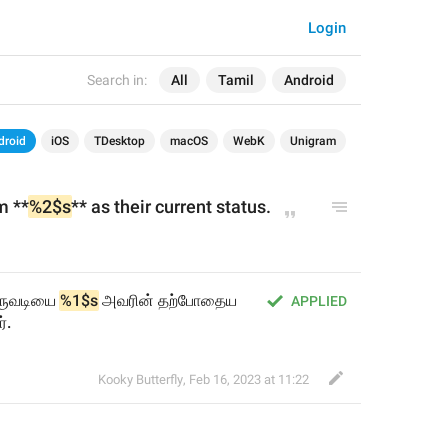
Login
Search in:
All
Tamil
Android
droid
iOS
TDesktop
macOS
WebK
Unigram
m **
%2$s
** as their current status.
உருவடியை 
%1$s
 அவரின் தற்போதைய 
APPLIED
்.
Kooky Butterfly
,
Feb 16, 2023 at 11:22