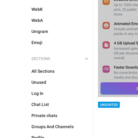
WebK
WebA
Unigram
Emoji
SECTIONS
All Sections
Unused
Log In
Chat List
UNSORTED
Private chats
Groups And Channels
Profile