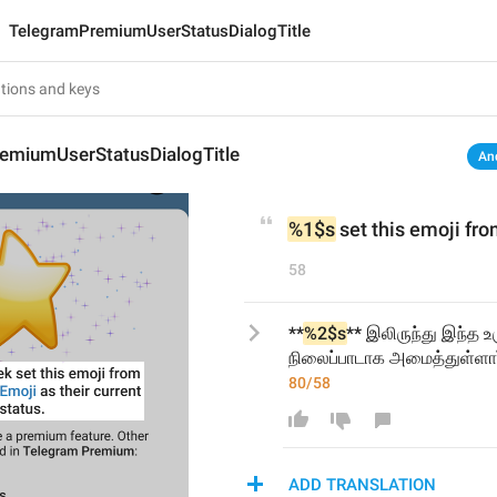
TelegramPremiumUserStatusDialogTitle
emiumUserStatusDialogTitle
An
%1$s
 set this emoji fro
58
**
%2$s
** இலிருந்து இந்த 
நிலைப்பாடாக அமைத்துள்ளார
80/58
ADD TRANSLATION