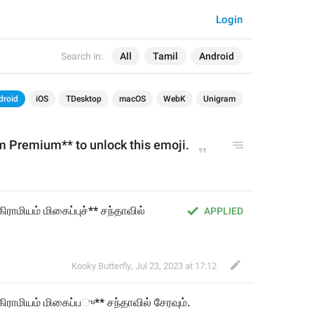
Login
Search in:
All
Tamil
Android
droid
iOS
TDesktop
macOS
WebK
Unigram
m Premium** to unlock this emoji.
ராமியம் மிகைப்புச்** சந்தாவில் 
APPLIED
Kooky Butterfly
,
Jul 23, 2023 at 17:12
கிராமியம் மிகைப்ப
ு** சந்தாவில் சேரவ
ம்.