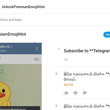
UnlockPremiumEmojiHint
iumEmojiHint
An
Subscribe to **Telegra
55
இந்த உருவடியைத் திறக்க **கி
சேரவும்.
66/55
இந்த உருவடியைத் திறக்க **