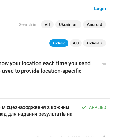
Login
Search in:
All
Ukrainian
Android
Android
iOS
Android X
know your location each time you send 
e used to provide location-specific 
е місцезнаходження з кожним 
APPLIED
д для надання результатів на 