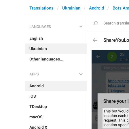
Translations
Ukrainian
Android
Bots An
LANGUAGES
English
ShareYouLoc
Ukrainian
Other languages...
APPS
Android
iOS
TDesktop
macOS
Android X