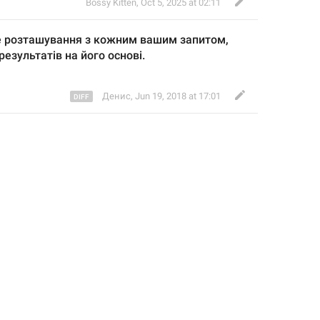
Bossy Kitten
,
Oct 5, 2025 at 02:11
 
розташува
ння з кожним вашим запитом, 
езультатів на його основі.
Денис
,
Jun 19, 2018 at 17:01