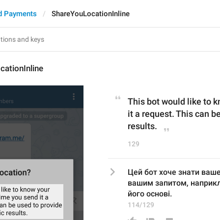
d Payments
ShareYouLocationInline
ationInline
This bot would like to 
it a request. This can b
results.
129
Цей бот хоче знати ваш
вашим запитом, наприкла
його основі.
114/129