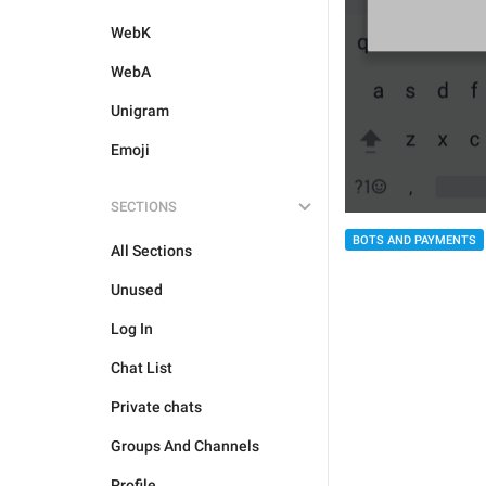
WebK
WebA
Unigram
Emoji
SECTIONS
BOTS AND PAYMENTS
All Sections
Unused
Log In
Chat List
Private chats
Groups And Channels
Profile