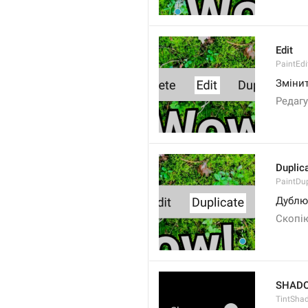
Edit
PaintEdi
Зміни
Редаг
Duplic
PaintDup
Дублю
Скопі
SHAD
TintSha