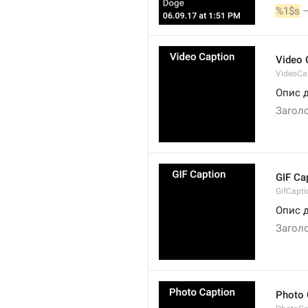
%1$s
 –
Video 
VideoCa
Опис д
Заголо
GIF Ca
GifCapti
Опис д
Заголо
Photo 