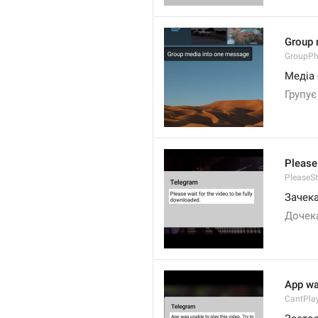
Group 
GroupPh
Медіа 
Групує
Please 
PleaseS
Зачека
Дочек
App was
CantPla