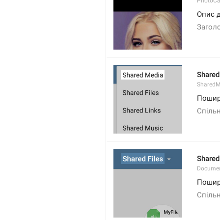
PhotoCa
Опис 
Загол
Shared
SharedMe
Пошир
Спільн
Shared
Documen
Пошир
Спіль