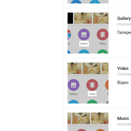
Gallery
ChatGall
Галер
Video
ChatVid
Відео
Music
AttachM