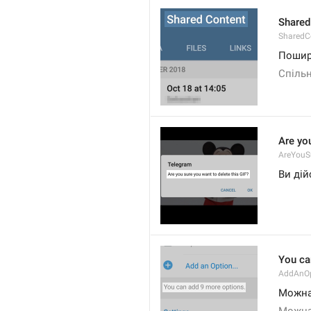
Shared
SharedCo
Пошир
Спіль
Are you
AreYouS
Ви дій
You ca
AddAnOp
Можна