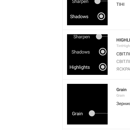
ТІНІ
HIGHL
TintHigh
СВІТЛ
СВІТЛ
ЯСКРА
Grain
Grain
Зернис