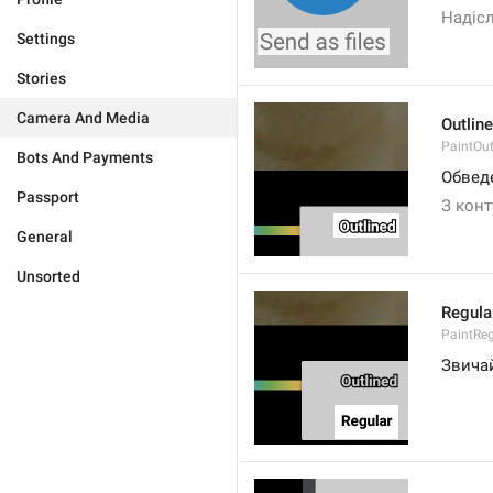
Надісл
Settings
Stories
Camera And Media
Outlin
PaintOut
Bots And Payments
Обвед
Passport
З кон
General
Unsorted
Regula
PaintReg
Звича