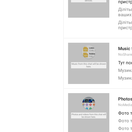
прист
Діліть
ваших 
Діліть
пристр
Music 
NoShare
Тут по
Музика
Музика
Photos
NoMedia
Фото т
Фото т
Фото т