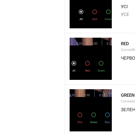
УСІ
УСЕ
RED
CurvesR
ЧЕРВ
GREEN
CurvesG
ЗЕЛЕ