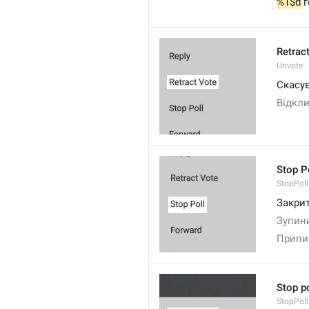
%1$d
 
Retrac
Unvote
Скасу
Відкли
Stop P
StopPoll
Закри
Зупин
Припи
Stop po
StopPollA