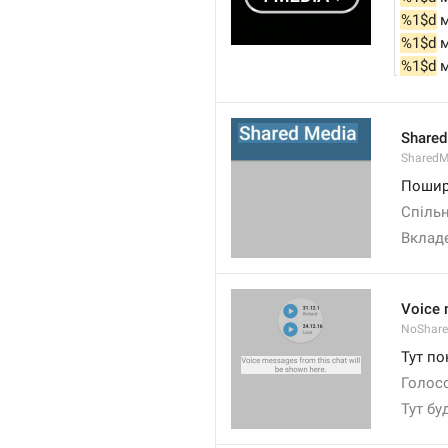
%1$d
 
%1$d
 
%1$d
 
Shared
SharedM
Пошир
Спільн
Вклад
Voice 
NoShare
Тут по
Голосо
Тут бу