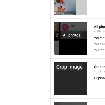
All ph
AllPhot
Усі фо
Усі св
Усі фо
Crop i
CropIma
Обріз