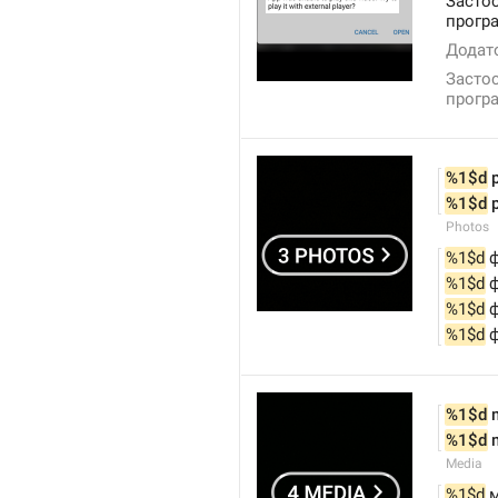
Застос
програ
Додато
Застос
програ
%1$d
 
%1$d
 
Photos
%1$d
 
%1$d
 
%1$d
 
%1$d
 
%1$d
 
%1$d
 
Media
%1$d
 