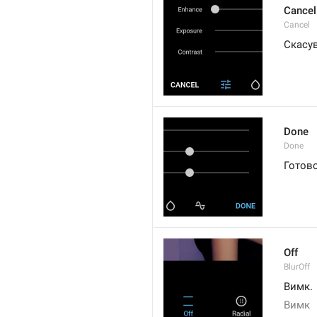
Cancel
Cancel
Скасу
Done
Done
Готов
Off
BlurOff
Вимк.
Вимк