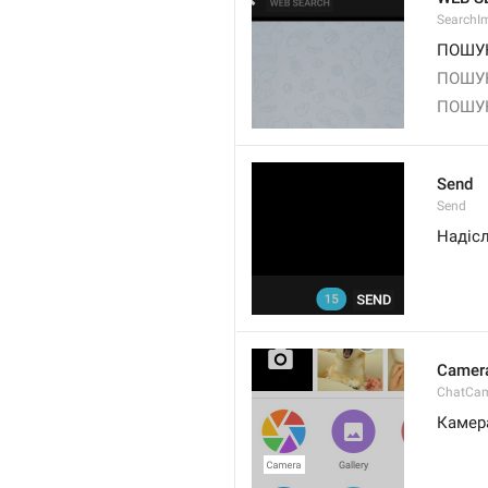
SearchI
ПОШУК
ПОШУК
ПОШУК
Send
Send
Надіс
Camer
ChatCa
Камер