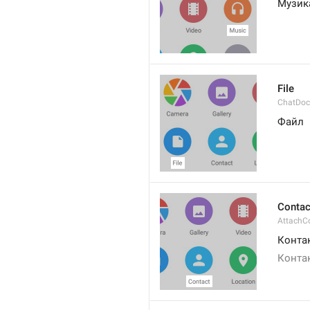
Музик
File
ChatDo
Файл
Contac
AttachC
Конта
Конта