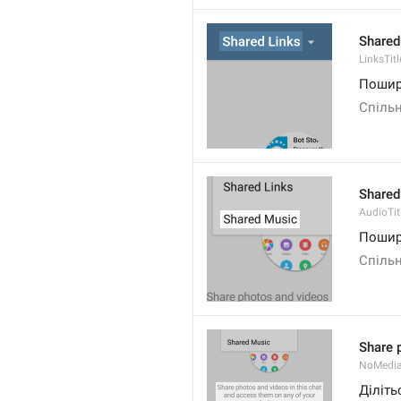
Shared
LinksTitl
Пошир
Спіль
Shared
AudioTit
Пошир
Спіль
Share 
NoMedi
Діліть