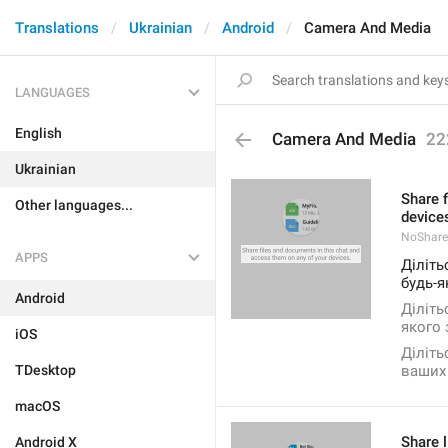
Translations
Ukrainian
Android
Camera And Media
LANGUAGES
English
Camera And Media
22
Ukrainian
Share 
Other languages...
device
NoShare
APPS
Діліть
будь-я
Android
Діліть
якого 
iOS
Діліть
TDesktop
ваших 
macOS
Share l
Android X