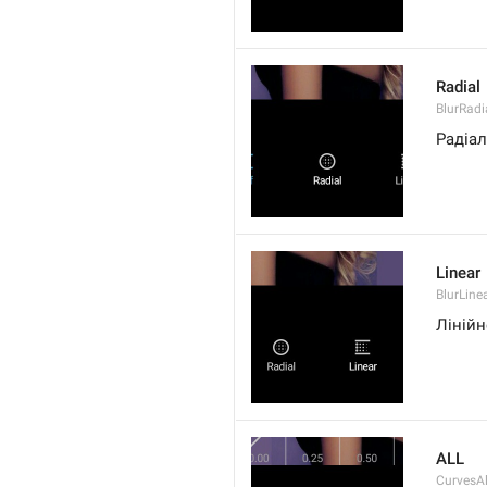
Radial
BlurRadi
Радіа
Linear
BlurLine
Лінійн
ALL
CurvesAl