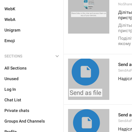
NoShare
WebK
Діліть
прист
WebA
Діліть
Unigram
пристр
Поділі
Emoji
якому 
SECTIONS
Send as
All Sections
SendAsF
Надіс
Unused
Log In
Chat List
Private chats
Send as
Groups And Channels
SendAsF
Надіс
Profile