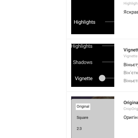
Highligh
Яскрав
Vignet
Vignette
Віньє
Він'єт
Віньєт
Origina
CropOrig
Оригі