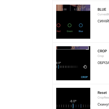
BLUE
CurvesB
СИНІЙ
CROP
Crop
ОБРІЗ
Reset
CropRes
Скину