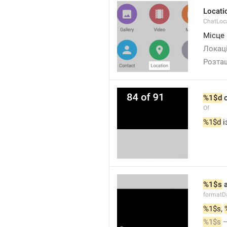
Locati
ChatLoc
Місце
Локац
Розта
%1$d
 
Of
%1$d
 і
%1$s
 
formatD
%1$s
, 
%1$s
 