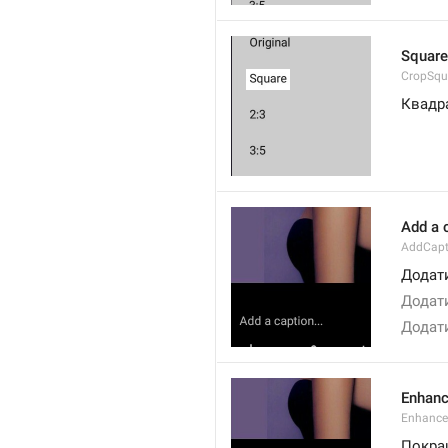
Square
CropSqu
Квадр
Add a c
AddCapt
Додати
Додати
Додати
Enhan
Enhance
Покра