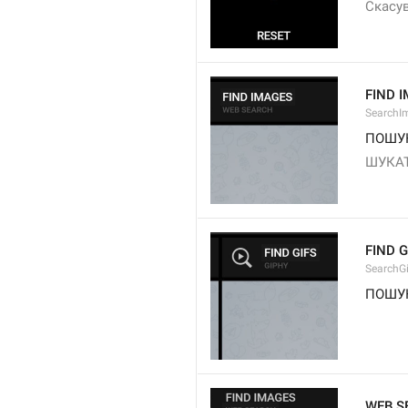
Скасу
FIND 
SearchI
ПОШУ
ШУКА
FIND G
SearchGi
ПОШУК
WEB S