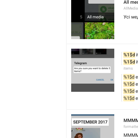
All me
AllMedia
Усі ме
%1$d
 
%1$d
 
items
%1$d
 
%1$d
 
%1$d
 
%1$d
 
MMMM 
formatt
MMMM 