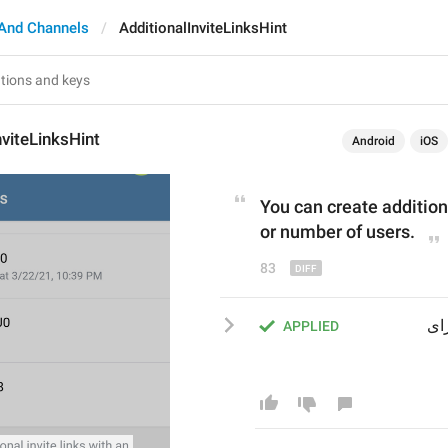
And Channels
AdditionalInviteLinksHint
nviteLinksHint
Android
iOS
You can create additiona
or number of use
r
s.
83
شما می‌توانید لینک‌های دعوت بیشتری ایجاد کنید که دارای 
APPLIED