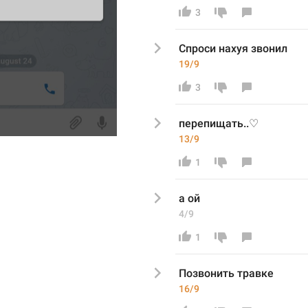
3
Спроси нахуя звонил
19/9
3
перепищать..♡
13/9
1
а ой
4/9
1
П
озвонить травке
16/9