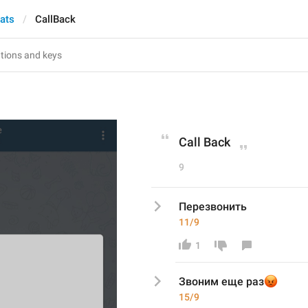
hats
CallBack
Call Back
9
Перезвонить
11/9
1
😡
Звоним еще раз
15/9