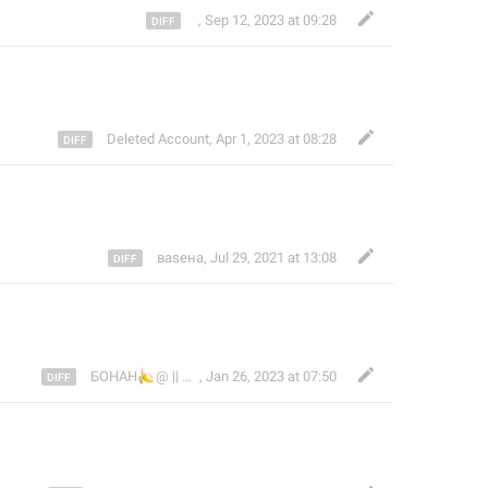
︎ ︎
,
Sep 12, 2023 at 09:28
Deleted Account
,
Apr 1, 2023 at 08:28
ваsена
,
Jul 29, 2021 at 13:08
🍌
БОНАН
🛸
@ || TAPEVKA
,
Jan 26, 2023 at 07:50
/// он/его // она/её ///