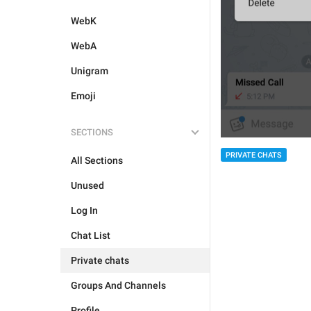
WebK
WebA
Unigram
Emoji
SECTIONS
PRIVATE CHATS
All Sections
Unused
Log In
Chat List
Private chats
Groups And Channels
Profile