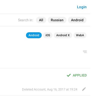
Login
Search in:
All
Russian
Android
Android
iOS
Android X
WebA
APPLIED
Deleted Account
,
Aug 16, 2017 at 19:24