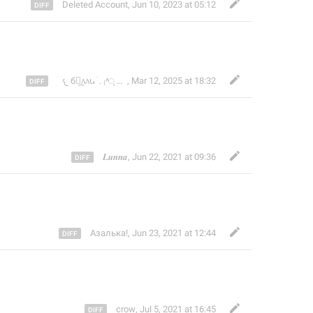
Deleted Account
,
Jun 10, 2023 at 05:12
ׅ ׁ 𐔌 б𝕖᷼‌᥈᥈ꭎ ׁ . ₍ 𐍷ᤷ ՟ ᤹𐍷 ₎۪ 𑂳 [𝖻𝖾𝗅𝗅𝖾] #r4
,
Mar 12, 2025 at 18:32
𝑳𝒖𝒏𝒏𝒂
,
Jun 22, 2021 at 09:36
Азалька!
,
Jun 23, 2021 at 12:44
crow
,
Jul 5, 2021 at 16:45