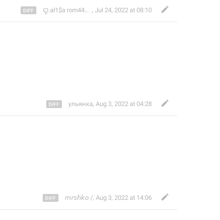
ꨄ.al1$a rom44nv.ꨄ
,
Jul 24, 2022 at 08:10
ульянка
,
Aug 3, 2022 at 04:28
𝘮𝘳𝘴𝘩𝘬𝘰 /
,
Aug 3, 2022 at 14:06