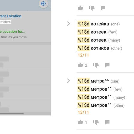
%1$d
котейк
а
%1$d
котеек
%1$d
котеек
%1$d
котик
ов
12/11
2
%1$d
 метра
^^
%1$d
 метров
^^
%1$d
 метров
^^
%1$d
 метров
^^
13/11
1