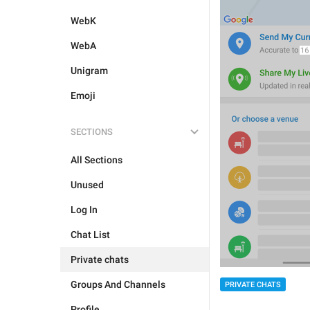
WebK
WebA
Unigram
Emoji
SECTIONS
All Sections
Unused
Log In
Chat List
Private chats
Groups And Channels
PRIVATE CHATS
Profile