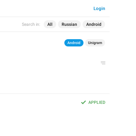
Login
Search in:
All
Russian
Android
Android
Unigram
APPLIED