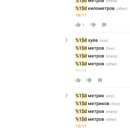
%1$d
 метров
%1$d
кило
метров
16/11
1
%1$d
хуëв
%1$d
 метров
%1$d
 метров
%1$d
 метров
11/11
%1$d
 метр
ик
%1$d
 метр
ик
ов
%1$d
 метров
%1$d
 метров
13/11