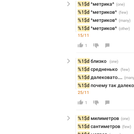
%1$d
^метрика^
%1$d
^метриков^
%1$d
^метриков^
%1$d
^метриков^
15/11
1
%1$d
близко 
%1$d
средненько 
%1$d
далековато....
%1$d
почему так далеко
25/11
1
%1$d
 м
илиметров
%1$d
санти
метров