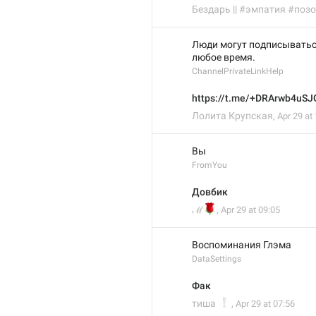
Бездарь || #эмпатия #поз
Люди могут подписываться
любое время.
ChannelPrivateLinkHelp
https://t.me/+DRArwb4uS
Лолита Крупская
,
Apr 29 at
Вы
FromYou
Довбик
🌹
ℳ
,
Apr 29 at 09:05
Воспоминания Глэма
DataSettings
Фак
❕
тиша
,
Apr 29 at 07:56