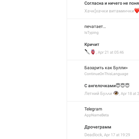
Согласна и ничего не пон
Хачк[хачки витаминчки
❤
печатает…
IsTyping
Кричит
🔪
🫀
,
Apr 21 at 05:46
Базарить как Булли»
ContinueOnThisLanguage
С ангелочками😇😇😇
👁️
Летний Буᴧᴧи
,
Apr 18 at 
Telegram
AppNameBeta
Дрочеграмм
Deadlock
,
Apr 17 at 19:29