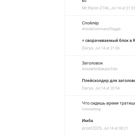
Ес
Mr.Klyon-21kk
,
Jul 14 at 21:3
Спойлер
ArticleCommandToggle
= сворачиваемый блок в Ri
Darya
,
Jul 14 at 21:06
Заголовок
ArticleHintDetailsTitle
Плейсхолдер для заголовка 
Darya
,
Jul 14 at 20:54
Что сидишь время тратишь
Connecting
Имба
prost2025
,
Jul 14 at 08:21