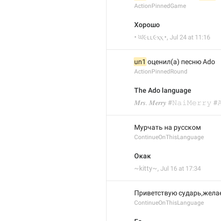
ActionPinnedGame
Хорошо
• ਘ૯ʟʟ૯ⲭⲭ •
,
Jul 24 at 11:16
un1
 оценил(а) песню Ado
ActionPinnedRound
The Ado language
𝑴𝒓𝒔. 𝑴𝒆𝒓𝒓𝒚 #𝙽𝚊𝚒𝙼𝚎𝚛𝚛𝚢 
Мурчать на русском
ContinueOnThisLanguage
Окак
~kitty~
,
Jul 16 at 17:34
Приветствую сударь,жела
ContinueOnThisLanguage