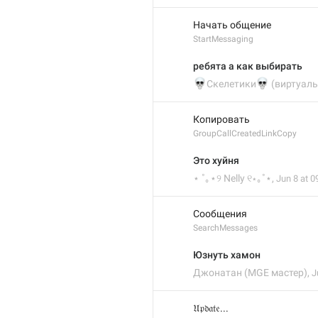
Начать общение
StartMessaging
ребята а как выбирать
💀
💀
Скелетики
(виртуал
Копировать
GroupCallCreatedLinkCopy
Это хуйня
⋆ ˚｡⋆୨ Nelly ୧⋆｡˚⋆
,
Jun 8 at 0
Сообщения
SearchMessages
Юзнуть хамон
Джонатан (MGE мастер)
,
J
𝔘𝔭𝔡𝔞𝔱𝔢...