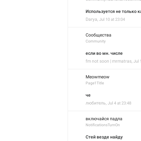
Используется не только ка
Darya
,
Jul 10 at 23:04
Сообщества
Community
если во мн. числе
fm not soon | mrmatras
,
Jul 
Meowmeow
Page1Title
че
любитель
,
Jul 4 at 23:48
включайся падла
NotificationsTurnOn
Стей везде найду