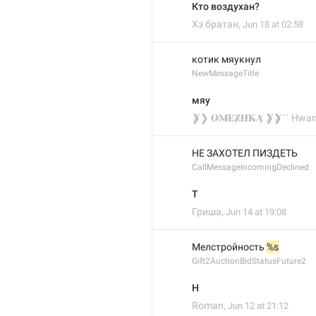
Кто воздухан?
Хз братан
,
Jun 18 at 02:58
котик мяукнул
NewMessageTitle
мяу
​❯̸❯ 𝐎̷𝐌̶̸̶𝐄͢𝐙̷̵𝐇̸𝐊̶𝐀͎̅ ❯̸❯̸ˋˋ Hwa
НЕ ЗАХОТЕЛ ПИЗДЕТЬ
CallMessageIncomingDeclined
T
Гриша
,
Jun 14 at 19:08
Мелстройность 
%s
Gift2AuctionBidStatusFuture2
H
Roman
,
Jun 12 at 21:12