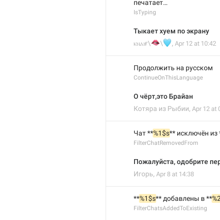
печатает…
IsTyping
Тыкает хуем по экрану
🫦
🩵
ⲕⲛⲁⲓғ\
\
,
Apr 12 at 10:42
Продолжить на русском
ContinueOnThisLanguage
О чёрт,это Брайан
Котяра из Рыбии
,
Apr 12 at 
Чат **
%1$s
** исключён из 
FilterChatRemovedFrom
Пожалуйста, одобрите пе
Игорь
,
Apr 8 at 14:38
**
%1$s
** добавлены в **
%
FilterChatsAddedToExisting