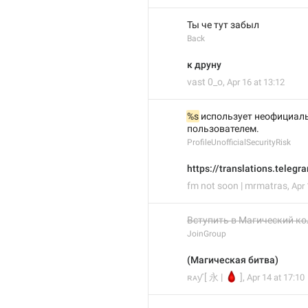
Ты че тут забыл
Back
к друну
vast 0_о
,
Apr 16 at 13:12
%s
 использует неофициаль
пользователем.
ProfileUnofficialSecurityRisk
https://translations.telegr
fm not soon | mrmatras
,
Apr 
Вступить в Магический ко
JoinGroup
(Магическая битва)
🩸
ʀᴀƴ [ 永 |
]
,
Apr 14 at 17:10