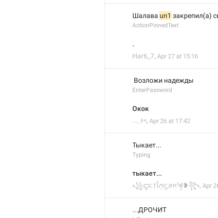
Шалава 
un1
 закрепил(а) 
ActionPinnedText
.
Har6_7
,
Apr 27 at 15:16
 Возложи надежды
EnterPassword
Окок
𓂃۶ৎ
,
Apr 26 at 17:42
Тыкает...
Typing
тыкает...
꧁ꨄ︎ᥴ᥅ﺃꪑᦓꪮꪀ༆❥︎꧂
,
Apr 2
...ДРОЧИТ