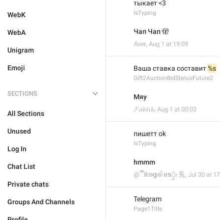
тыкает <3
IsTyping
WebK
Чап Чап 🫣
WebA
Аня
,
Aug 1 at 19:09
Unigram
Emoji
Ваша ставка составит 
%s
Gift2AuctionBidStatusFuture2
SECTIONS
Мяу
𝓕𝓪𝓴𝓽𝓲𝓴
,
Aug 1 at 00:03
All Sections
Unused
пишетт ok
IsTyping
Log In
hmmm
Chat List
@ ፝֯֟ 𝕶𐐫𝗴𐐼ׅɾ໋𐐼ׅ𝘀𝗵︩︪ı ㅤㅤ兎
,
Jul 30 at 1
Private chats
Telegram
Groups And Channels
Page1Title
Profile