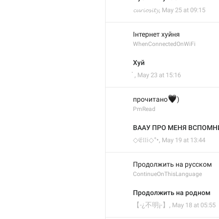
𝓬𝓾𝓻𝓲𝓸𝓼𝓲𝓽𝔂
,
May 25 at 09:15
Інтернет хуйня
WhenConnectedOnWiFi
Хуй
￶ ່
,
May 23 at 15:16
🖤
прочитано
)
PmRead
ВААУ ПРО МЕНЯ ВСПОМНИ
◇𝔈𝔩𝔩𝔦◇°•
,
May 19 at 13:44
Продолжить на русском
ContinueOnThisLanguage
Продолжить на родном
【-¿不明¡-】
,
May 18 at 05:55