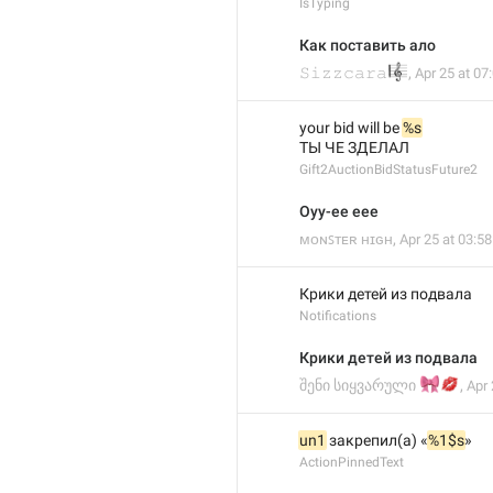
IsTyping
Как поставить ало
🎼
𝚂𝚒𝚣𝚣𝚌𝚊𝚛𝚊
,
Apr 25 at 07
your bid will be 
%s
ТЫ ЧЕ ЗДЕЛАЛ 
Gift2AuctionBidStatusFuture2
Оуу-ее еее
ᴍᴏɴꜱᴛᴇʀ ʜɪɢʜ
,
Apr 25 at 03:58
Крики детей из подвала
Notifications
Крики детей из подвала
🎀
💋
შენი სიყვარული
,
Apr 
un1
 закрепил(а) «
%1$s
»
ActionPinnedText