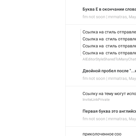
Буква Е в окончании слов
fm not soon | mrmatras
,
May 
Ссылка на стиль отправлен
Ссылка на  стиль отправле
Ссылка на  стиль отправле
Ссылка на  стиль отправле
AIEditorStyleSharedToManyChat
Двойной пробел после "...н
fm not soon | mrmatras
,
May 
Cсылку на тему могут исп
InviteLinkPrivate
Первая буква это английс
fm not soon | mrmatras
,
May 
приколоченное соо