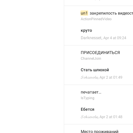
un1
  закрепилость видеос
ActionPinnedVideo
круто
Darknesset
,
Apr 4 at 09:24
ПРИСОЕДИНИТЬСЯ
ChannelJoin
Стать шлюхой
𝓢𝓸𝓴𝓲𝓮𝓿𝓸𝓵𝓮
,
Apr 2 at 01:49
печатает…
IsTyping
Ебется
𝓢𝓸𝓴𝓲𝓮𝓿𝓸𝓵𝓮
,
Apr 2 at 01:48
Место проживаний