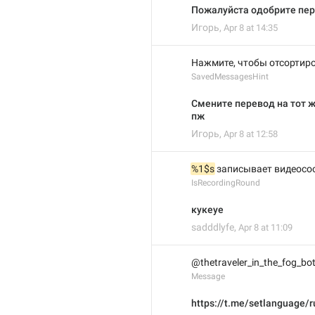
Пожалуйста одобрите пер
Игорь
,
Apr 8 at 14:35
Нажмите, чтобы отсортиро
SavedMessagesHint
Смените перевод на тот 
пж
Игорь
,
Apr 8 at 12:58
%1$s
 записывает видеосо
IsRecordingRound
кукеуе
sadddlyfe
,
Apr 8 at 11:09
@thetraveler_in_the_fog_bo
Message
https://t.me/setlanguage/r