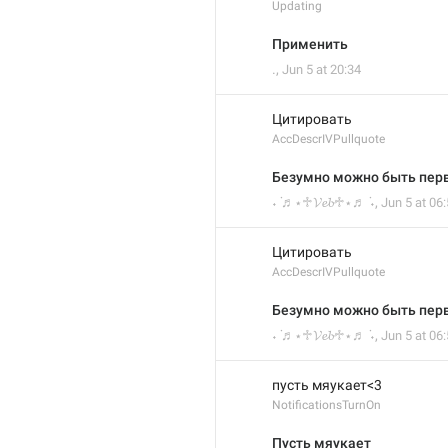
Updating
Применить
.
,
Jun 5 at 20:34
Цитировать
AccDescrIVPullquote
Безумно можно быть пе
˖ ݁♬⋆♱𝓥𝓮𝓫♱⋆♬ ݁˖
,
Jun 5 at 06
Цитировать
AccDescrIVPullquote
Безумно можно быть пе
˖ ݁♬⋆♱𝓥𝓮𝓫♱⋆♬ ݁˖
,
Jun 5 at 06
пусть мяукает<3
NotificationsTurnOn
Пусть мяукает