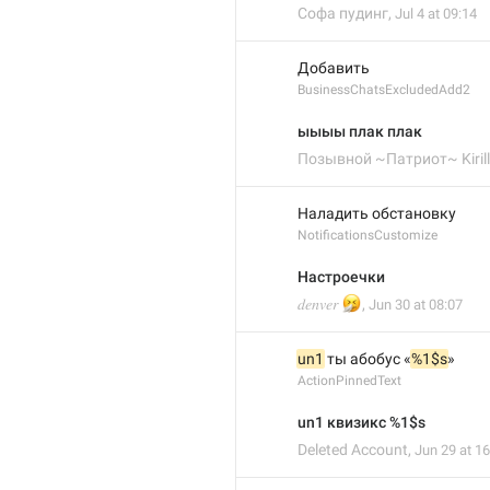
Софа пудинг
,
Jul 4 at 09:14
Добавить
BusinessChatsExcludedAdd2
ыыыы плак плак
Позывной ~Патриот~ Kiril
Наладить обстановку
NotificationsCustomize
Настроечки
🤧
𝑑𝑒𝑛𝑣𝑒𝑟
,
Jun 30 at 08:07
un1
 ты абобус «
%1$s
»
ActionPinnedText
un1 квизикс %1$s
Deleted Account
,
Jun 29 at 16