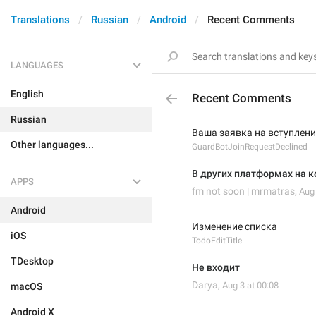
Translations
Russian
Android
Recent Comments
LANGUAGES
English
Recent Comments
Russian
Ваша заявка на вступление
Other languages...
GuardBotJoinRequestDeclined
В других платформах на к
APPS
fm not soon | mrmatras
,
Aug 
Android
Изменение списка
iOS
TodoEditTitle
TDesktop
Не входит
Darya
,
Aug 3 at 00:08
macOS
Android X