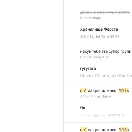
Данные и память Ферста 
DataSettings
Хранилище Ферста
𝗔𝗨𝗧𝗢
,
Jul 26 at 09:24
нахуй тебе эта супер груп
ConvertGroupAlert
гугугага
Ghost of Sparta
,
Jul 25 at 13
un1
 закрепил крест 
%1$s
ActionPinnedGame
Ок
• ਘ૯ʟʟ૯ⲭⲭ •
,
Jul 24 at 11:16
un1
 закрепил крест 
%1$s