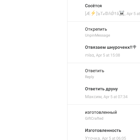
Сосётся
⚡
☠
[Æ
]๖TℯᙢňǾ†ǻ
,
Apr 5 a
Открепить
UnpinMessage
Отвязаем шнурочекк!!🍭
ოísα
,
Apr 5 at 15:08
Ответить
Reply
Ответить друну
Максим
,
Apr 5 at 07:34
изготовленный
GiftCrafted
Изготовленность
Уточка
,
Apr 5 at 06:05