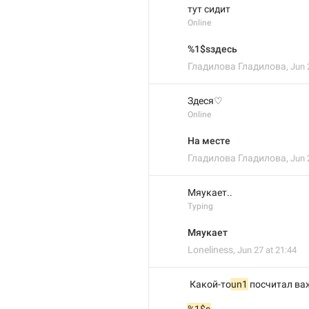
тут сидит
Online
%1$sздесь
Гладилова Гладилова
,
Jun 
Здеся♡
Online
На месте
Гладилова Гладилова
,
Jun 
Мяукает..
Typing
Мяукает
Loneliness
,
Jun 27 at 21:44
 Какой-то
un1
 посчитал в