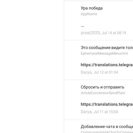
Ура победа 
AppName
...
prost2025
,
Jul 14 at 08:19
Это сообщение видите тол
EphemeralMessageMenuHint
https://translations.teleg
Darya
,
Jul 12 at 01:34
Сбросить и отправить
ArticleConversionSendPlain
https://translations.teleg
Darya
,
Jul 11 at 15:04
Добавление чата в сообщ
CommunityAddAChatToCommun