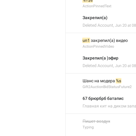
%1$s
ActionPinnedText
Закрепил(а)
Deleted Account
,
Jun 20 at 08
un1
 закрепил(а) видео
ActionPinnedVideo
Закрепил(а )эфир
Deleted Account
,
Jun 20 at 08
Шанс на модера 
%s
Gift2AuctionBidStatusFuture2
67 брюрбрб батапис
Главная кит на диком зап
Пишет воздух
Typing