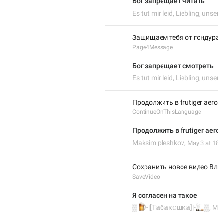
Бог запрещает читать
Es tut mir leid, Liebling, unser
Защищаем тебя от гондур

Page4Message
Бог запрещает смотреть
Es tut mir leid, Liebling, unser
Продолжить в frutiger aero
ContinueOnThisLanguage
Продолжить в frutiger aer
Maksim pleshkov
,
May 3 at 1
Сохранить новое видео Вл
SaveVideo
Я согласен на такое
🍺
🚬
‎▒
-|[Т𝕒б𝕒к𝕠шк𝕒]|-
‎▒
,
Ma