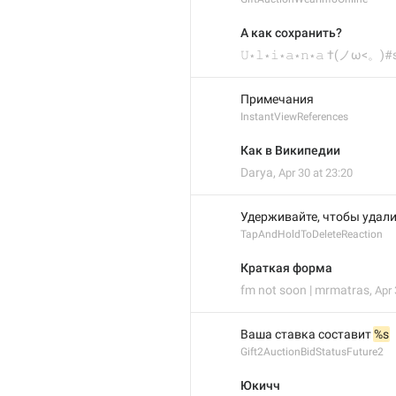
А как сохранить?
𝚄⋆𝚕⋆𝚒⋆𝚊⋆𝚗⋆𝚊 †(ノω<。)#
Примечания
InstantViewReferences
Как в Википедии
Darya
,
Apr 30 at 23:20
Удерживайте, чтобы удал
TapAndHoldToDeleteReaction
Краткая форма
fm not soon | mrmatras
,
Apr 
Ваша ставка составит 
%s
Gift2AuctionBidStatusFuture2
Юкичч