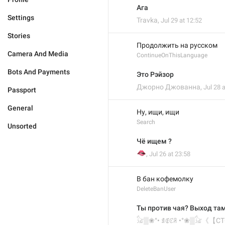
Ага
Settings
Travka
,
Jul 29 at 12:52
Stories
Продолжить на русском
Camera And Media
ContinueOnThisLanguage
Bots And Payments
Это Рэйзор
Джорно Джованна
,
Jul 28 
Passport
General
Ну, ищи, ищи
Search
Unsorted
Чё ищем ?
🫦
,
Jul 26 at 23:58
В бан кофемолку
DeleteBanUser
Ты против чая? Выход там
𓃠▒❀°• ꀊꂅꊐꋪ •°❀▒𓃠《【