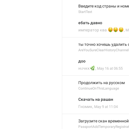
Введите код страны и ном
StartText
ебать давно
🤑
🤑

император ква
,
Ma
ты точно хочешь удалить 
AreYouSureClearHistoryChannel
доо
🌿
нᥙчκκ
,
May 16 at 06:55
Продолжить на русском
ContinueOnThisLanguage
Скачать на рашан
Гномик
,
May 9 at 11:04
Загрузитe скан временной
PassportAddTemporaryRegistrat