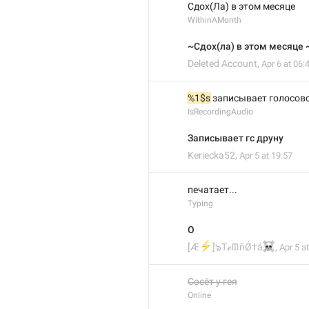
Сдох(Ла) в этом месяце 
WithinAMonth
~Сдох(ла) в этом месяце 
Deleted Account
,
Apr 6 at 06:
%1$s
 записывает голосово
IsRecordingAudio
Записывает гс друну
Keriecka52
,
Apr 5 at 19:57
печатает...
Typing
О
⚡
☠
[Æ
]๖TℯᙢňǾ†ǻ
,
Apr 5 a
Сосёт у гея
Online