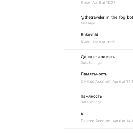
Кики
,
Apr 8 at 10:27
@thetraveler_in_the_fog_bo
Message
Rnknvhld
Кики
,
Apr 8 at 10:25
Данные и память
DataSettings
Памятьность
Deleted Account
,
Apr 6 at 14:
памяность
DataSettings
ь
Deleted Account
,
Apr 6 at 14: