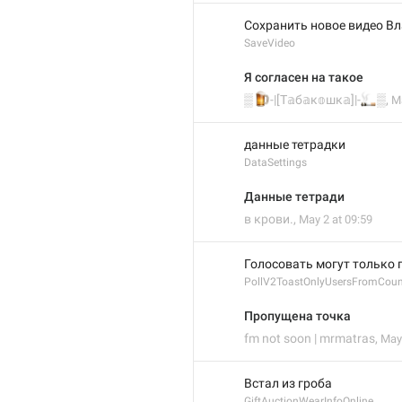
Сохранить новое видео Вл
SaveVideo
Я согласен на такое
🍺
🚬
‎▒
-|[Т𝕒б𝕒к𝕠шк𝕒]|-
‎▒
,
Ma
данные тетрадки 
DataSettings
Данные тетради
в крови.
,
May 2 at 09:59
Голосовать могут только 
PollV2ToastOnlyUsersFromCoun
Пропущена точка
fm not soon | mrmatras
,
May 
Встал из гроба
GiftAuctionWearInfoOnline