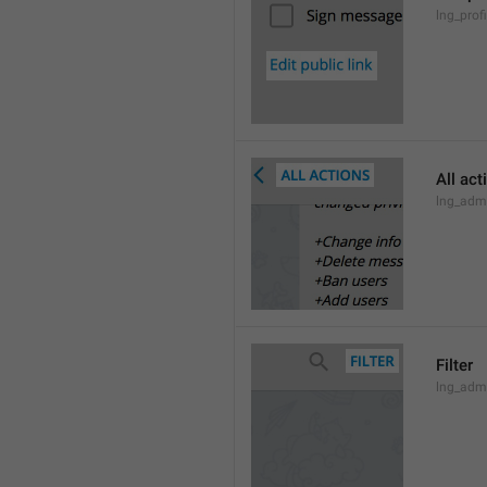
lng_profi
All act
lng_admi
Filter
lng_admi