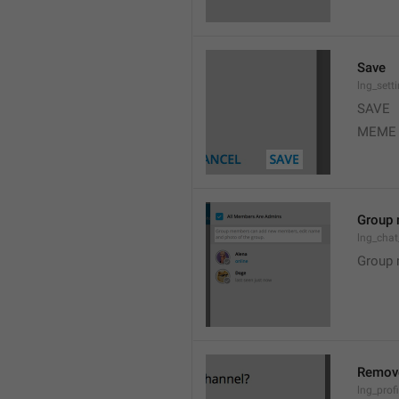
Save
lng_sett
SAVE
MEME
Group 
lng_cha
Group 
Remov
lng_profi