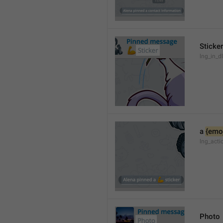
Sticker
lng_in_dl
a 
{emoj
lng_acti
Photo