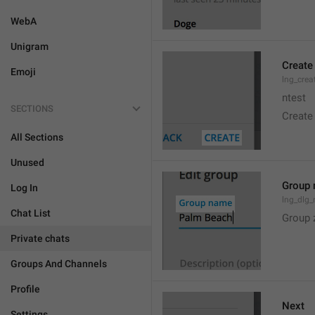
WebA
Unigram
Create
Emoji
lng_crea
ntest
SECTIONS
Create
All Sections
Unused
Group
Log In
lng_dlg
Chat List
Group 
Private chats
Groups And Channels
Profile
Next
Settings