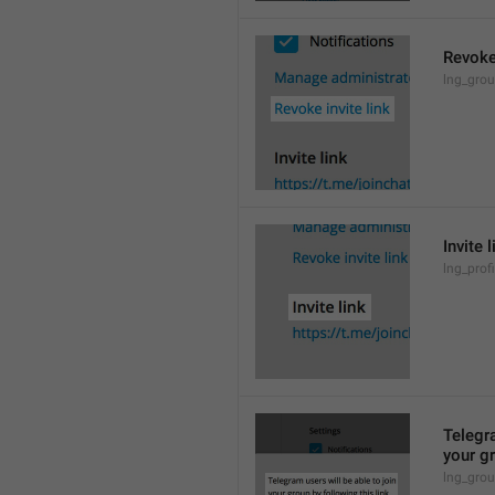
Revoke 
lng_grou
Invite l
lng_profi
Telegra
your gr
lng_grou