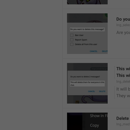
Do you
lng_sele
Are yo
This wi
This wi
lng_dele
It will
They wi
Delete
lng_medi