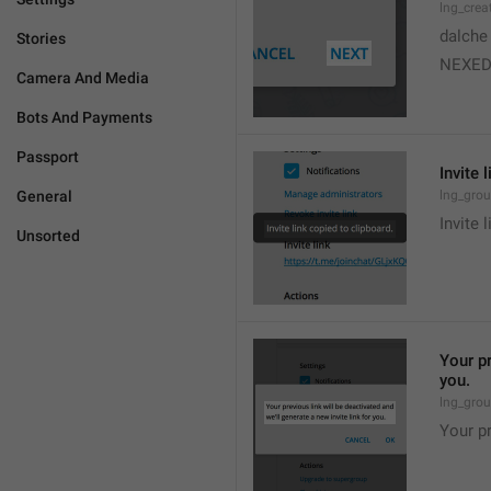
lng_crea
dalche
Stories
NEXE
Camera And Media
Bots And Payments
Passport
Invite 
General
lng_grou
Invite 
Unsorted
Your pr
you.
lng_grou
Your pr