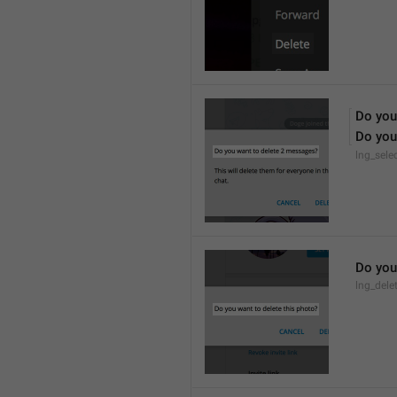
Do you
Do you
lng_sele
Do you
lng_dele