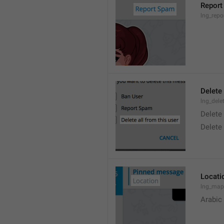
Report
lng_rep
Delete 
lng_dele
Delete
Delete
Locati
lng_map
Arabic