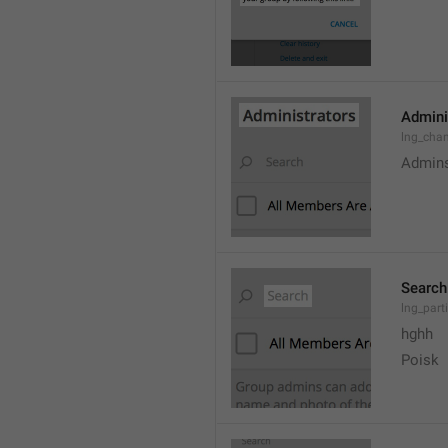
Admini
lng_cha
Admin
Search
lng_parti
hghh
Poisk