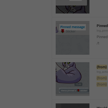
Pinne
lng_pin
Pinne
/t
{from}
lng_act
{from}
{from}