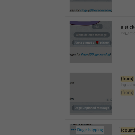
a stick
lng_acti
{from}
lng_adm
{from}
{count