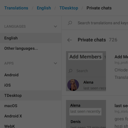
Translations
English
TDesktop
Private chats
LANGUAGES
English
Private chats
726
Other languages...
Add M
lng_prof
APPS
CHode
Android
Transla
iOS
TDesktop
last se
macOS
lng_stat
Android X
goes f
hozi sh
WebK