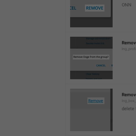
ONN
Remov
lng_prof
Remov
lng_box
delete 