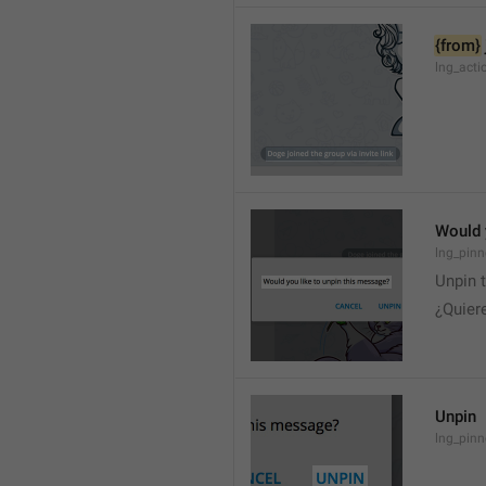
{from}
lng_acti
Would 
lng_pinn
Unpin 
¿Quier
Unpin
lng_pin