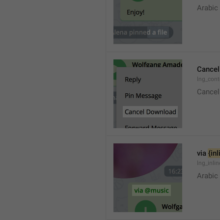
Arabic
Cancel
lng_con
Cancel
via 
{in
lng_inli
Arabic