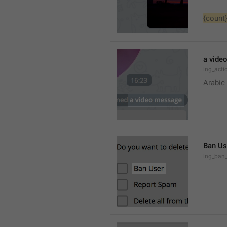
{count
a vide
lng_act
Arabic
Ban Us
lng_ban