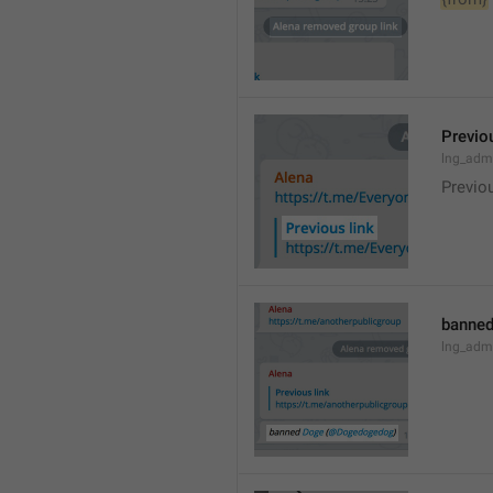
Previou
lng_admi
Previo
banned
lng_adm