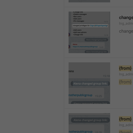
changed
lng_adm
changed
{from}
lng_adm
{from}
{from}
lng_adm
{from}