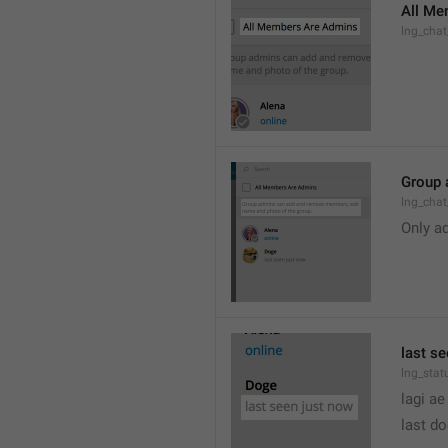
All Me
lng_cha
Group 
lng_cha
Only a
last s
lng_stat
lagi ae
last d