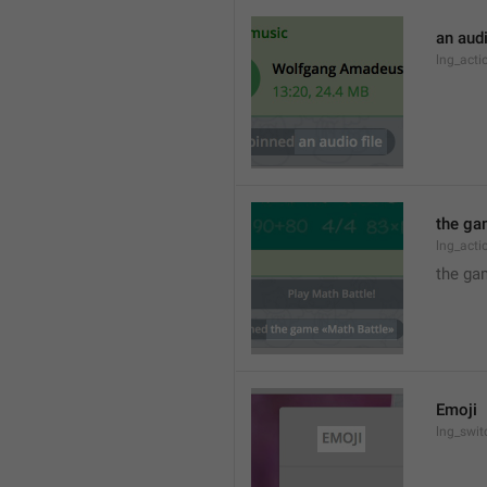
an audi
lng_act
the ga
lng_act
the ga
Emoji
lng_swit