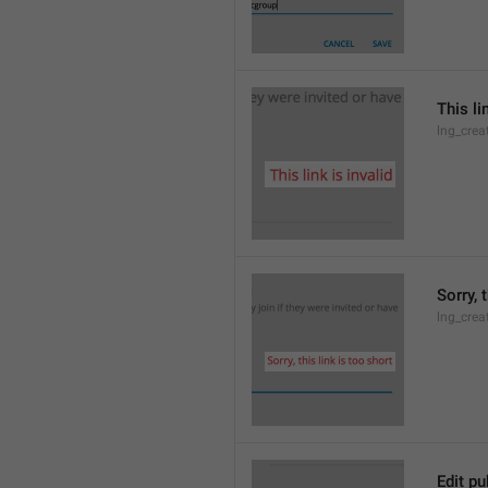
This li
lng_crea
Sorry, 
lng_crea
Edit pu