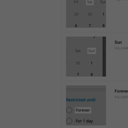
Sun
lng_wee
Foreve
lng_righ