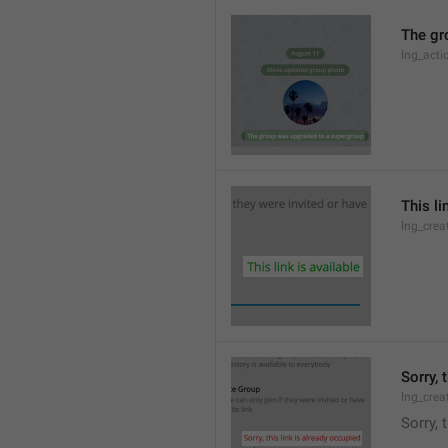
The gr
lng_acti
This li
lng_crea
Sorry, 
lng_crea
Sorry, 