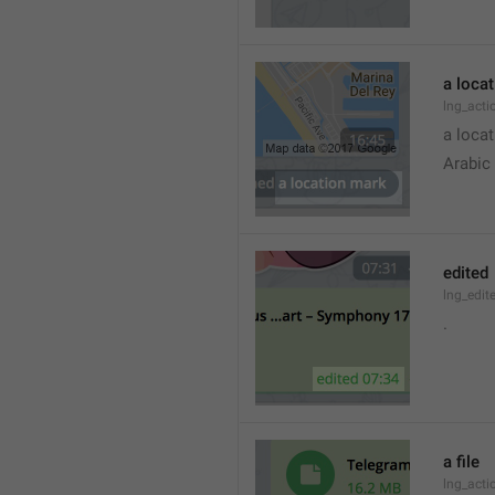
a loca
lng_acti
a locat
Arabic
edited
lng_edit
.
a file
lng_acti