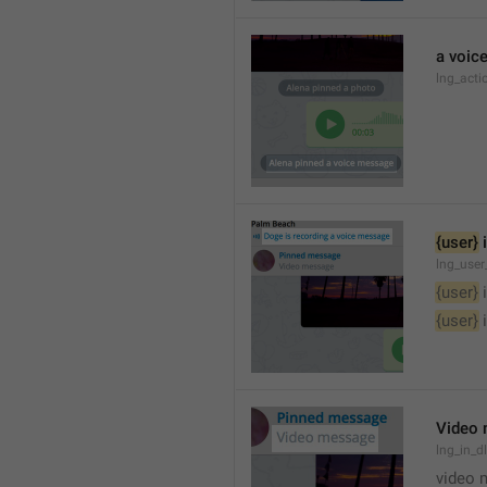
a voic
lng_acti
{user}
 
lng_user
{user}
 
{user}
 
Video
lng_in_
video 