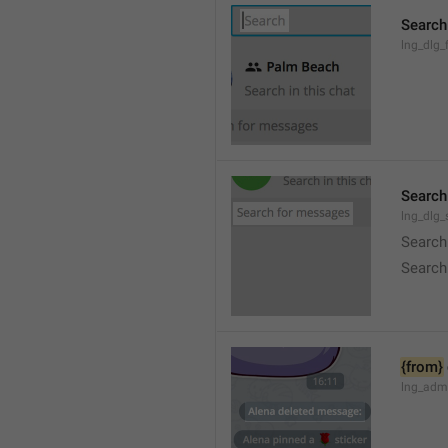
Search
lng_dlg_f
Search
lng_dlg
Search
Search
{from}
lng_adm