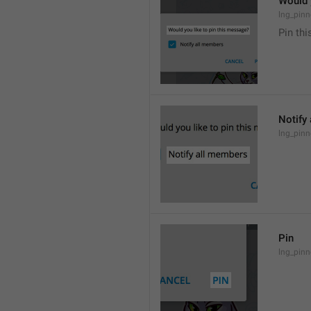
Would 
lng_pinn
Pin th
Notify
lng_pinn
Pin
lng_pinn