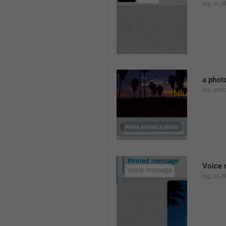
lng_in_d
a phot
lng_act
Voice
lng_in_d