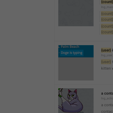
{count
lng_man
{count
{count
{count
{count
{user}
 
lng_user
{user}
 
kitten 
a cont
lng_act
a cont
contac