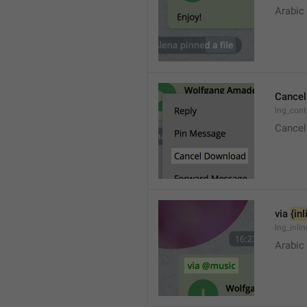
Arabic
Cancel
lng_con
Cancel
via 
{in
lng_inli
Arabic