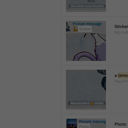
Sticker
lng_in_dl
a 
{emoj
lng_acti
Photo