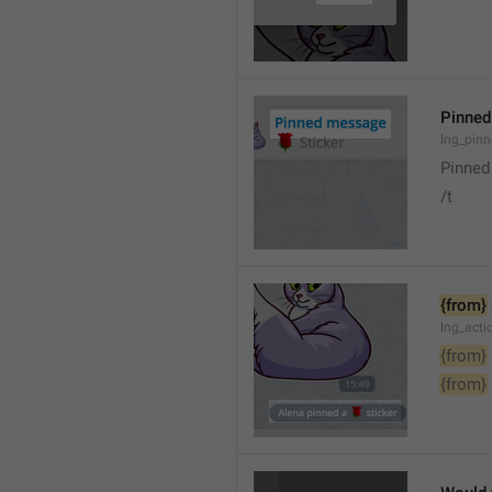
Pinne
lng_pin
Pinne
/t
{from}
lng_act
{from}
{from}