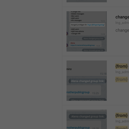
changed
lng_adm
changed
{from}
lng_adm
{from}
{from}
lng_adm
{from}