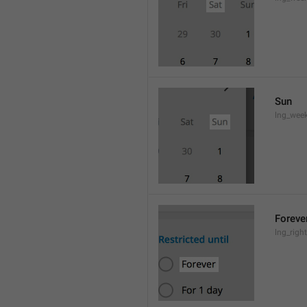
Sun
lng_wee
Foreve
lng_righ