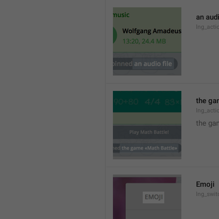
an audi
lng_act
the ga
lng_act
the ga
Emoji
lng_swit