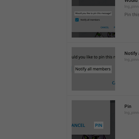
Would 
lng_pinn
Pin th
Notify
lng_pinn
Pin
lng_pinn