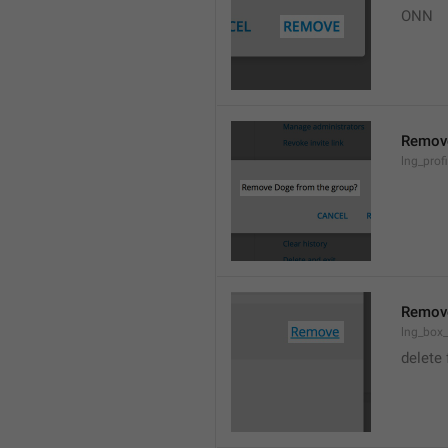
ONN
Remov
lng_prof
Remov
lng_box
delete 