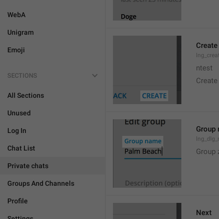
WebA
Unigram
Create
Emoji
lng_crea
ntest
SECTIONS
Create
All Sections
Unused
Group
Log In
lng_dlg
Chat List
Group 
Private chats
Groups And Channels
Profile
Next
Settings