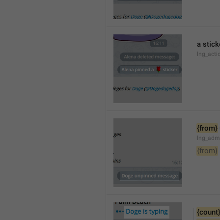
a stick
lng_acti
{from}
lng_adm
{from}
{count