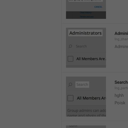
Admini
lng_cha
Admin
Search
lng_parti
hghh
Poisk