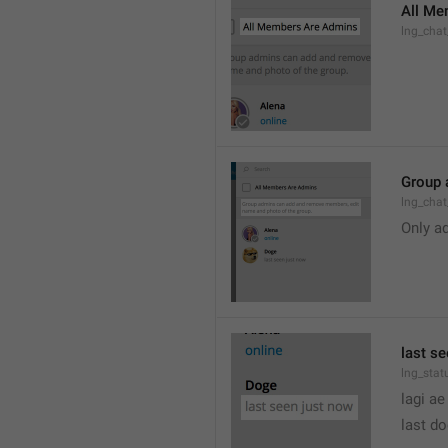
All Me
lng_cha
Group 
lng_cha
Only a
last s
lng_stat
lagi ae
last d