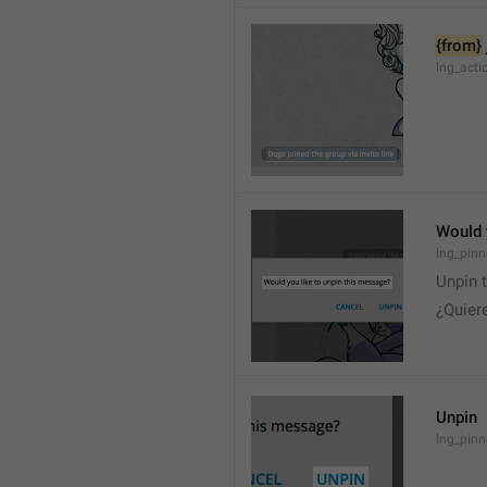
{from}
lng_acti
Would 
lng_pinn
Unpin 
¿Quier
Unpin
lng_pin