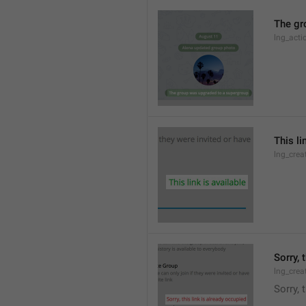
The gr
lng_acti
This li
lng_crea
Sorry, 
lng_crea
Sorry, 