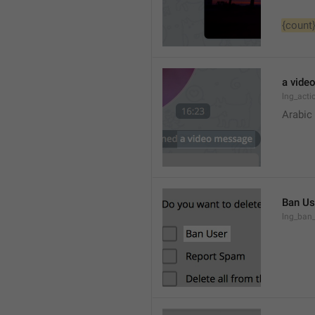
{count
a vide
lng_act
Arabic
Ban Us
lng_ban