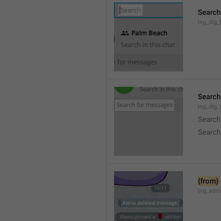
Search
lng_dlg_f
Search
lng_dlg
Search
Search
{from}
lng_adm