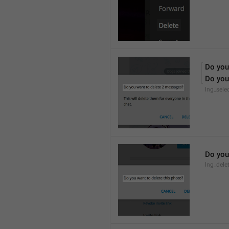
Do you
Do you
lng_sele
Do you
lng_dele