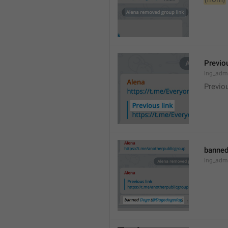
Previou
lng_admi
Previo
banned
lng_adm