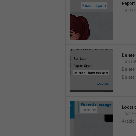
Report
lng_rep
Delete 
lng_dele
Delete
Delete
Locati
lng_map
Arabic