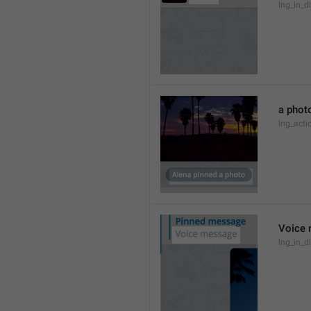
lng_in_d
a phot
lng_act
Voice
lng_in_d