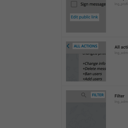
lng_profi
All act
lng_admi
Filter
lng_admi