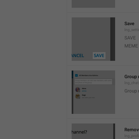
Save
lng_sett
SAVE
MEME
Group 
lng_cha
Group 
Remov
lng_profi