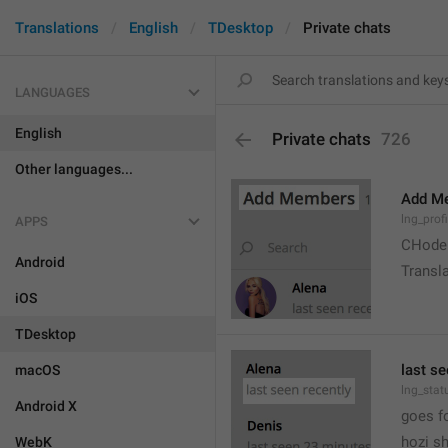
Translations
English
TDesktop
Private chats
LANGUAGES
English
Private chats
726
Other languages...
Add M
lng_prof
APPS
CHode
Android
Transla
iOS
TDesktop
last se
macOS
lng_stat
Android X
goes f
hozi sh
WebK