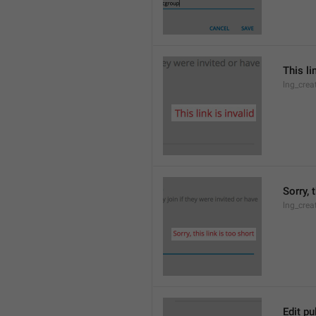
This li
lng_crea
Sorry, 
lng_crea
Edit pu