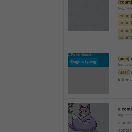
{count
lng_man
{count
{count
{count
{count
{user}
 
lng_user
{user}
 
kitten 
a cont
lng_act
a cont
contac