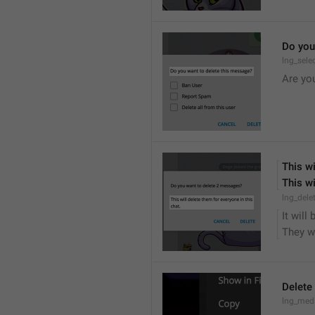
Do you
lng_sele
Are yo
This wi
This wi
lng_dele
It will
They wi
Delete
lng_medi