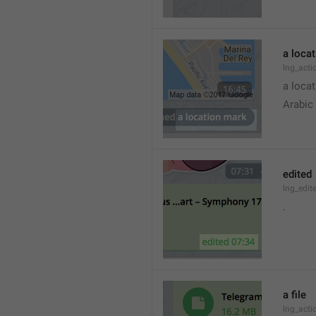
a loca
lng_acti
a locat
Arabic
edited
lng_edit
.
a file
lng_acti