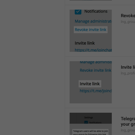
Revoke 
lng_grou
Invite l
lng_profi
Telegra
your gr
lng_grou