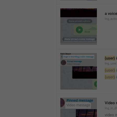
a voic
lng_acti
{user}
 
lng_user
{user}
 
{user}
 
Video
lng_in_
video 