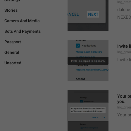
lng_crea
dalche
Stories
NEXE
Camera And Media
Bots And Payments
Passport
Invite 
General
lng_grou
Invite 
Unsorted
Your pr
you.
lng_grou
Your pr