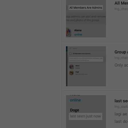
All Me
lng_cha
Group 
lng_cha
Only a
last s
lng_stat
lagi ae
last d