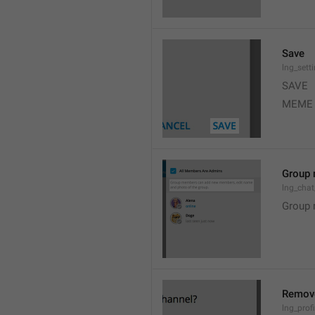
Save
lng_sett
SAVE
MEME
Group 
lng_cha
Group 
Remov
lng_profi