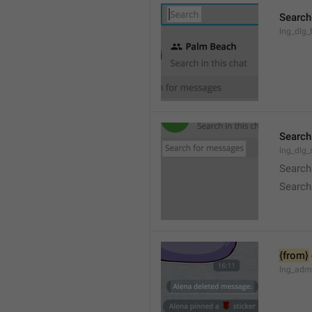
Search
lng_dlg_f
Search
lng_dlg
Search
Search
{from}
lng_adm