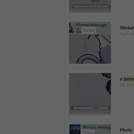
Sticker
lng_in_dl
a 
{emoj
lng_acti
Photo