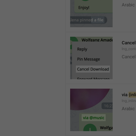
Arabic
Cancel
lng_con
Cancel
via 
{in
lng_inli
Arabic