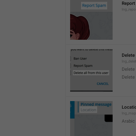
Report
lng_rep
Delete 
lng_dele
Delete
Delete
Locati
lng_map
Arabic