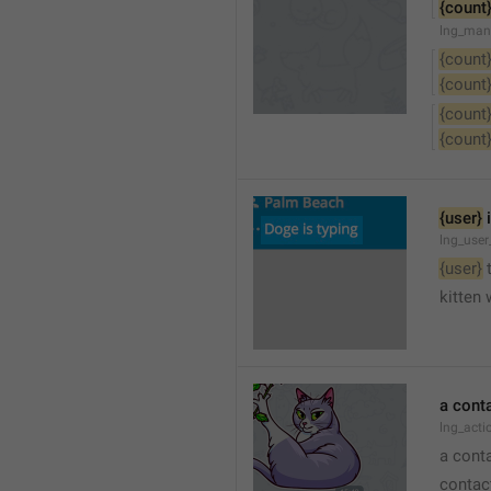
{count
lng_man
{count
{count
{count
{count
{user}
 
lng_user
{user}
 
kitten 
a cont
lng_act
a cont
contac