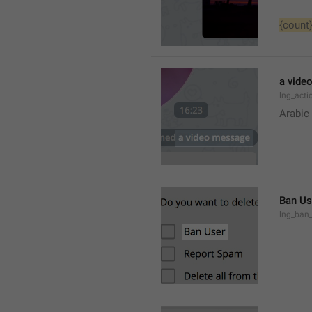
{count
a vide
lng_act
Arabic
Ban Us
lng_ban