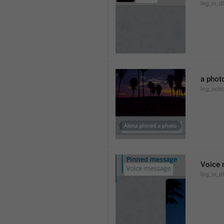
lng_in_d
a phot
lng_act
Voice
lng_in_d