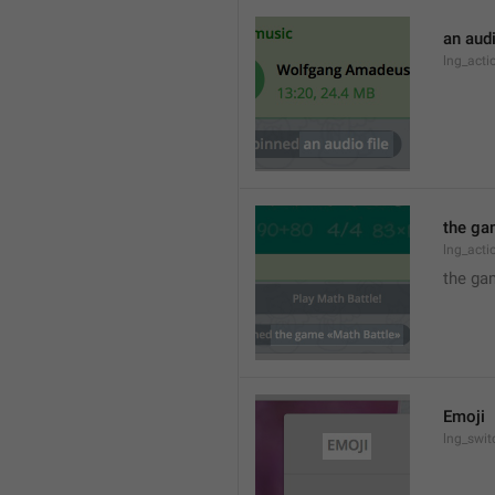
an audi
lng_act
the ga
lng_act
the ga
Emoji
lng_swit