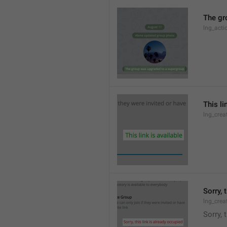
The gr
lng_acti
This li
lng_crea
Sorry, 
lng_crea
Sorry, 