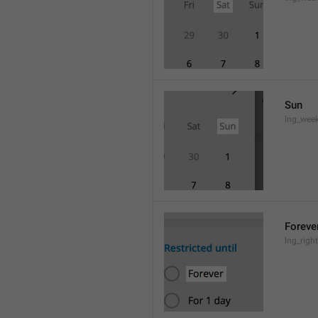
Sun
lng_wee
Foreve
lng_righ