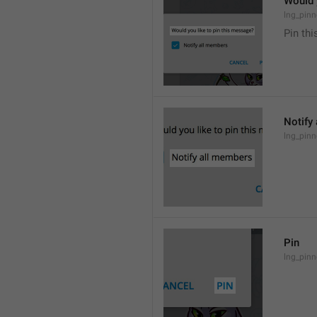
Would 
lng_pinn
Pin th
Notify
lng_pinn
Pin
lng_pinn