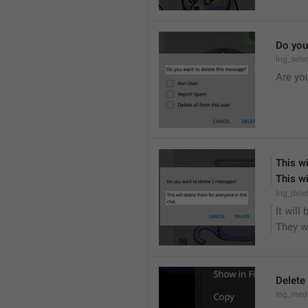
Do you
lng_sele
Are yo
This wi
This wi
lng_dele
It will
They wi
Delete
lng_medi