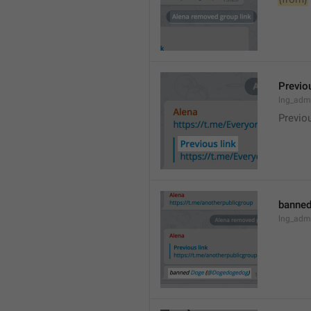
Previou
lng_admi
Previo
banned
lng_adm