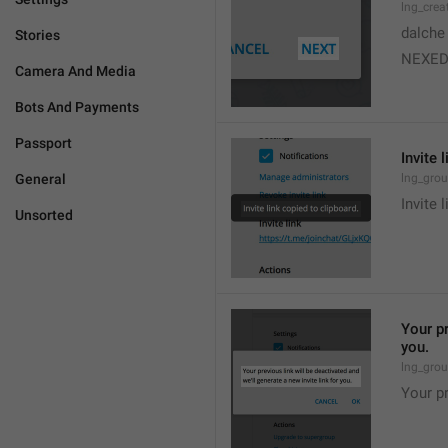
lng_crea
dalche
Stories
NEXE
Camera And Media
Bots And Payments
Passport
Invite 
General
lng_grou
Invite 
Unsorted
Your pr
you.
lng_grou
Your pr