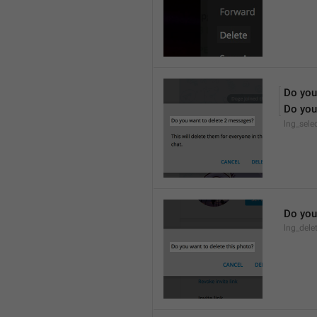
Do you
Do you
lng_sele
Do you
lng_dele