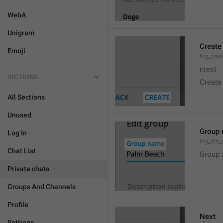
WebA
Unigram
Create
Emoji
lng_crea
ntest
SECTIONS
Create
All Sections
Unused
Group
Log In
lng_dlg
Chat List
Group 
Private chats
Groups And Channels
Profile
Next
Settings