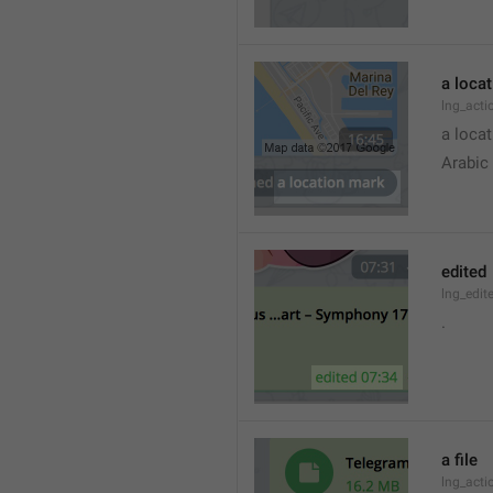
a loca
lng_acti
a locat
Arabic
edited
lng_edit
.
a file
lng_acti