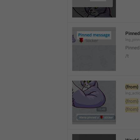
Pinne
lng_pin
Pinne
/t
{from}
lng_act
{from}
{from}