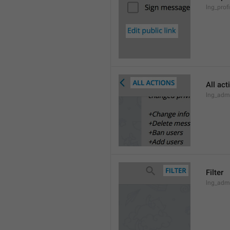
lng_profi
All act
lng_admi
Filter
lng_admi