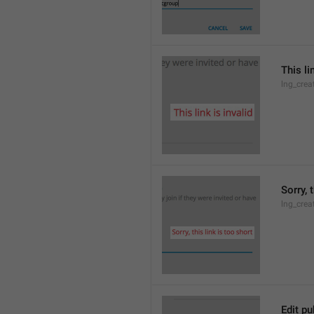
This li
lng_crea
Sorry, 
lng_crea
Edit pu