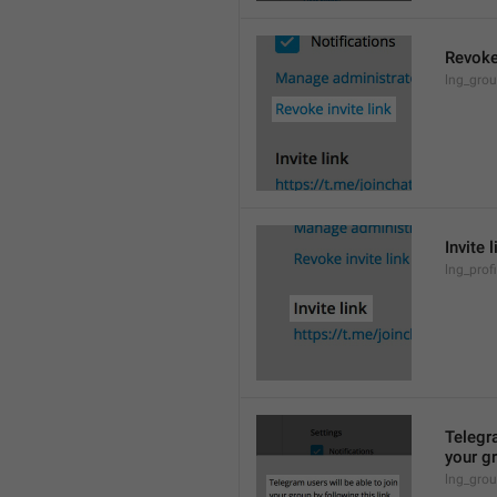
Revoke 
lng_grou
Invite l
lng_profi
Telegra
your gr
lng_grou