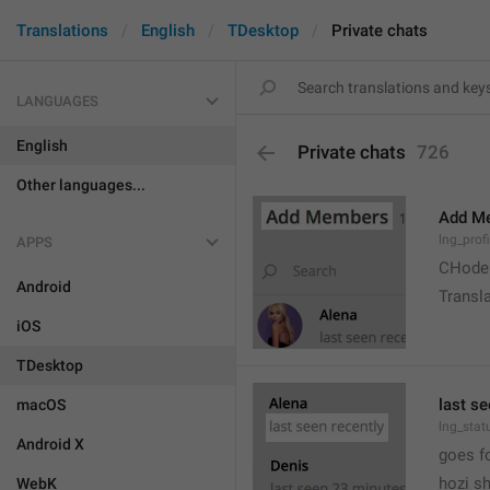
Translations
English
TDesktop
Private chats
LANGUAGES
English
Private chats
726
Other languages...
Add M
lng_prof
APPS
CHode
Android
Transla
iOS
TDesktop
last se
macOS
lng_stat
Android X
goes f
hozi sh
WebK