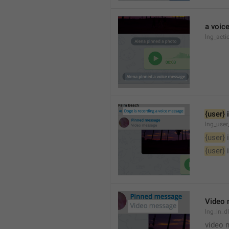
a voic
lng_acti
{user}
 
lng_user
{user}
 
{user}
 
Video
lng_in_
video 