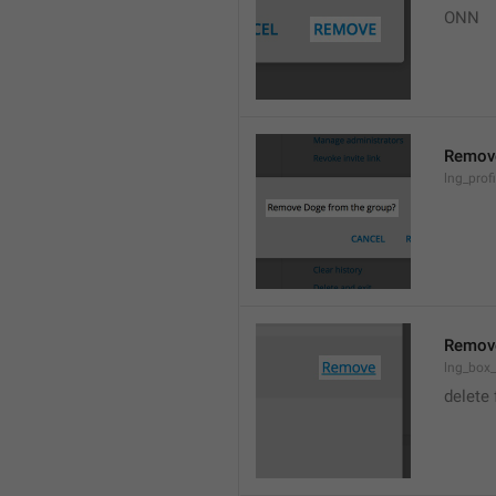
ONN
Remov
lng_prof
Remov
lng_box
delete 