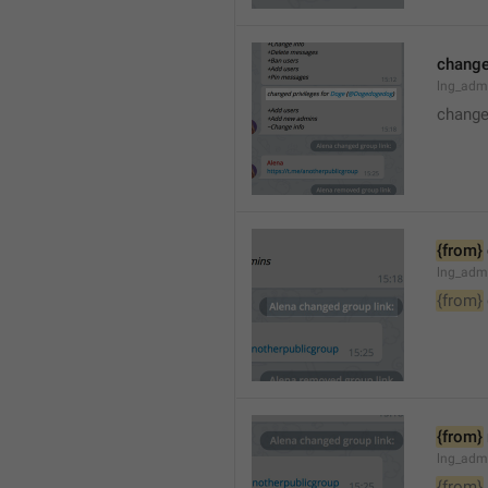
changed
lng_adm
changed
{from}
lng_adm
{from}
{from}
lng_adm
{from}