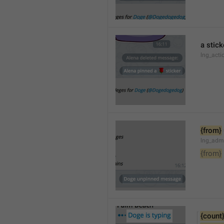
a stick
lng_acti
{from}
lng_adm
{from}
{count