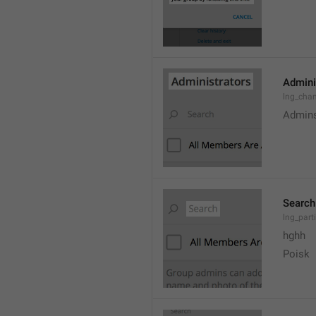
Admini
lng_cha
Admin
Search
lng_parti
hghh
Poisk