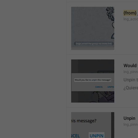
{from}
lng_acti
Would 
lng_pinn
Unpin 
¿Quier
Unpin
lng_pin