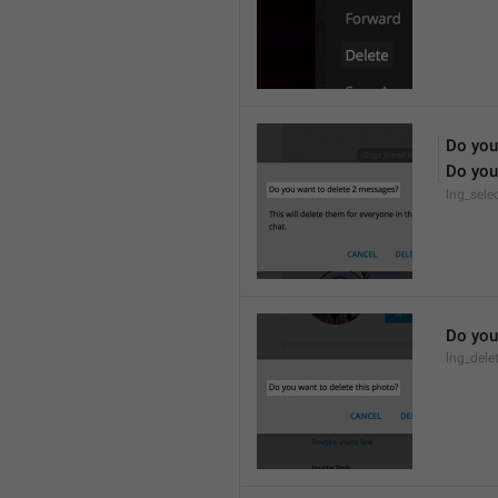
Do you
Do you
lng_sele
Do you
lng_dele