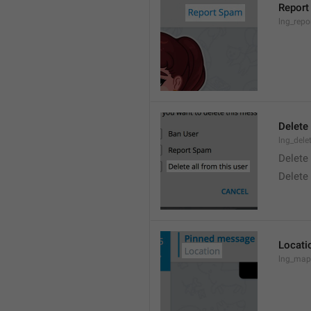
Report
lng_rep
Delete 
lng_dele
Delete
Delete
Locati
lng_map