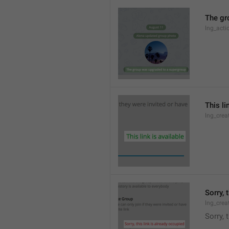
The gr
lng_acti
This li
lng_crea
Sorry, 
lng_crea
Sorry, 