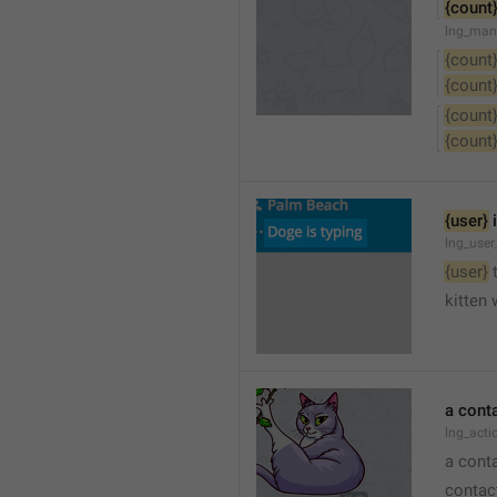
{count
lng_man
{count
{count
{count
{count
{user}
 
lng_user
{user}
 
kitten 
a cont
lng_act
a cont
contac