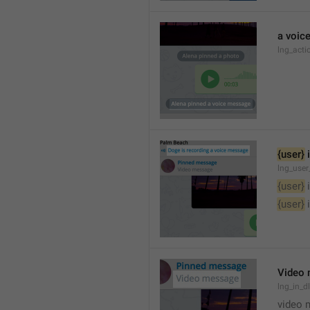
a voic
lng_acti
{user}
 
lng_user
{user}
 
{user}
 
Video
lng_in_
video 