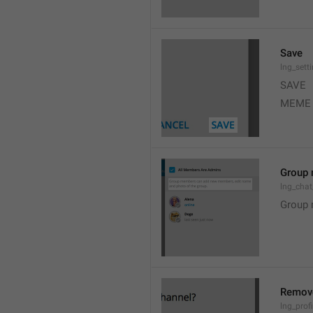
Save
lng_sett
SAVE
MEME
Group 
lng_cha
Group 
Remov
lng_profi