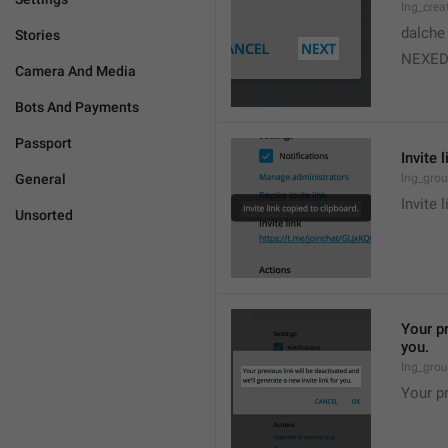
lng_crea
dalche
Stories
NEXE
Camera And Media
Bots And Payments
Passport
Invite 
General
lng_grou
Invite 
Unsorted
Your pr
you.
lng_grou
Your pr