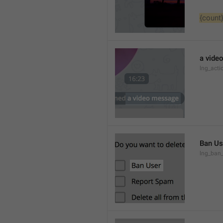
{count
a vide
lng_act
Ban Us
lng_ban