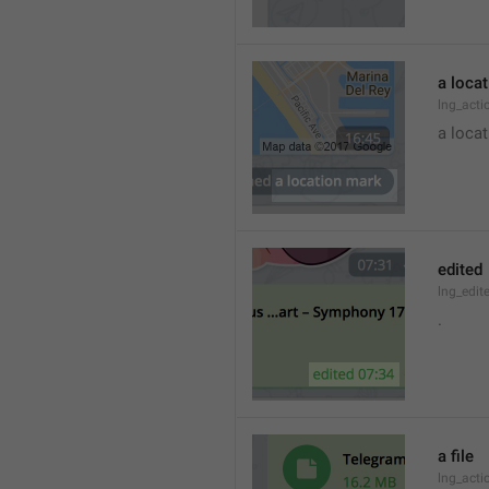
a loca
lng_acti
a locat
edited
lng_edit
.
a file
lng_acti