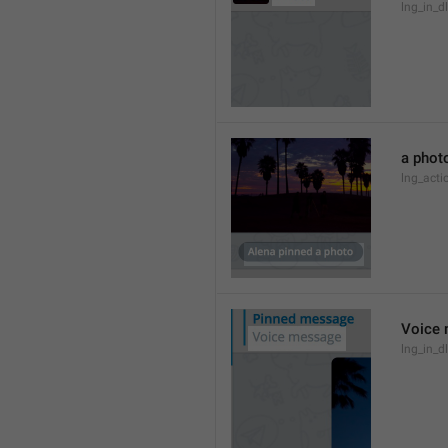
lng_in_d
a phot
lng_act
Voice
lng_in_d