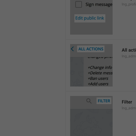
lng_profi
All act
lng_admi
Filter
lng_admi