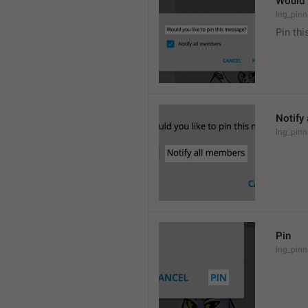
Would 
lng_pinn
Pin th
Notify
lng_pinn
Pin
lng_pinn