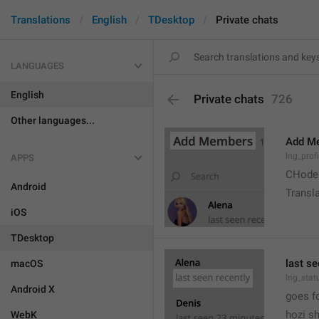
Translations
English
TDesktop
Private chats
LANGUAGES
English
Private chats
726
Other languages...
Add M
lng_prof
APPS
CHode
Android
Transla
iOS
TDesktop
last se
macOS
lng_stat
Android X
goes f
hozi sh
WebK