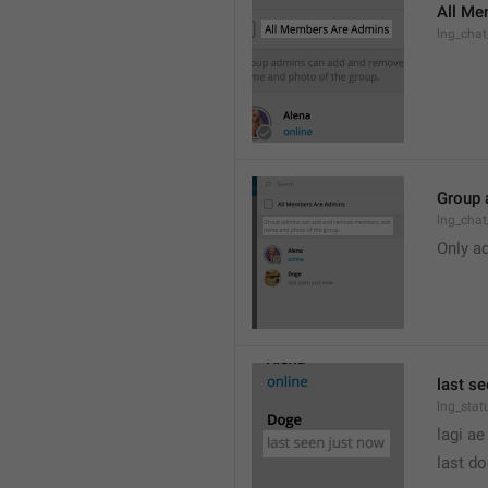
All Me
lng_cha
Group 
lng_cha
Only a
last s
lng_stat
lagi ae
last d