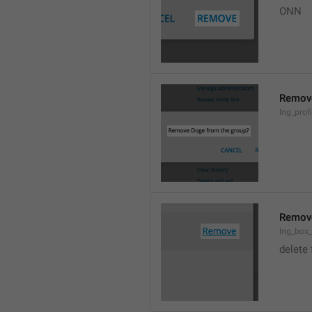
ONN
Remov
lng_prof
Remov
lng_box
delete 