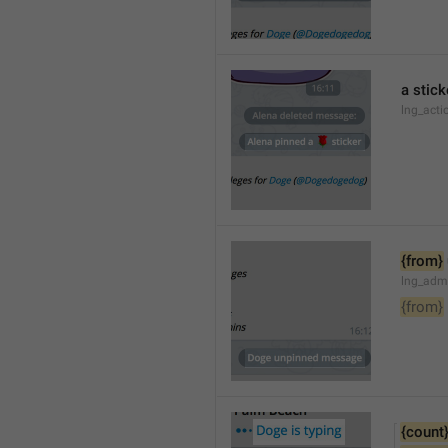
a stick
lng_acti
{from}
lng_adm
{from}
{count