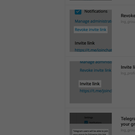
Revoke 
lng_grou
Invite l
lng_profi
Telegra
your gr
lng_grou