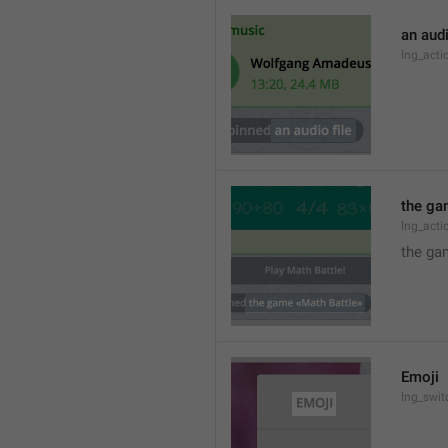
an audi
lng_act
the ga
lng_act
the ga
Emoji
lng_swit