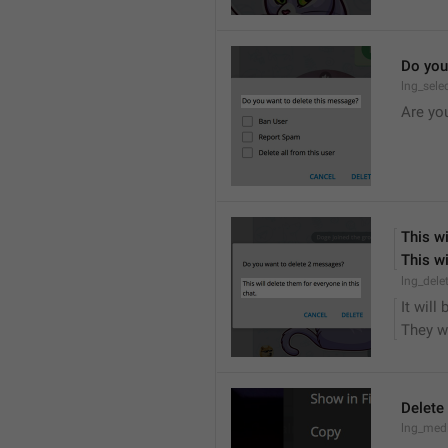
Do you
lng_sele
Are yo
This wi
This wi
lng_dele
It will
They wi
Delete
lng_medi