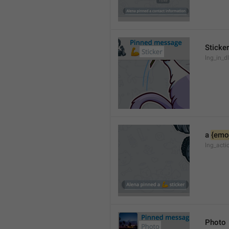
Sticker
lng_in_dl
a 
{emoj
lng_acti
Photo