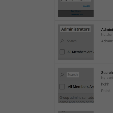
Admini
lng_cha
Admin
Search
lng_parti
hghh
Poisk