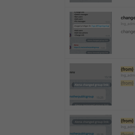
changed
lng_adm
changed
{from}
lng_adm
{from}
{from}
lng_adm
{from}