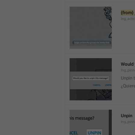
{from}
lng_acti
Would 
lng_pinn
Unpin 
¿Quier
Unpin
lng_pin