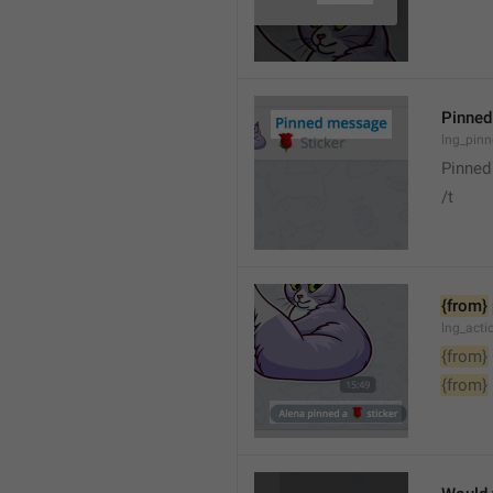
Pinne
lng_pin
Pinne
/t
{from}
lng_act
{from}
{from}