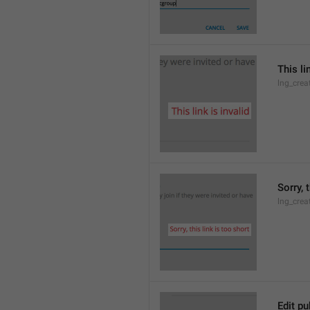
This li
lng_crea
Sorry, 
lng_crea
Edit pu