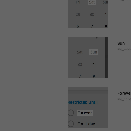
Sun
lng_wee
Foreve
lng_righ