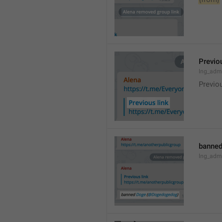
Previou
lng_admi
Previo
banned
lng_adm