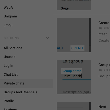
WebA
Unigram
Create
Emoji
lng_crea
ntest
SECTIONS
Create
All Sections
Unused
Group
Log In
lng_dlg
Chat List
Group 
Private chats
Groups And Channels
Profile
Next
Settings