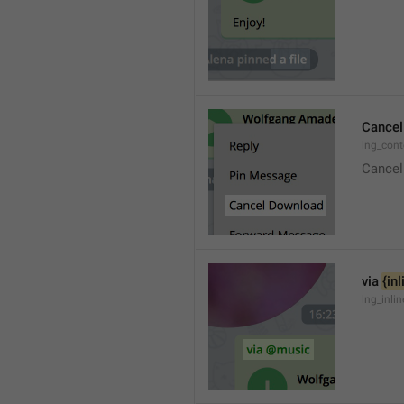
Cancel
lng_con
Cancel
via 
{in
lng_inli