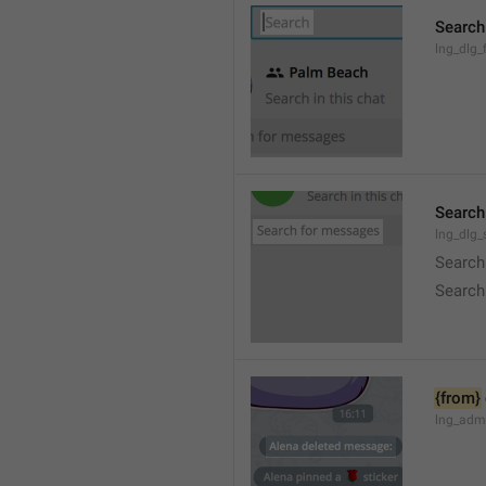
Search
lng_dlg_f
Search
lng_dlg
Search
Search
{from}
lng_adm