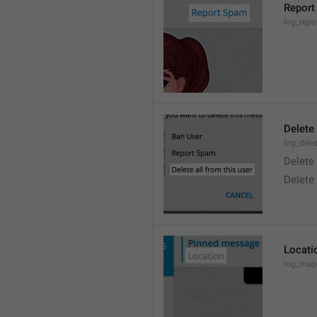
Report
lng_rep
Delete 
lng_dele
Delete
Delete
Locati
lng_map