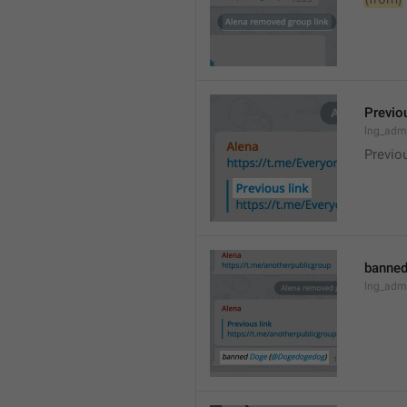
Previou
lng_admi
Previo
banned
lng_adm