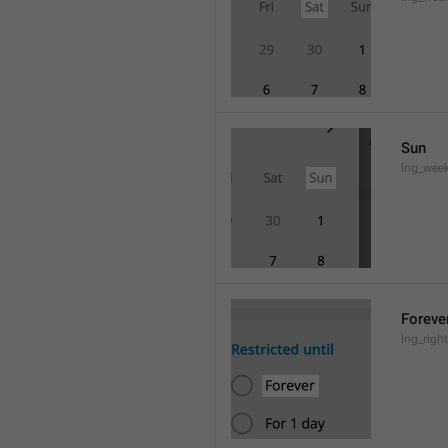
Sun
lng_wee
Foreve
lng_righ