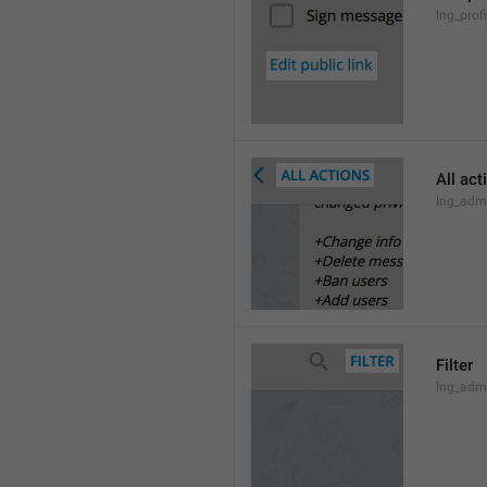
lng_profi
All act
lng_admi
Filter
lng_admi