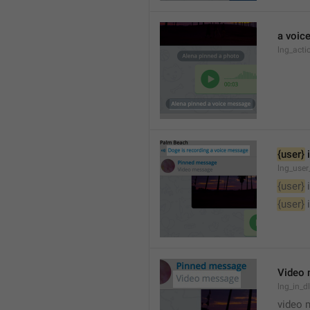
a voic
lng_acti
{user}
 
lng_user
{user}
 
{user}
 
Video
lng_in_
video 