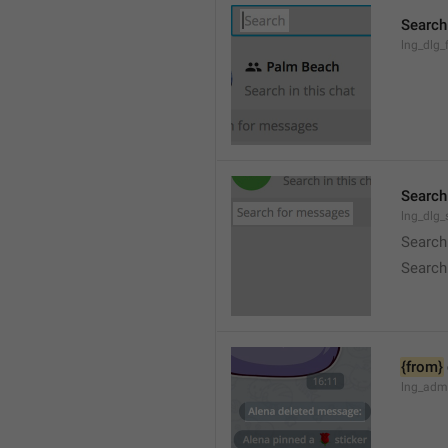
Search
lng_dlg_f
Search
lng_dlg
Search
Search
{from}
lng_adm