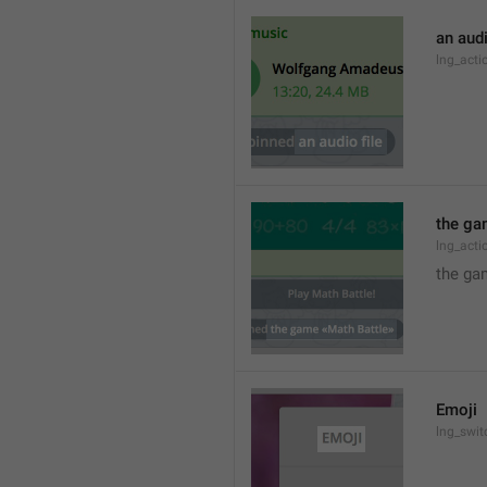
an audi
lng_act
the ga
lng_act
the ga
Emoji
lng_swit