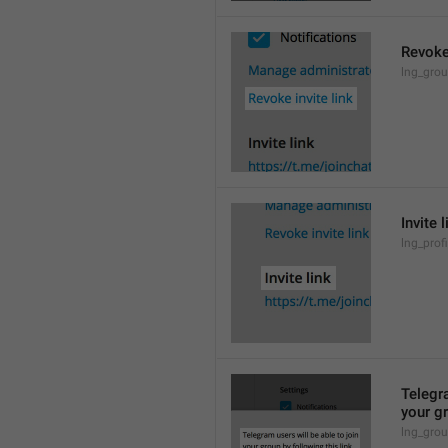
Revoke 
lng_grou
Invite l
lng_profi
Telegra
your gr
lng_grou