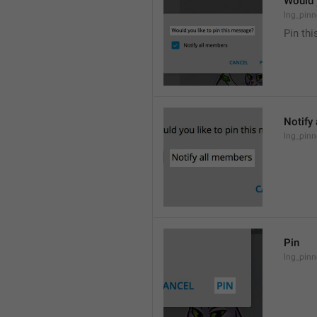
Would 
lng_pinn
Pin th
Notify
lng_pinn
Pin
lng_pinn