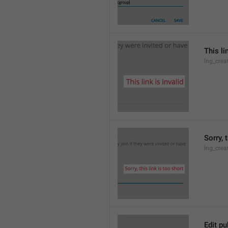
This li
lng_crea
Sorry, 
lng_crea
Edit pu