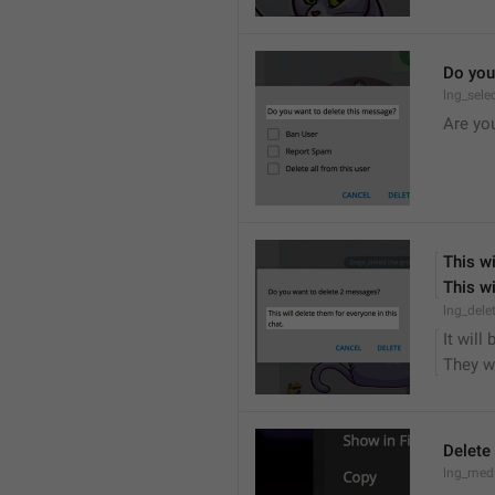
Do you
lng_sele
Are yo
This wi
This wi
lng_dele
It will
They wi
Delete
lng_medi