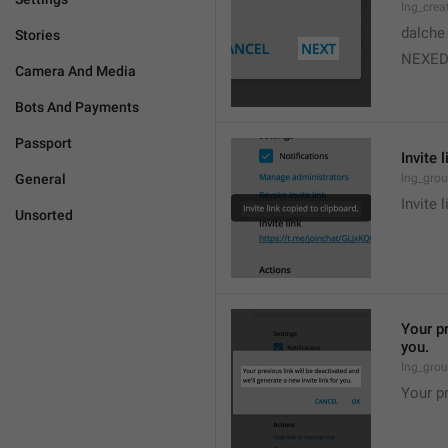
lng_crea
dalche
Stories
NEXE
Camera And Media
Bots And Payments
Passport
Invite 
General
lng_grou
Invite 
Unsorted
Your pr
you.
lng_grou
Your pr