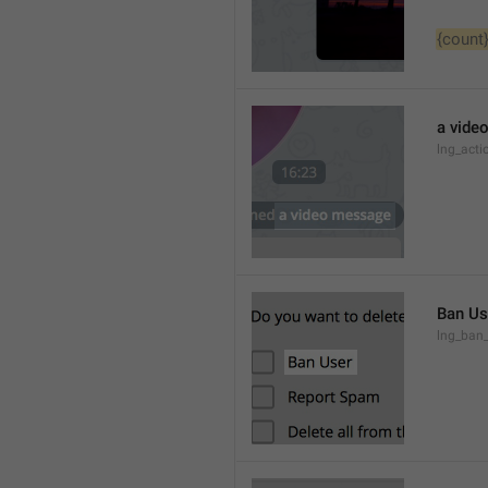
{count
a vide
lng_act
Ban Us
lng_ban