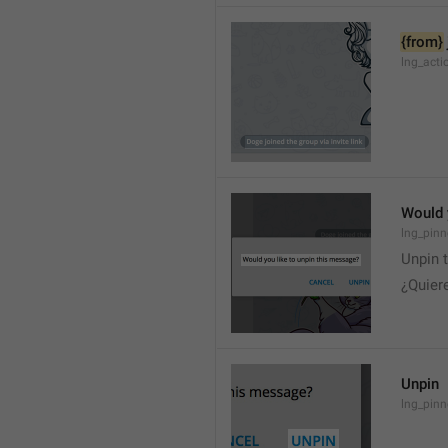
{from}
lng_acti
Would 
lng_pinn
Unpin 
¿Quier
Unpin
lng_pin