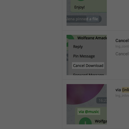
Cancel
lng_con
Cancel
via 
{in
lng_inli