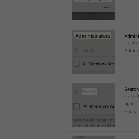
Admini
lng_cha
Admin
Search
lng_parti
hghh
Poisk