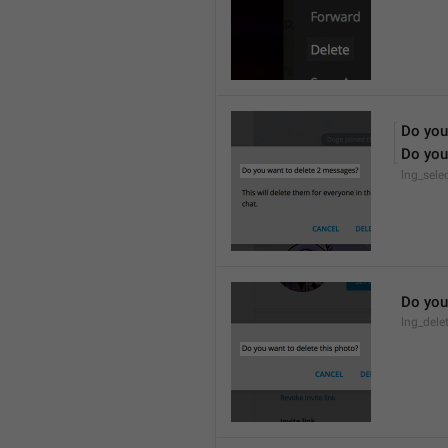
Do you
Do you
lng_sele
Do you
lng_dele