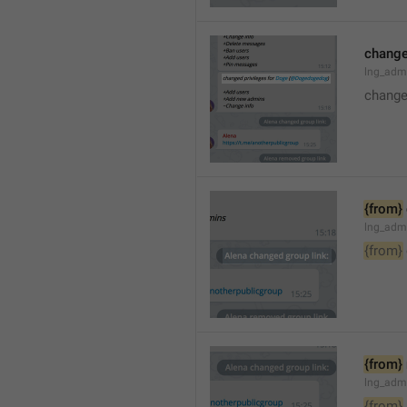
changed
lng_adm
changed
{from}
lng_adm
{from}
{from}
lng_adm
{from}