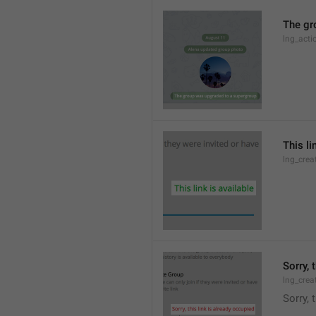
The gr
lng_acti
This li
lng_crea
Sorry, 
lng_crea
Sorry, 