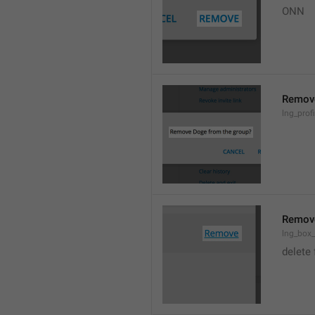
ONN
Remov
lng_prof
Remov
lng_box
delete 