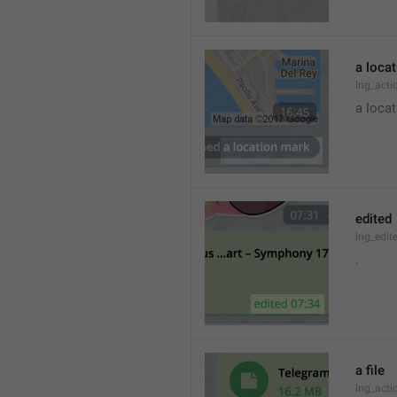
a loca
lng_acti
a locat
edited
lng_edit
.
a file
lng_acti