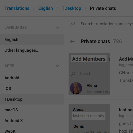
Translations
English
TDesktop
Private chats
LANGUAGES
English
Private chats
726
Other languages...
Add M
lng_prof
APPS
CHode
Android
Transla
iOS
TDesktop
last se
macOS
lng_stat
Android X
goes f
hozi sh
WebK