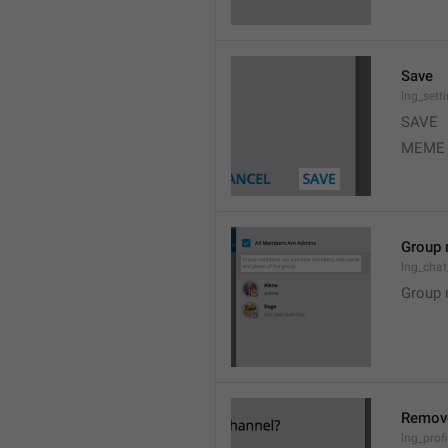
Save
lng_sett
SAVE
MEME
Group 
lng_cha
Group 
Remov
lng_profi