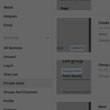
WebA
Unigram
Create
Emoji
lng_crea
ntest
SECTIONS
Create
All Sections
Unused
Group
Log In
lng_dlg
Chat List
Group 
Private chats
Groups And Channels
Profile
Next
Settings