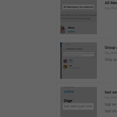
All Me
lng_cha
Group 
lng_cha
Only a
last s
lng_stat
lagi ae
last d