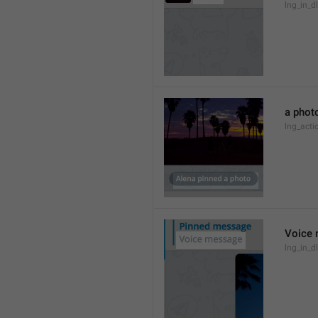
lng_in_d
a phot
lng_act
Voice
lng_in_d