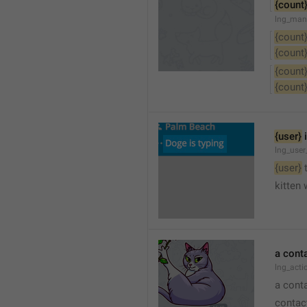
{count
lng_man
{count
{count
{count
{count
{user}
 
lng_user
{user}
 
kitten 
a cont
lng_act
a cont
contac