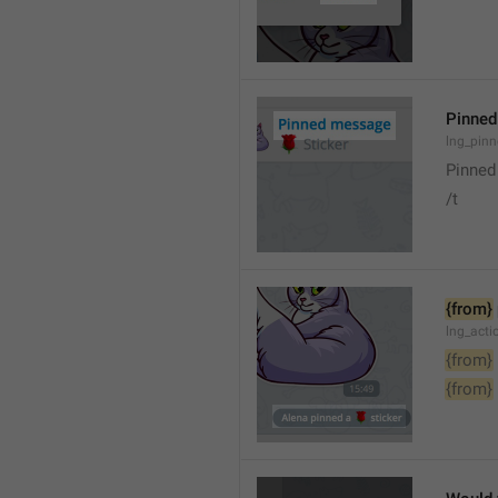
Pinne
lng_pin
Pinne
/t
{from}
lng_act
{from}
{from}