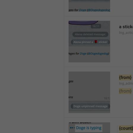
a stick
lng_acti
{from}
lng_adm
{from}
{count