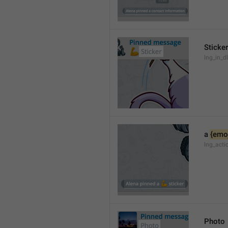
Sticker
lng_in_dl
a 
{emoj
lng_acti
Photo