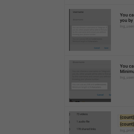
You can
you by
lng_use
You ca
Minimu
lng_use
{count
{count
lng_prof