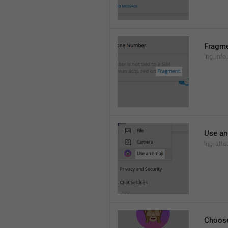
Fragm
lng_info
Use an
lng_atta
Choos