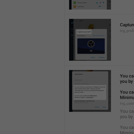
Captur
lng_prof
You can
you by
You ca
Minimu
lng_user
You can
you by
You ca
Minimu