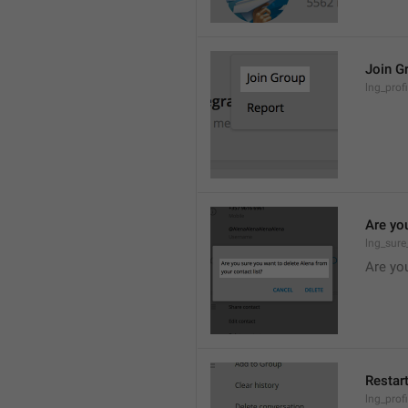
Join G
lng_prof
Are yo
lng_sure
Are you
Restar
lng_profi