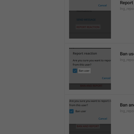
Report
lng_repo
Ban us
lng_rep
Ban an
lng_rep