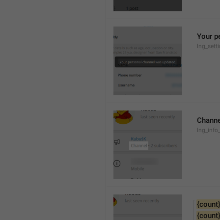
Your p
lng_sett
Channe
lng_info
{count
{count