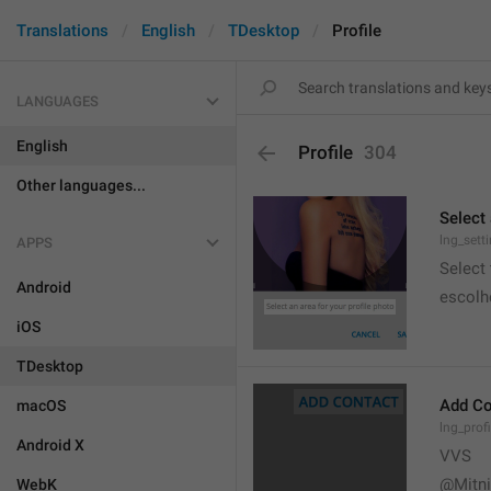
Translations
English
TDesktop
Profile
LANGUAGES
English
Profile
304
Other languages...
Select 
lng_sett
APPS
Select
Android
escolh
iOS
TDesktop
Add Co
macOS
lng_prof
Android X
VVS
@Mitn
WebK