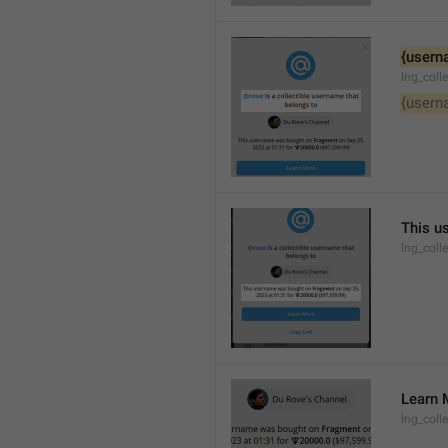
{usern
lng_coll
{usern
This u
lng_coll
Learn 
lng_coll