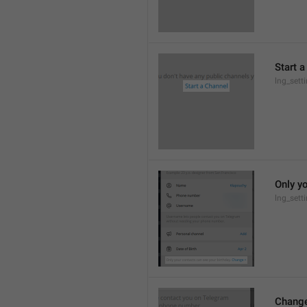
Start 
lng_sett
Only yo
lng_sett
Chang