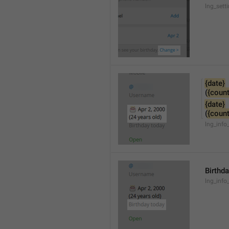
lng_sett
{date}
(
{count
{date}
(
{count
lng_info
Birthd
lng_info