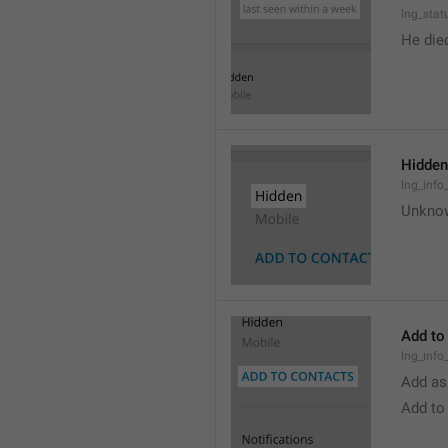
lng_stat
He die
Hidden
lng_info
Unkno
Add to
lng_info
Add as
Add to