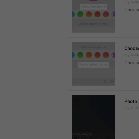
lng_user
Choose
Choose
lng_user
Choose
Photo 
lng_medi