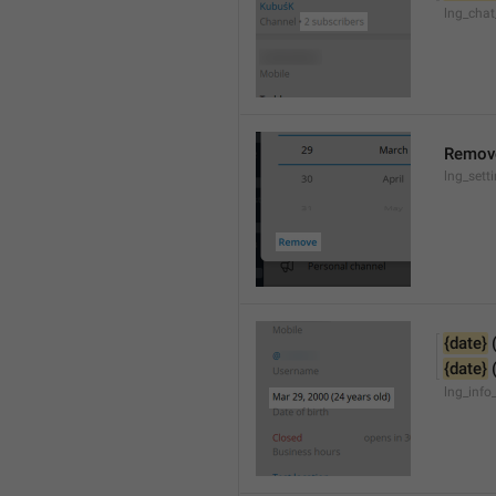
lng_chat
Remov
lng_sett
{date}
 
{date}
 
lng_info