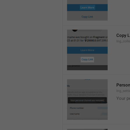
Copy L
lng_coll
Person
lng_set
Your p