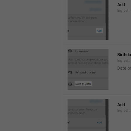
Add
lng_sett
Birthd
lng_sett
Date of
Add
lng_sett