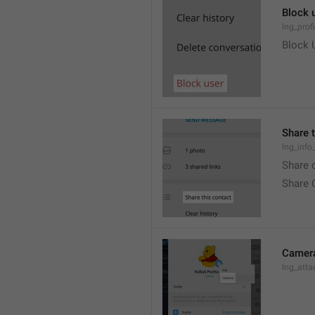
Block 
lng_prof
Block 
Share 
lng_info
Share 
Share 
Camer
lng_att