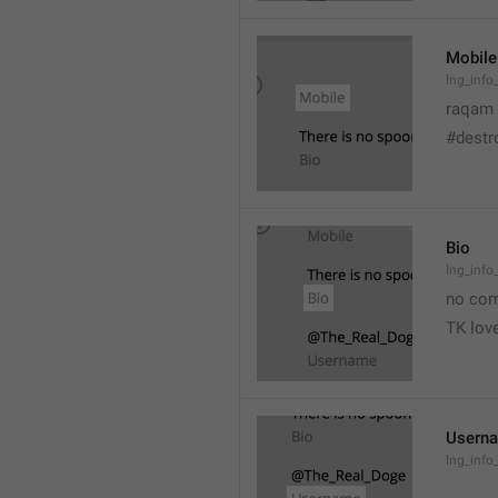
Mobile
lng_info
raqam
#destr
Bio
lng_info
no co
TK love
Usern
lng_info