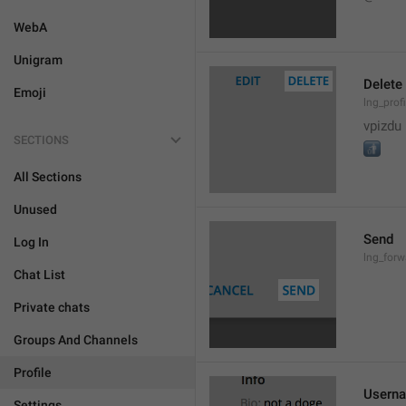
WebA
Unigram
Delete
Emoji
lng_prof
vpizdu
SECTIONS
🚮
All Sections
Unused
Send
Log In
lng_for
Chat List
Private chats
Groups And Channels
Profile
Usern
Settings