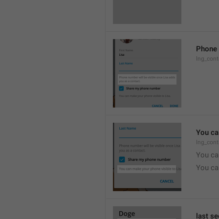
Phone 
lng_cont
You ca
lng_cont
You ca
You ca
last s