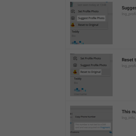
Sugges
lng_prof
Reset t
lng_prof
This n
lng_inf