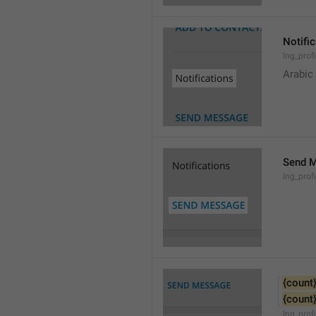
Notifi
lng_prof
Arabic
Send 
lng_prof
{count
{count
lng_pro