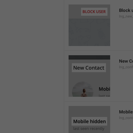
Block 
lng_new
New C
lng_conf
Mobile
lng_con