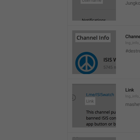
Jungko
Channe
lng_info
#destr
Link
lng_info_
mashet