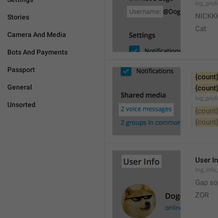
lng_prof
NICKK
Stories
Cat
Camera And Media
Bots And Payments
Passport
{count
General
{count
lng_prof
Unsorted
{count
{count
User I
lng_info_
Gap so'
ZOR