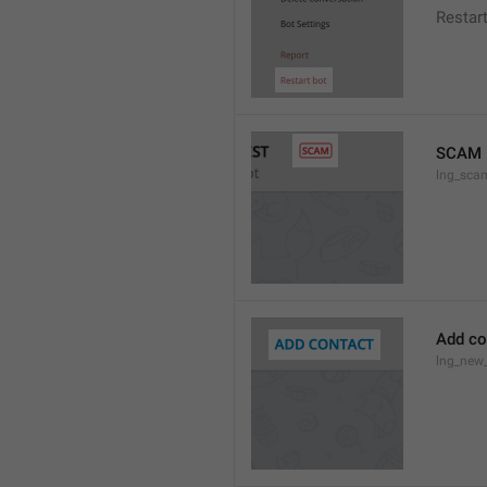
Restar
SCAM
lng_sca
Add co
lng_new