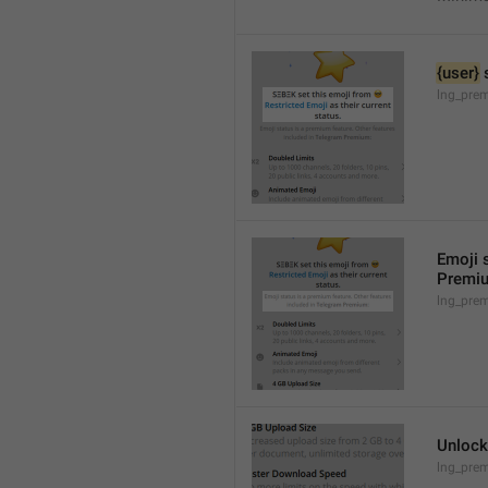
{user}
 
lng_prem
Emoji s
Premi
lng_pre
Unlock
lng_pre