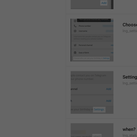
Choose
lng_sett
Settin
lng_sett
when?
lng_stat