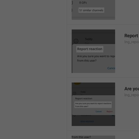
Report
lng_repor
Are you
lng_repo