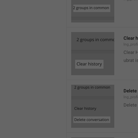
Clear h
lng_profi
Clear 
ubrat i
Delete
lng_prof
Delete