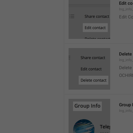
Edit co
lng_info
Edit C
Delete
lng_info
Delete
OCHI
Group 
lng_info