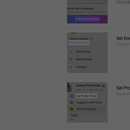
Unlock
Set Em
lng_men
Set Pr
lng_prof