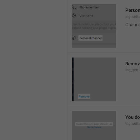
Person
lng_sett
Channe
Remov
lng_sett
You don
lng_sett