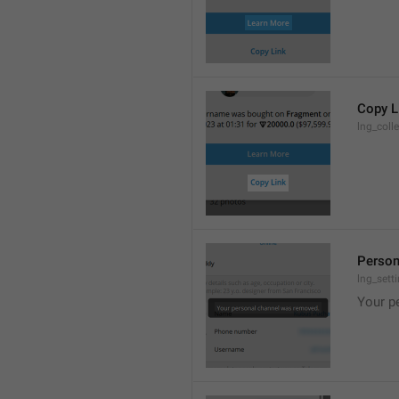
Copy L
lng_coll
Person
lng_set
Your p