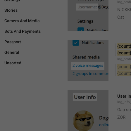
lng_prof
NICKK
Stories
Cat
Camera And Media
Bots And Payments
Passport
{count
General
{count
lng_prof
Unsorted
{count
{count
User I
lng_info_
Gap so'
ZOR