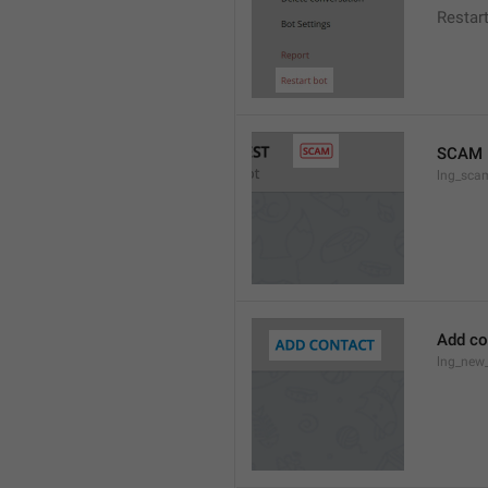
Restar
SCAM
lng_sca
Add co
lng_new