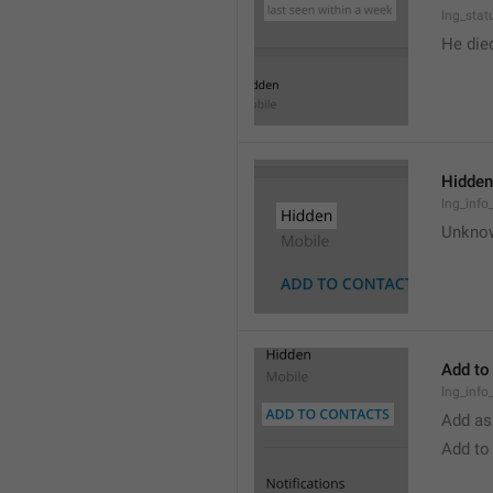
lng_stat
He die
Hidden
lng_info
Unkno
Add to
lng_info
Add as
Add to