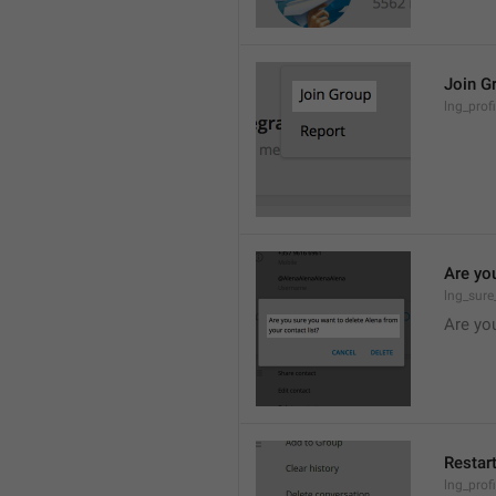
Join G
lng_prof
Are yo
lng_sure
Are you
Restar
lng_profi