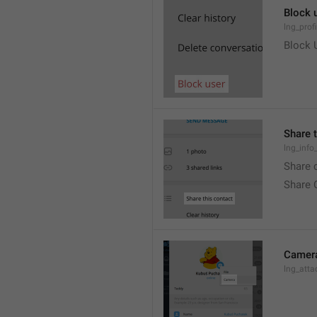
Block 
lng_prof
Block 
Share 
lng_info
Share 
Share 
Camer
lng_att