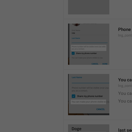
Phone 
lng_cont
You ca
lng_cont
You ca
You ca
last s