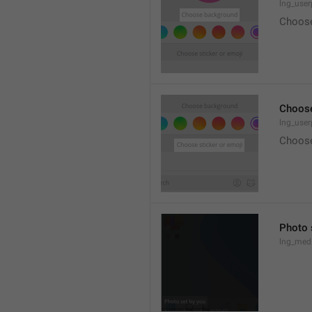
lng_user
Choose
Choose
lng_user
Choose
Photo 
lng_medi