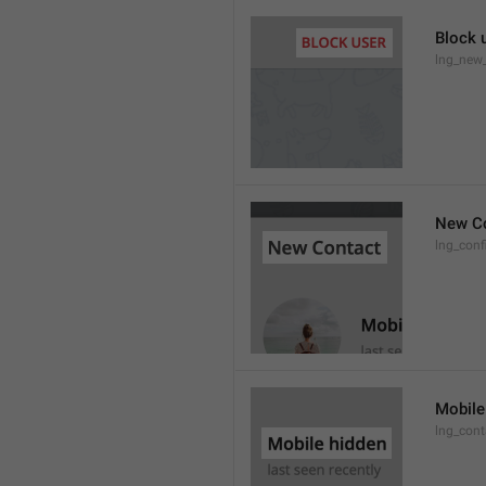
Block 
lng_new
New C
lng_conf
Mobile
lng_con