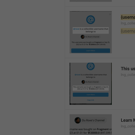
{usern
lng_coll
{usern
This u
lng_coll
Learn 
lng_coll