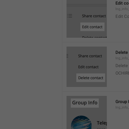
Edit co
lng_info
Edit C
Delete
lng_info
Delete
OCHI
Group 
lng_info