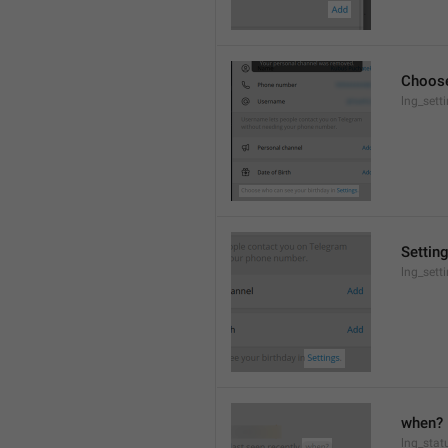
Choose
lng_sett
Settin
lng_sett
when?
lng_stat