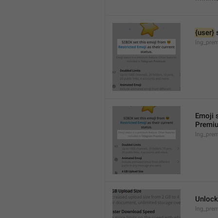
{user}
 
lng_prem
Emoji s
Premi
lng_pre
Unlock
lng_pre