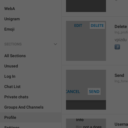
WebA
Unigram
Delete
Emoji
lng_prof
vpizdu
SECTIONS
🚮
All Sections
Unused
Send
Log In
lng_for
Chat List
Private chats
Groups And Channels
Profile
Usern
Settings