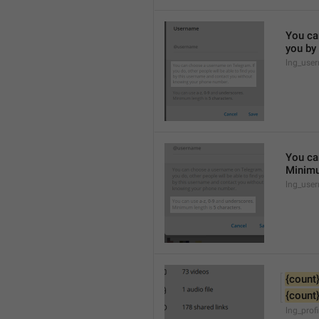
You can
you by
lng_use
You ca
Minimu
lng_use
{count
{count
lng_prof