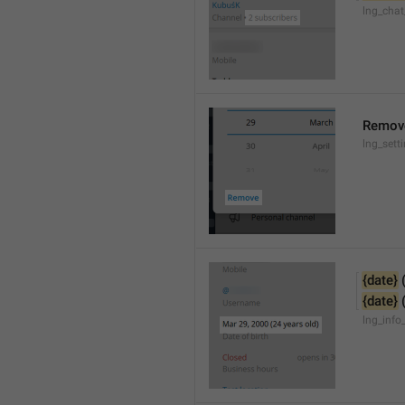
lng_chat
Remov
lng_sett
{date}
 
{date}
 
lng_info