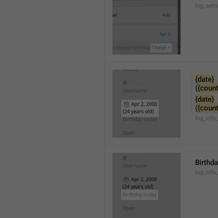
lng_sett
{date}
(
{count
{date}
(
{count
lng_info
Birthd
lng_info