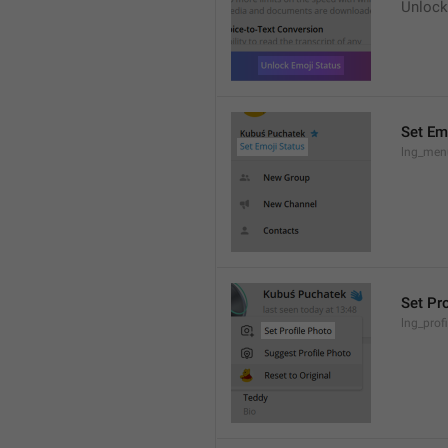
Unlock
Set Em
lng_men
Set Pr
lng_prof