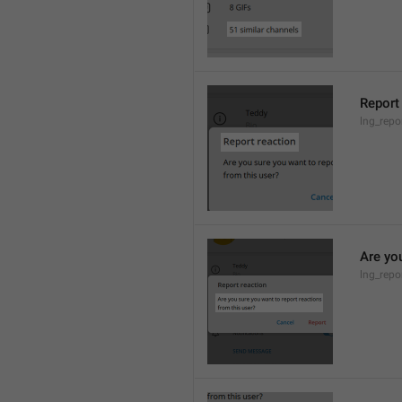
Report
lng_repor
Are you
lng_repo