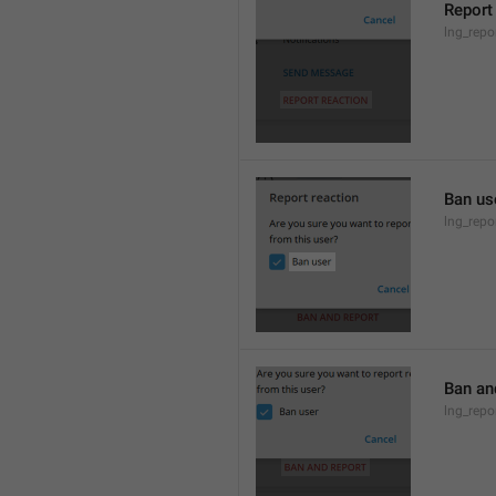
Report
lng_repo
Ban us
lng_rep
Ban an
lng_rep