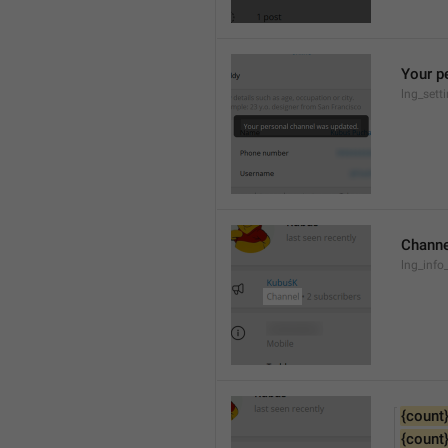
Your p
lng_sett
Channe
lng_info
{count
{count