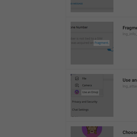
Fragm
lng_info
Use an
lng_atta
Choos