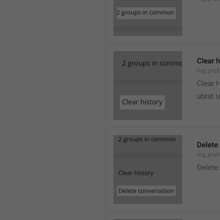
Clear h
lng_profi
Clear 
ubrat i
Delete
lng_prof
Delete