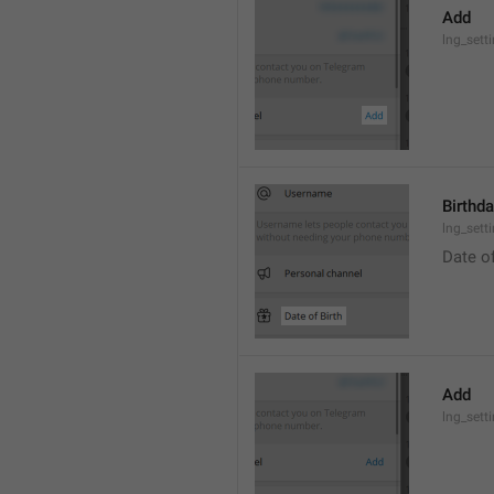
Add
lng_sett
Birthd
lng_sett
Date of
Add
lng_sett