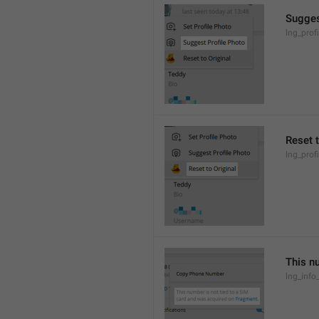
Sugges
lng_prof
Reset t
lng_prof
This n
lng_inf