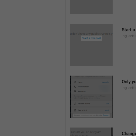
Start 
lng_sett
Only yo
lng_sett
Chang