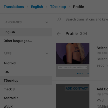
Translations
English
TDesktop
Profile
LANGUAGES
English
Profile
304
Other languages...
Select 
lng_sett
APPS
Select
Android
escolh
iOS
TDesktop
Add Co
macOS
lng_prof
Android X
VVS
@Mitn
WebK