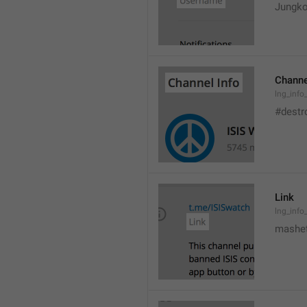
Jungko
Channe
lng_info
#destr
Link
lng_info_
mashet