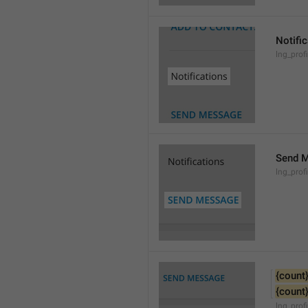
Notifi
lng_prof
Send 
lng_prof
{count
{count
lng_pro