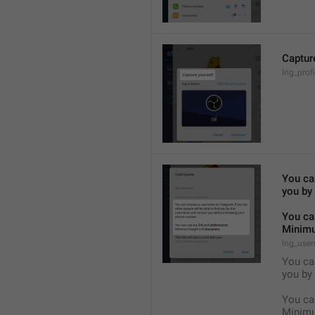
Captur
lng_prof
You can
you by
You ca
Minimu
lng_user
You can
you by
You ca
Minimu