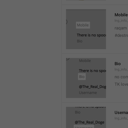
Mobile
lng_info
raqam
#destr
Bio
lng_info
no co
TK love
Usern
lng_info