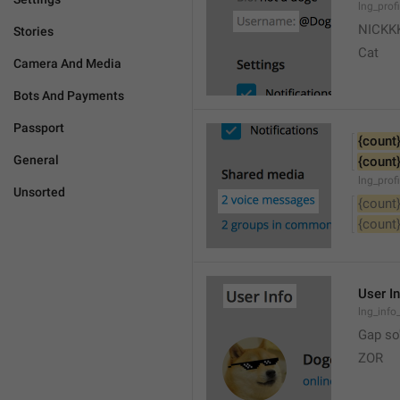
lng_prof
NICKK
Stories
Cat
Camera And Media
Bots And Payments
Passport
{count
General
{count
lng_prof
Unsorted
{count
{count
User I
lng_info_
Gap so'
ZOR