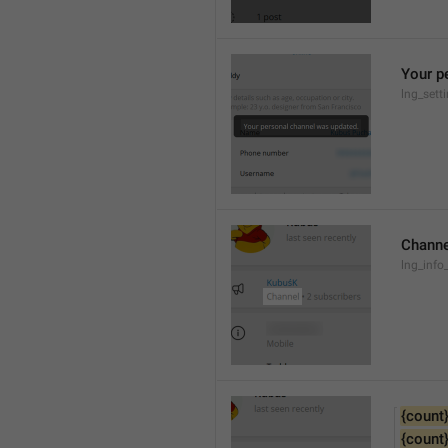
Your p
lng_sett
Channe
lng_info
{count
{count