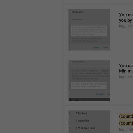
You can
you by
lng_use
You ca
Minimu
lng_use
{count
{count
lng_prof