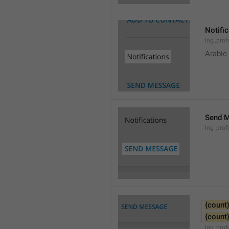
Notifi
lng_prof
Arabic
Send 
lng_prof
{count
{count
lng_pro