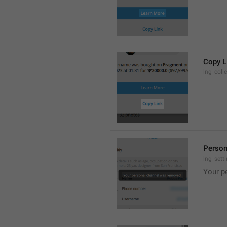
Copy L
lng_coll
Person
lng_set
Your p