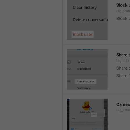
Block 
lng_prof
Block 
Share 
lng_info
Share 
Share 
Camer
lng_att