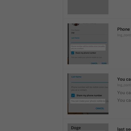
Phone 
lng_cont
You ca
lng_cont
You ca
You ca
last s