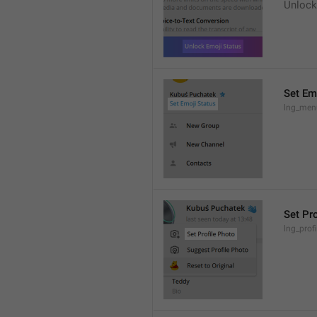
Unlock
Set Em
lng_men
Set Pr
lng_prof