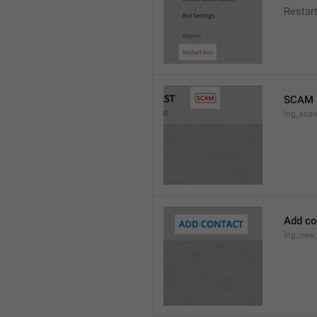
Restar
SCAM
lng_sca
Add co
lng_new