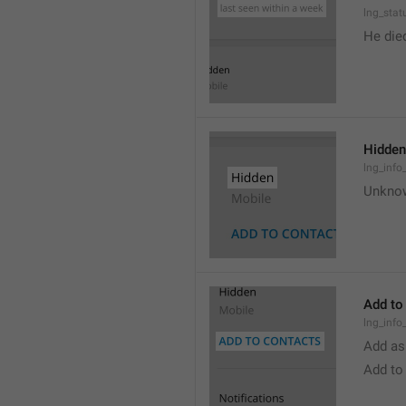
lng_stat
He die
Hidden
lng_info
Unkno
Add to
lng_info
Add as
Add to