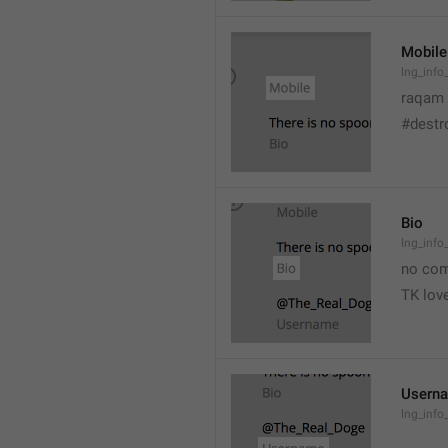
Mobile
lng_info
raqam
#destr
Bio
lng_info
no co
TK love
Usern
lng_info