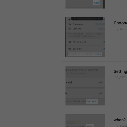
Choose
lng_sett
Settin
lng_sett
when?
lng_stat