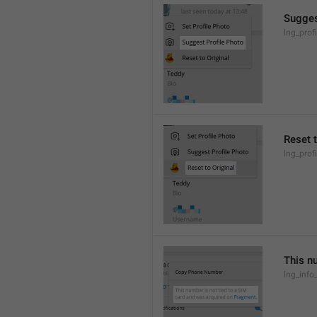
Sugges
lng_prof
Reset t
lng_prof
This n
lng_inf