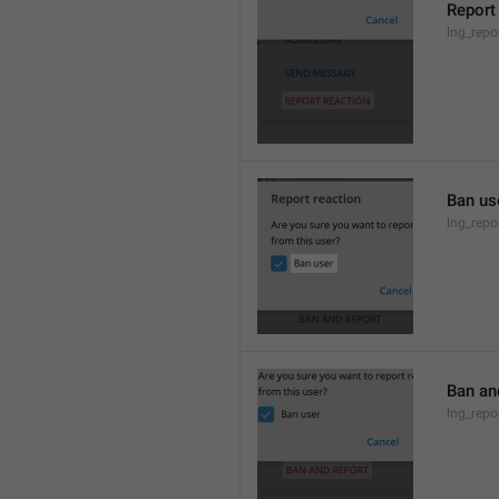
Report
lng_repo
Ban us
lng_rep
Ban an
lng_rep