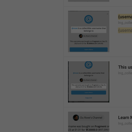
{usern
lng_coll
{usern
This u
lng_coll
Learn 
lng_coll