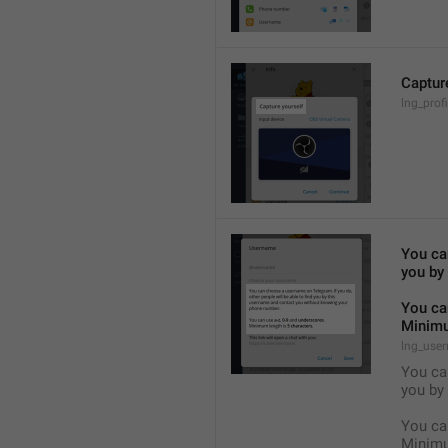
Captur
lng_prof
You can
you by
You ca
Minimu
lng_user
You can
you by
You ca
Minimu