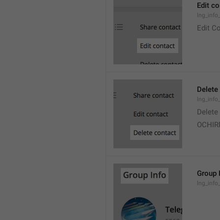
Edit co
lng_info
Edit C
Delete
lng_info
Delete
OCHI
Group 
lng_info