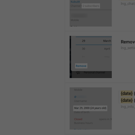
lng_chat
Remov
lng_sett
{date}
 
{date}
 
lng_info