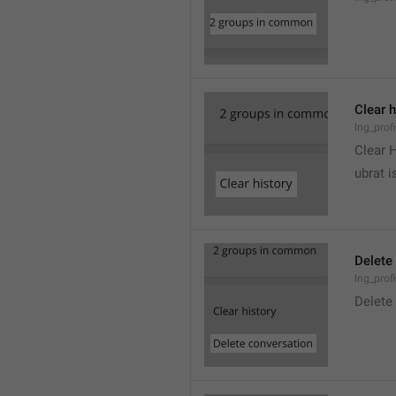
Clear h
lng_profi
Clear 
ubrat i
Delete
lng_prof
Delete