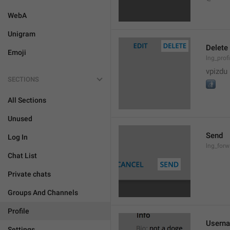
WebA
Unigram
Delete
Emoji
lng_prof
vpizdu
SECTIONS
🚮
All Sections
Unused
Send
Log In
lng_for
Chat List
Private chats
Groups And Channels
Profile
Usern
Settings