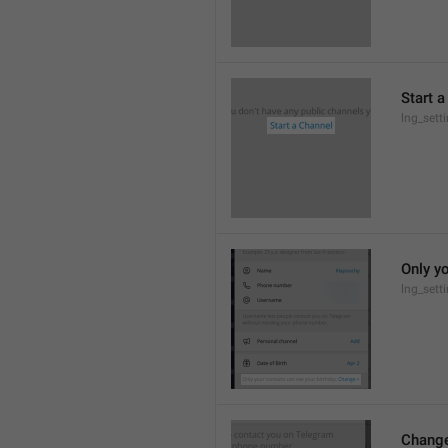
Start 
lng_sett
Only yo
lng_sett
Chang