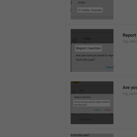
Report
lng_repor
Are you
lng_repo