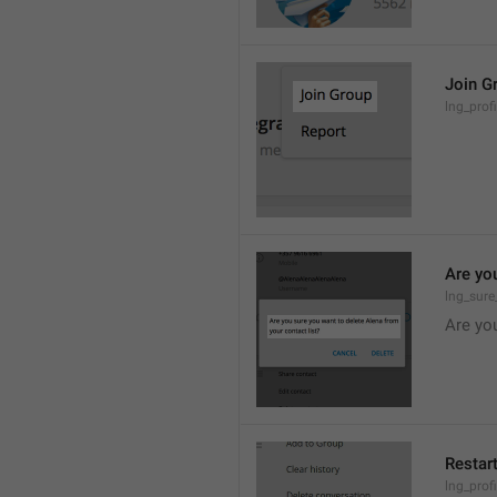
Join G
lng_prof
Are yo
lng_sure
Are you
Restar
lng_profi