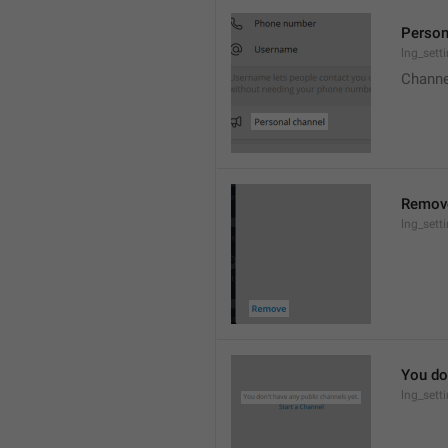
Person
lng_sett
Channe
Remov
lng_sett
You don
lng_sett