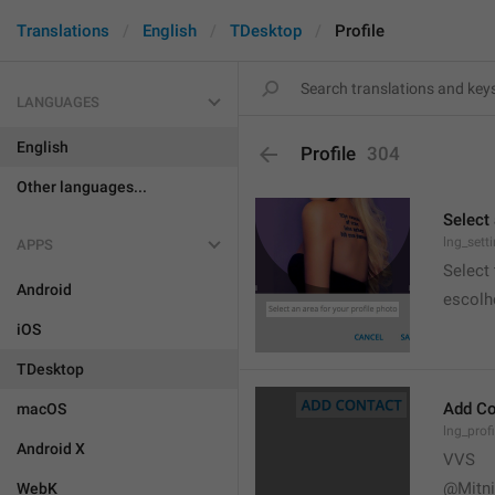
Translations
English
TDesktop
Profile
LANGUAGES
English
Profile
304
Other languages...
Select 
lng_sett
APPS
Select
Android
escolh
iOS
TDesktop
Add Co
macOS
lng_prof
Android X
VVS
@Mitn
WebK