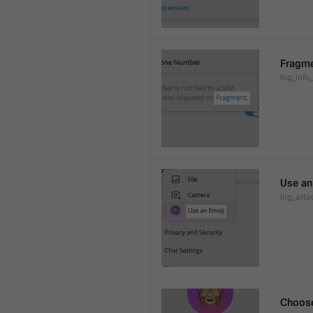
Fragm
lng_info
Use an
lng_atta
Choos