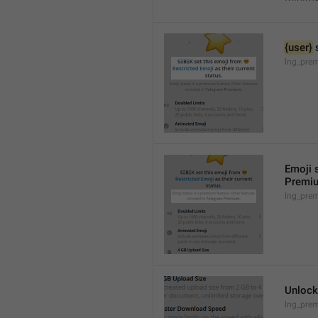
{user}
 
lng_prem
Emoji s
Premi
lng_pre
Unlock
lng_pre