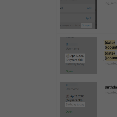
lng_sett
{date}
(
{count
{date}
(
{count
lng_info
Birthd
lng_info