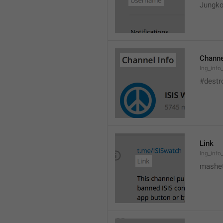
Jungko
Channe
lng_info
#destr
Link
lng_info_
mashet