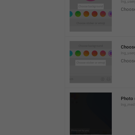
lng_user
Choose
Choose
lng_user
Choose
Photo 
lng_medi