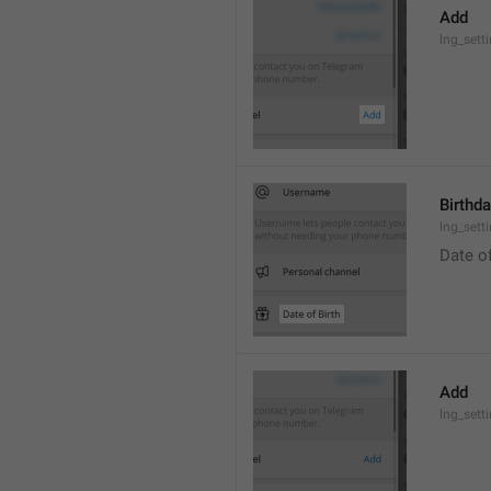
Add
lng_sett
Birthd
lng_sett
Date of
Add
lng_sett