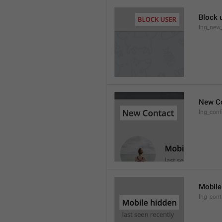
Block 
lng_new
New C
lng_conf
Mobile
lng_con