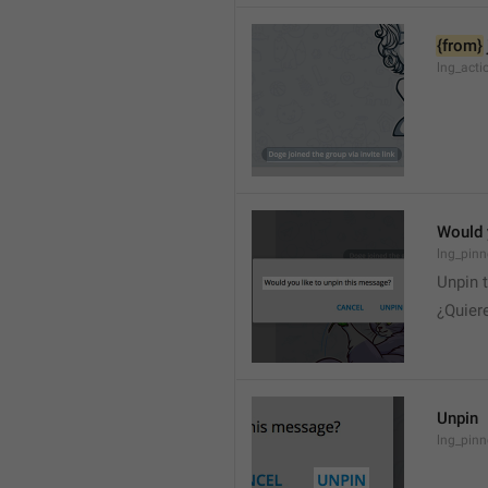
{from}
lng_acti
Would 
lng_pinn
Unpin 
¿Quier
Unpin
lng_pin