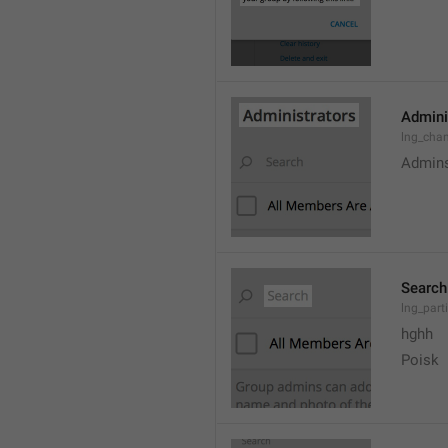
Admini
lng_cha
Admin
Search
lng_parti
hghh
Poisk