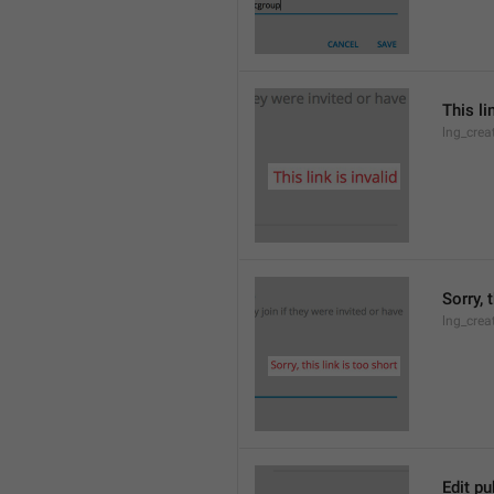
This li
lng_crea
Sorry, 
lng_crea
Edit pu