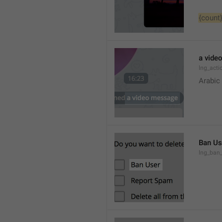
{count
a vide
lng_act
Arabic
Ban Us
lng_ban