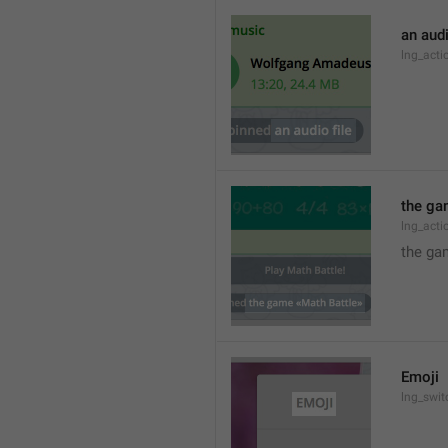
an audi
lng_act
the ga
lng_act
the ga
Emoji
lng_swit