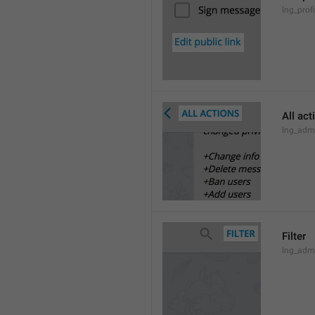
lng_profi
All act
lng_admi
Filter
lng_admi