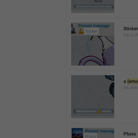
Sticker
lng_in_dl
a 
{emoj
lng_acti
Photo