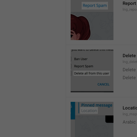
Report
lng_rep
Delete 
lng_dele
Delete
Delete
Locati
lng_map
Arabic