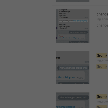
changed
lng_adm
changed
{from}
lng_adm
{from}
{from}
lng_adm
{from}