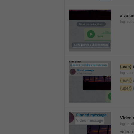
a voic
lng_acti
{user}
 
lng_user
{user}
 
{user}
 
Video
lng_in_
video 