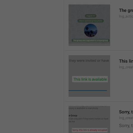
The gr
lng_acti
This li
lng_crea
Sorry, 
lng_crea
Sorry, 