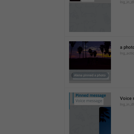
lng_in_d
a phot
lng_act
Voice
lng_in_d