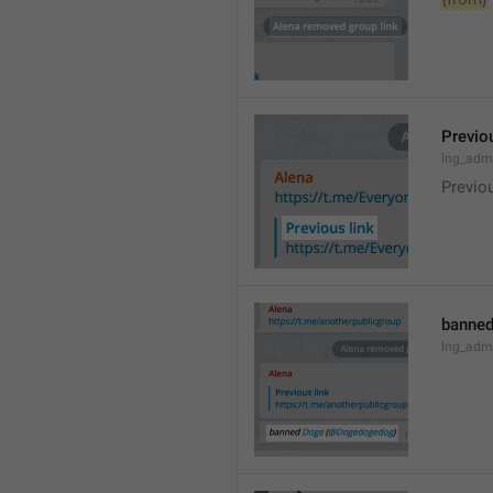
Previou
lng_admi
Previo
banned
lng_adm