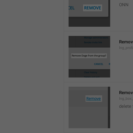
ONN
Remov
lng_prof
Remov
lng_box
delete 