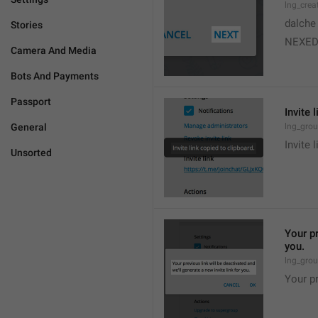
lng_crea
dalche
Stories
NEXE
Camera And Media
Bots And Payments
Passport
Invite 
General
lng_grou
Invite 
Unsorted
Your pr
you.
lng_grou
Your pr