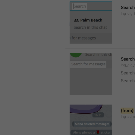
Search
lng_dlg_f
Search
lng_dlg
Search
Search
{from}
lng_adm