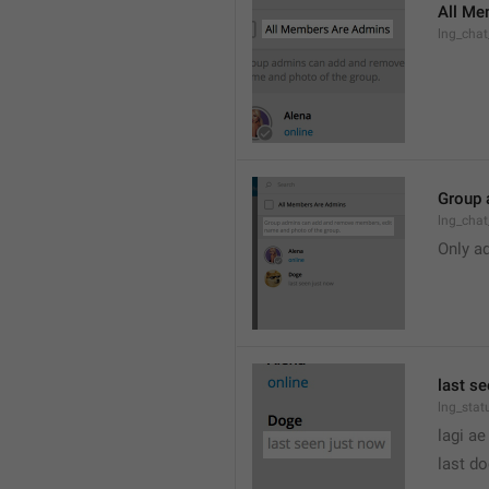
All Me
lng_cha
Group 
lng_cha
Only a
last s
lng_stat
lagi ae
last d