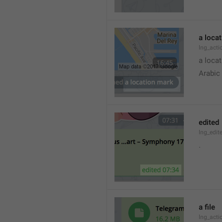
a loca
lng_acti
a locat
Arabic
edited
lng_edit
.
a file
lng_acti