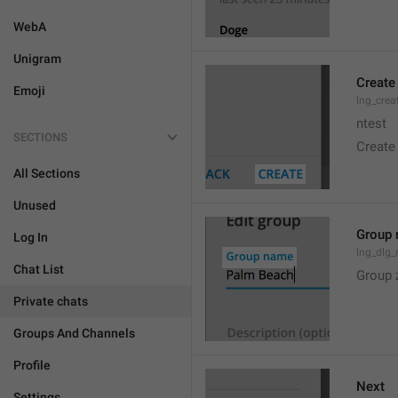
WebA
Unigram
Create
Emoji
lng_crea
ntest
SECTIONS
Create
All Sections
Unused
Group
Log In
lng_dlg
Chat List
Group 
Private chats
Groups And Channels
Profile
Next
Settings