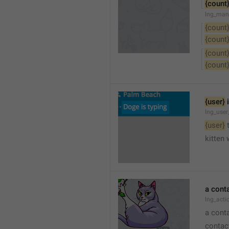
{count
lng_man
{count
{count
{count
{count
{user}
 
lng_user
{user}
 
kitten 
a cont
lng_act
a cont
contac