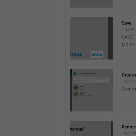
Save
lng_sett
SAVE
MEME
Group 
lng_cha
Group 
Remov
lng_profi