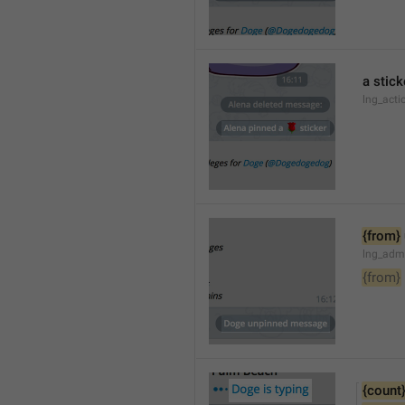
a stick
lng_acti
{from}
lng_adm
{from}
{count