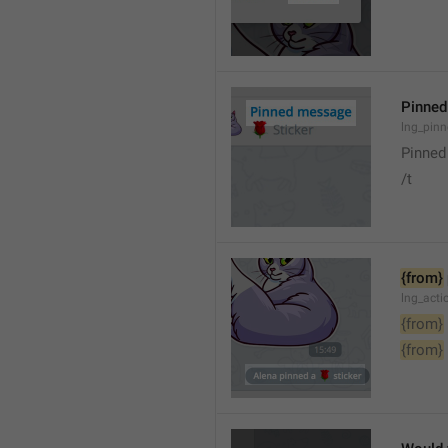
Pinne
lng_pin
Pinne
/t
{from}
lng_act
{from}
{from}