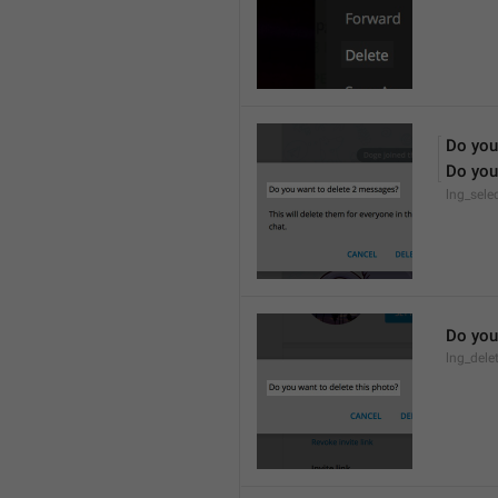
Do you
Do you
lng_sele
Do you
lng_dele