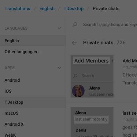
Translations
English
TDesktop
Private chats
LANGUAGES
English
Private chats
726
Other languages...
Add M
lng_prof
APPS
CHode
Android
Transla
iOS
TDesktop
last se
macOS
lng_stat
Android X
goes f
hozi sh
WebK