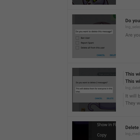
Do you
lng_sele
Are yo
This wi
This wi
lng_dele
It will
They wi
Delete
lng_medi