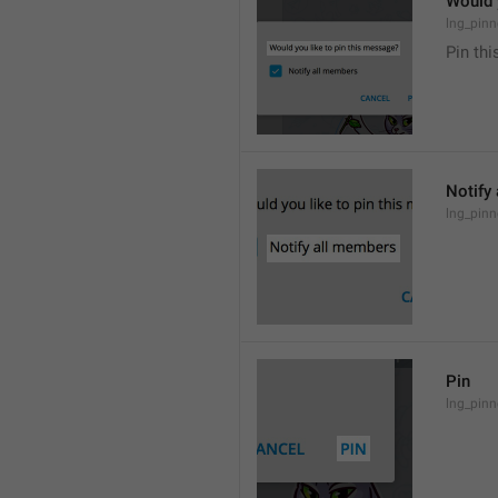
Would 
lng_pinn
Pin th
Notify
lng_pinn
Pin
lng_pinn