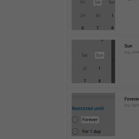
Sun
lng_wee
Foreve
lng_righ