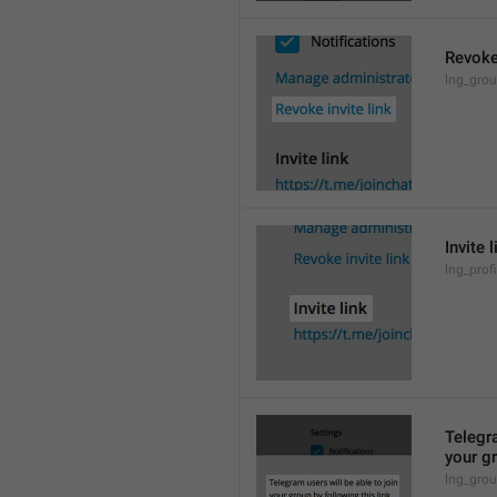
Revoke 
lng_grou
Invite l
lng_profi
Telegra
your gr
lng_grou