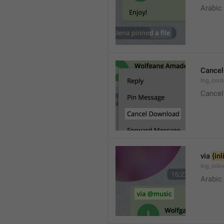
Arabic
Cancel
lng_con
Cancel
via 
{in
lng_inli
Arabic