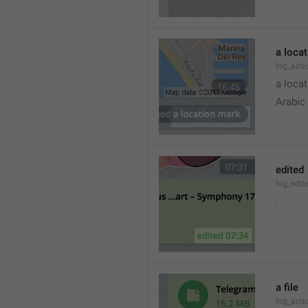
a loca
lng_acti
a locat
Arabic
edited
lng_edit
.
a file
lng_acti