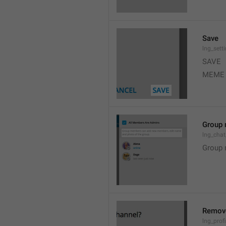
Save
lng_sett
SAVE
MEME
Group 
lng_cha
Group 
Remov
lng_profi