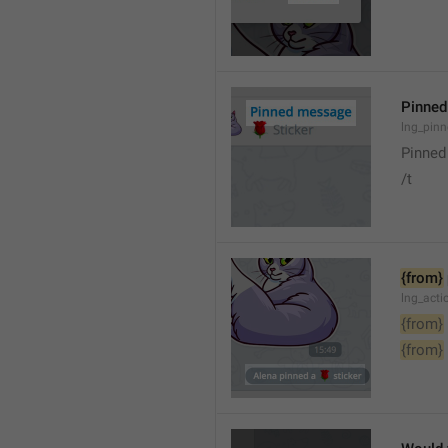
Pinne
lng_pin
Pinne
/t
{from}
lng_act
{from}
{from}