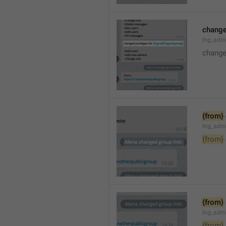
changed
lng_adm
changed
{from}
lng_adm
{from}
{from}
lng_adm
{from}