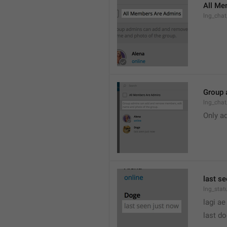
All Me
lng_cha
Group 
lng_cha
Only a
last s
lng_stat
lagi ae
last d