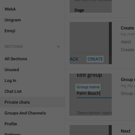
WebA
Unigram
Create
Emoji
lng_crea
ntest
SECTIONS
Create
All Sections
Unused
Group
Log In
lng_dlg
Chat List
Group 
Private chats
Groups And Channels
Profile
Next
Settings