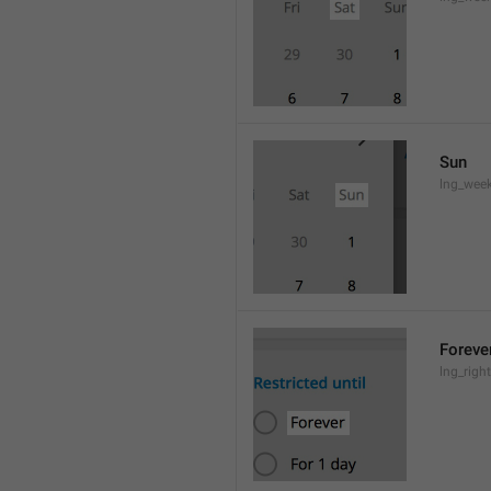
Sun
lng_wee
Foreve
lng_righ