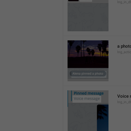
lng_in_d
a phot
lng_act
Voice
lng_in_d