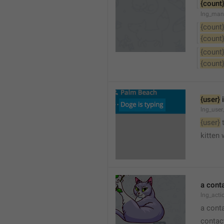
{count
lng_man
{count
{count
{count
{count
{user}
 
lng_user
{user}
 
kitten 
a cont
lng_act
a cont
contac