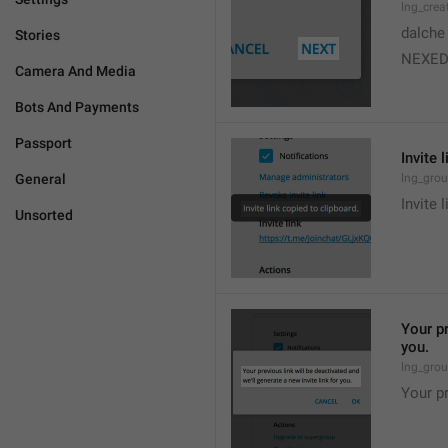
lng_crea
dalche
Stories
NEXE
Camera And Media
Bots And Payments
Passport
Invite 
General
lng_grou
Invite 
Unsorted
Your pr
you.
lng_grou
Your pr