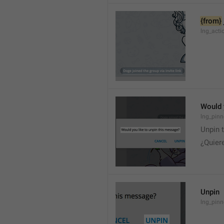
{from}
lng_acti
Would 
lng_pinn
Unpin 
¿Quier
Unpin
lng_pin