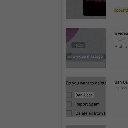
{count
a vide
lng_act
Arabic
Ban Us
lng_ban