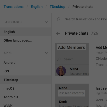
Translations
English
TDesktop
Private chats
LANGUAGES
English
Private chats
726
Other languages...
Add M
lng_prof
APPS
CHode
Android
Transla
iOS
TDesktop
last se
macOS
lng_stat
Android X
goes f
hozi sh
WebK