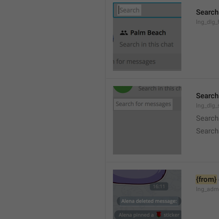
Search
lng_dlg_f
Search
lng_dlg
Search
Search
{from}
lng_adm