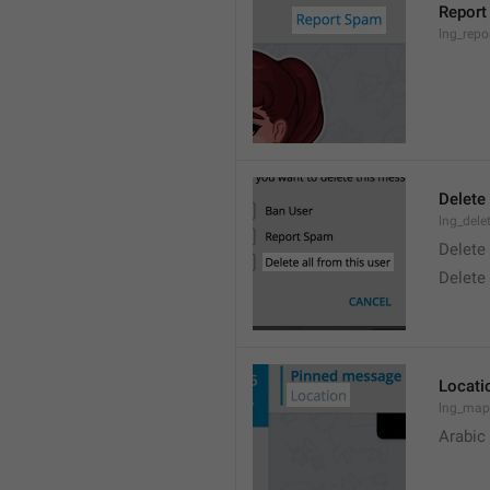
Report
lng_rep
Delete 
lng_dele
Delete
Delete
Locati
lng_map
Arabic