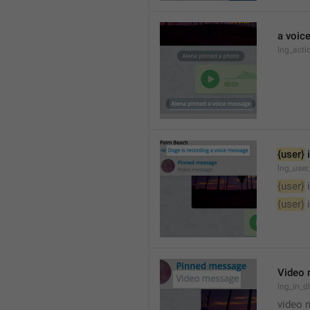
a voic
lng_acti
{user}
 
lng_user
{user}
 
{user}
 
Video
lng_in_
video 