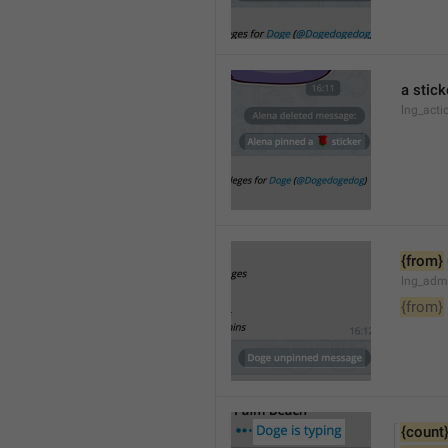
a stick
lng_acti
{from}
lng_adm
{from}
{count