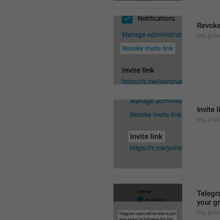
Revoke 
lng_grou
Invite l
lng_profi
Telegra
your gr
lng_grou