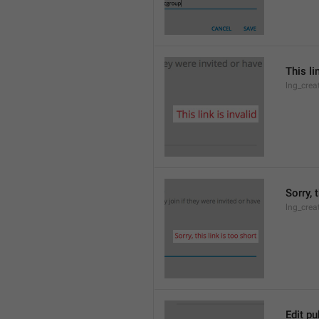
This li
lng_crea
Sorry, 
lng_crea
Edit pu