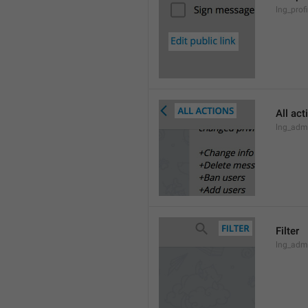
lng_profi
All act
lng_admi
Filter
lng_admi