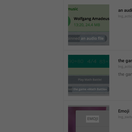
an audi
lng_act
the ga
lng_act
the ga
Emoji
lng_swit