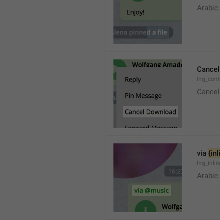
Arabic
Cancel
lng_con
Cancel
via 
{in
lng_inli
Arabic