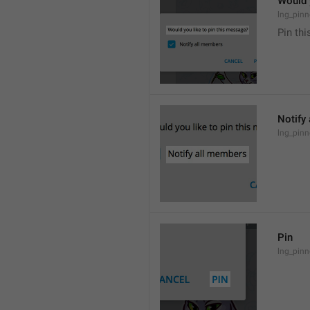
Would 
lng_pinn
Pin th
Notify
lng_pinn
Pin
lng_pinn