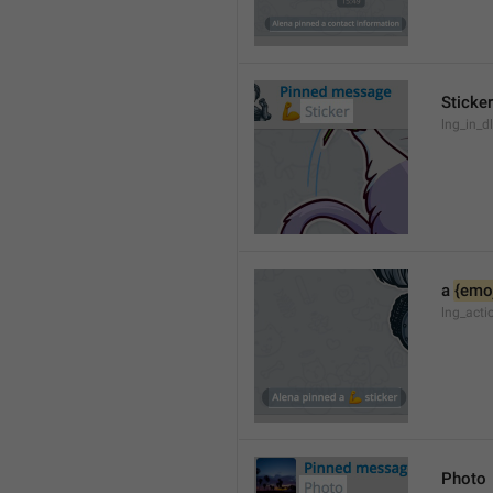
Sticker
lng_in_dl
a 
{emoj
lng_acti
Photo