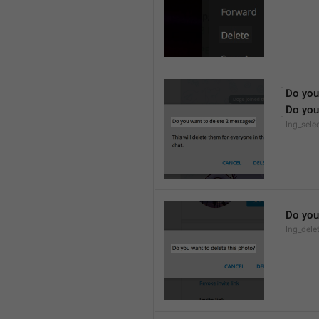
Do you
Do you
lng_sele
Do you
lng_dele