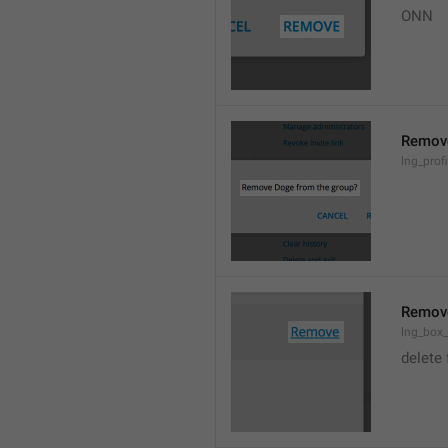
ONN
Remov
lng_prof
Remov
lng_box
delete 