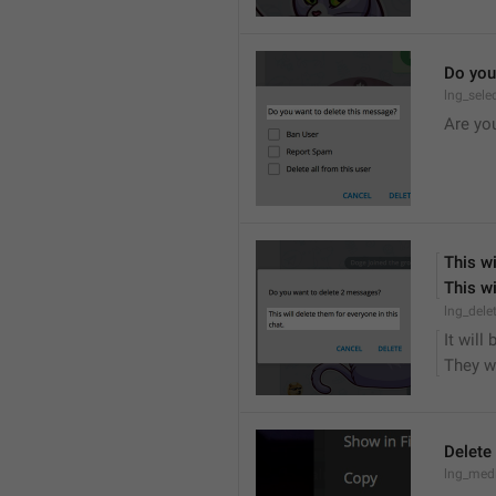
Do you
lng_sele
Are yo
This wi
This wi
lng_dele
It will
They wi
Delete
lng_medi