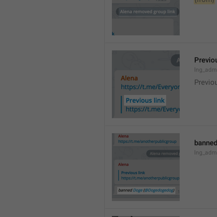
Previou
lng_admi
Previo
banned
lng_adm