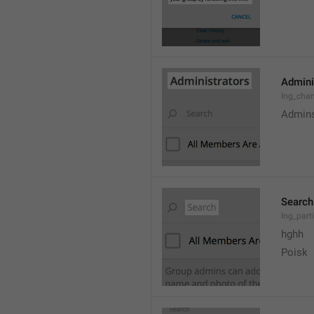
Admini
lng_cha
Admin
Search
lng_parti
hghh
Poisk