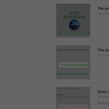
The gr
lng_acti
This li
lng_crea
Sorry, 
lng_crea
Sorry, 