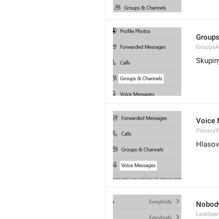
Groups
GroupsA
Skupin
Voice
Privacy
Hlasov
Nobod
LastSee