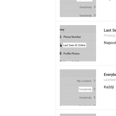
Last S
Privacy
Naposl
Everyb
LastSee
Každý