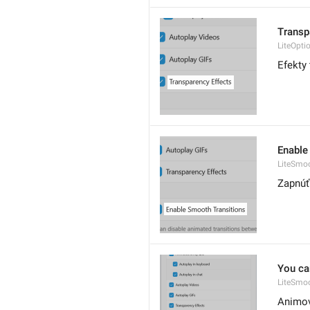
Transp
LiteOpti
Efekty
Enable
LiteSmoo
Zapnúť
You ca
LiteSmoo
Animov