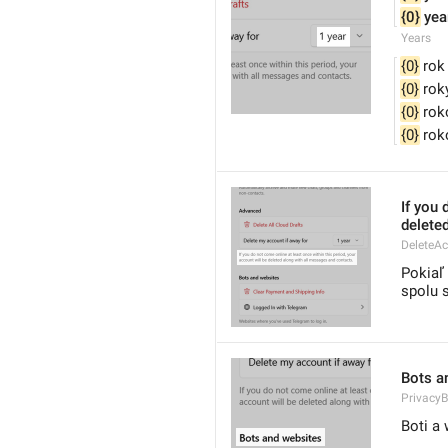
{0}
 yea
Years
{0}
 rok
{0}
 rok
{0}
 rok
{0}
 rok
If you 
delete
DeleteA
Pokiaľ
spolu 
Bots a
PrivacyB
Boti a