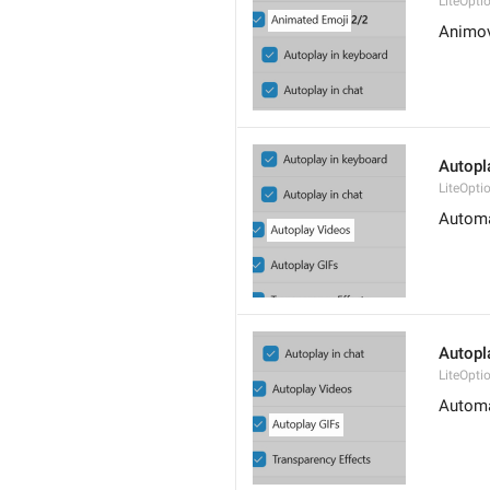
LiteOpti
Animov
Autopl
LiteOpti
Automa
Autopl
LiteOpti
Automa