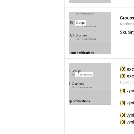
Group
Notifica
Skupin
{0}
 exc
{0}
 ex
Excepti
{0}
 vý
{0}
 výn
{0}
 výn
{0}
 výn