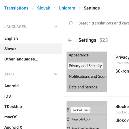
Translations
Slovak
Unigram
Settings
LANGUAGES
English
Settings
523
Slovak
Privac
Other languages...
PrivacyS
Súkrom
APPS
Android
iOS
Blocke
TDesktop
Blocked
macOS
Blokov
Android X