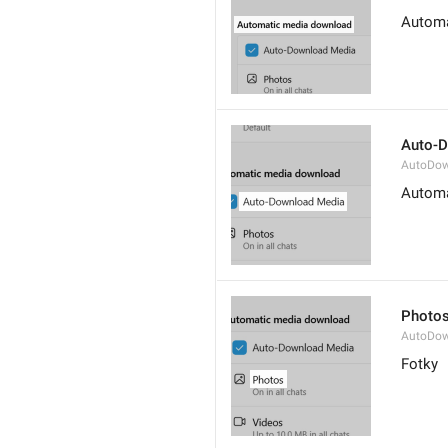
Automa
Auto-
AutoDow
Automa
Photo
AutoDow
Fotky