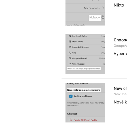
Nikto
Choose
GroupsA
Vybert
New ch
NewCha
Nové k