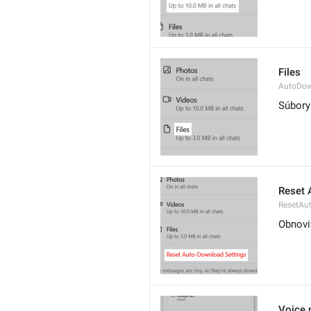
Files
AutoDow
Súbory
Reset 
ResetAu
Obnovi
Voice 