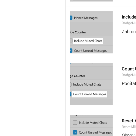
Includ
BadgeN
Zahrnú
Count
BadgeN
Počíta
Reset A
ResetAll
Obnovi