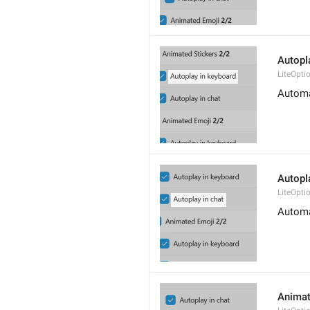
Autopl
LiteOpt
Automa
Autopl
LiteOpt
Automa
Animat