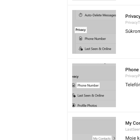
Privac
PrivacyT
Súkro
Phone
Privacy
Telefó
My Con
LastSee
Moje k