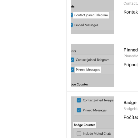
Contact
Kontak
Pinne
PinnedM
Pripnu
Badge 
BadgeN
Počíta