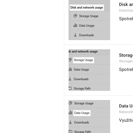
Disk a
DataUsa
Spotre
Storag
Storage
Spotre
Data U
Network
Využiti