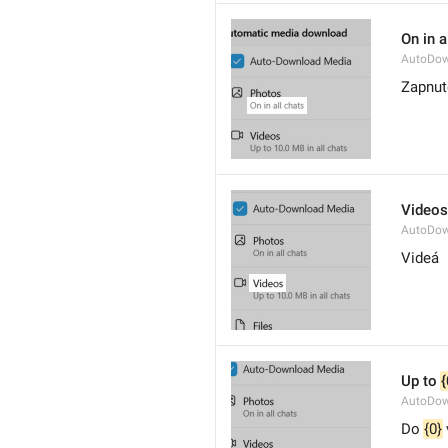
On in a
AutoDow
Zapnut
Videos
AutoDow
Videá
Up to 
{
AutoDow
Do 
{0}