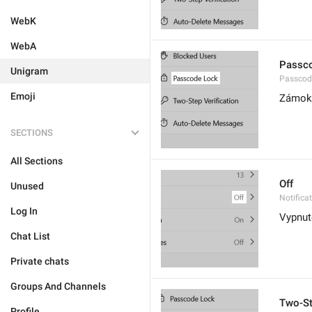
WebK
WebA
Passc
Unigram
Passcod
Emoji
Zámok 
SECTIONS
All Sections
Off
Unused
Notifica
Log In
Vypnut
Chat List
Private chats
Groups And Channels
Two-St
Profile