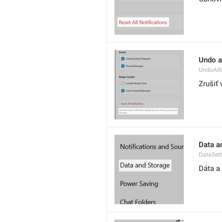
Undo a
UndoAll
Zrušiť 
Data a
DataSett
Dáta a