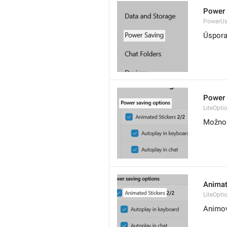
Power 
PowerU
Úspora
Power 
LiteOpti
Možnos
Animat
LiteOpti
Animov