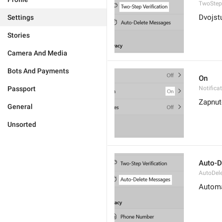
TwoStepV
Dvojst
Settings
Stories
Camera And Media
Bots And Payments
On
Passport
Notifica
Zapnut
General
Unsorted
Auto-D
AutoDel
Automa