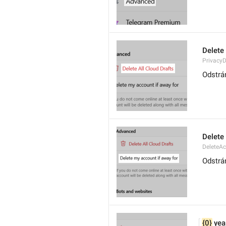
Delete 
PrivacyD
Odstrá
Delete
DeleteA
Odstrá
{0}
 yea