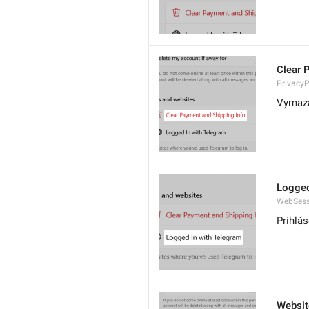
Clear 
Privacy
Vymaza
Logged
WebSess
Prihlá
Websit