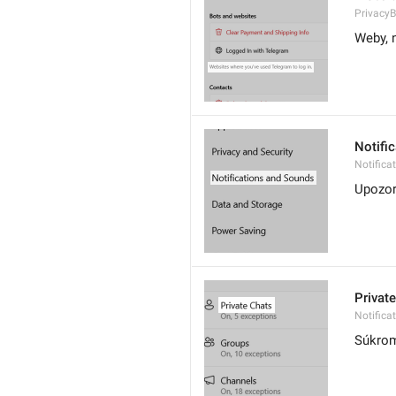
PrivacyB
Weby, n
Notifi
Notific
Upozor
Privat
Notifica
Súkrom