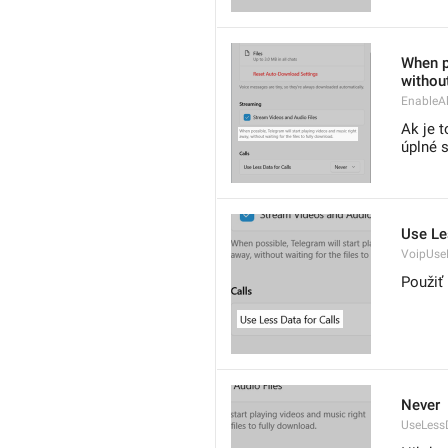
When po
without
EnableAl
Ak je 
úplné s
Use Le
VoipUse
Použiť
Never
UseLess