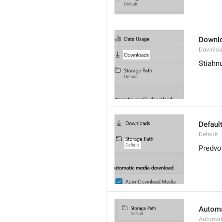
Downl
Downloa
Stiahnu
Defaul
Default
Predvo
Automa
Automat