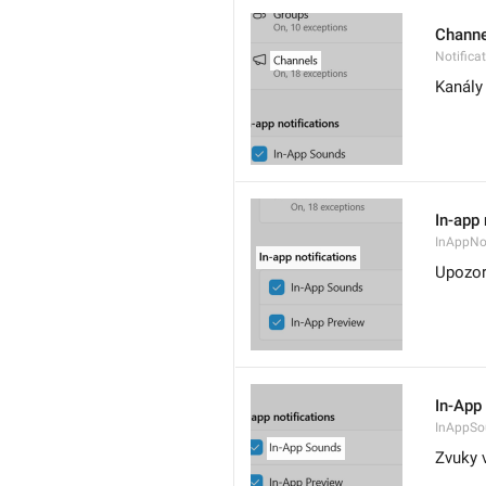
Channe
Notifica
Kanály
In-app 
InAppNot
Upozor
In-App
InAppSo
Zvuky v