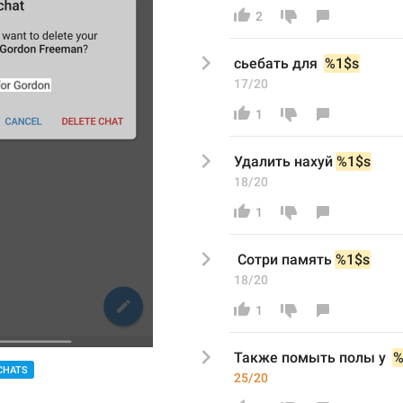
2
сьеба
ть для 
%1$s
17/20
1
Удалить нахуй
%1$s
18/20
1
 Сотри память
%1$s
18/20
1
Также 
помыть полы у 
%
CHATS
25/20