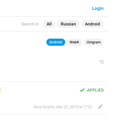
Login
Search in:
All
Russian
Android
Android
WebK
Unigram
s
APPLIED
Nice Giraffe
,
Mar 22, 2019 at 17:07