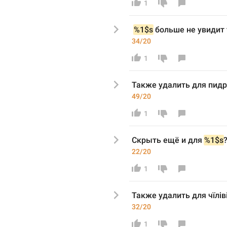
1
%1$s
 больше не увидит 
34/20
1
Также удалить для 
пидр
49/20
1
Скрыть ещё и
 для 
%1$s
22/20
1
Также удалить для 
чїліві
32/20
1