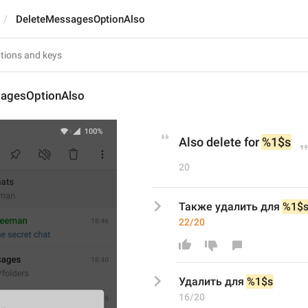
DeleteMessagesOptionAlso
agesOptionAlso
Also delete for 
%1$s
20
Также удалить для 
%1$
22/20
У
далить для 
%1$s
16/20