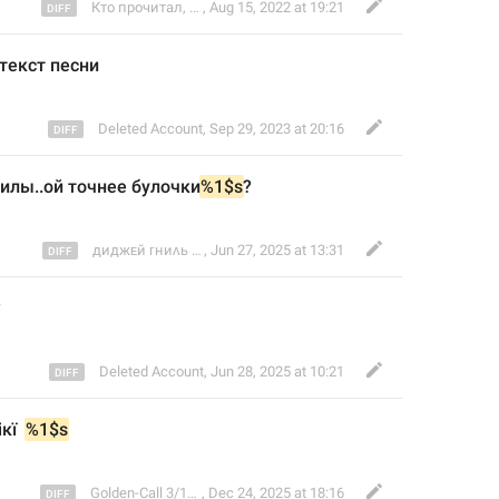
Кто прочитал, тот в Шираторидзаве
,
Aug 15, 2022 at 19:21
текст песни
Deleted Account
,
Sep 29, 2023 at 20:16
илы..ой точнее булочки
%1$s
?
🎧
💿
💤
диджᴇй ᴦниᴧь
🇳🇱
,
Jun 27, 2025 at 13:31
?
Deleted Account
,
Jun 28, 2025 at 10:21
кї  
%1$s
Golden-Call 3/18/83
,
Dec 24, 2025 at 18:16