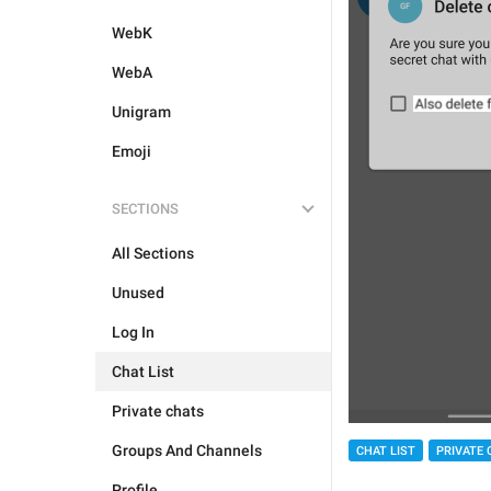
WebK
WebA
Unigram
Emoji
SECTIONS
All Sections
Unused
Log In
Chat List
Private chats
Groups And Channels
CHAT LIST
PRIVATE 
Profile