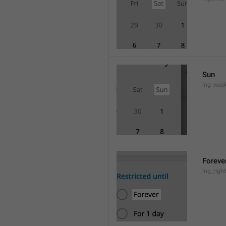
Sun
lng_wee
Foreve
lng_righ