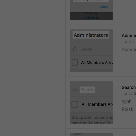
Admini
lng_cha
Admin
Search
lng_parti
hghh
Poisk