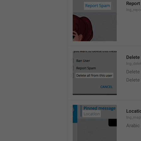
Report
lng_rep
Delete 
lng_dele
Delete
Delete
Locati
lng_map
Arabic