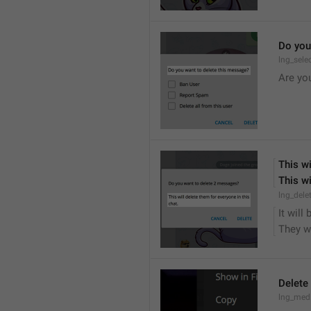
Do you
lng_sele
Are yo
This wi
This wi
lng_dele
It will
They wi
Delete
lng_medi