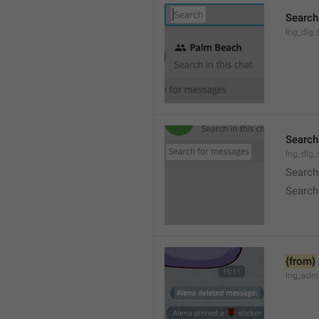
Search
lng_dlg_f
Search
lng_dlg
Search
Search
{from}
lng_adm