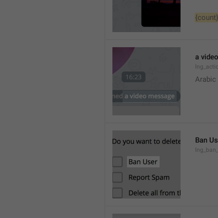
{count
a vide
lng_act
Arabic
Ban Us
lng_ban