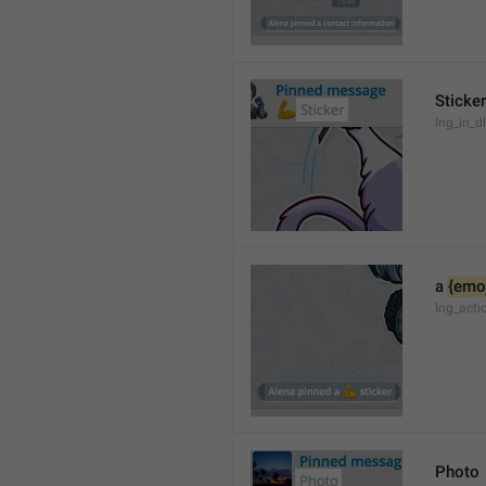
Sticker
lng_in_dl
a 
{emoj
lng_acti
Photo