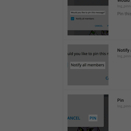
Would 
lng_pinn
Pin th
Notify
lng_pinn
Pin
lng_pinn