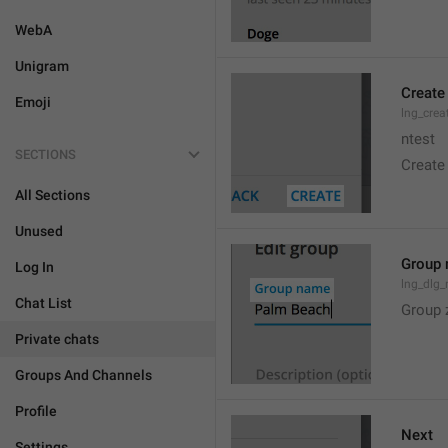
WebA
Unigram
Create
Emoji
lng_crea
ntest
SECTIONS
Create
All Sections
Unused
Group
Log In
lng_dlg
Chat List
Group 
Private chats
Groups And Channels
Profile
Next
Settings