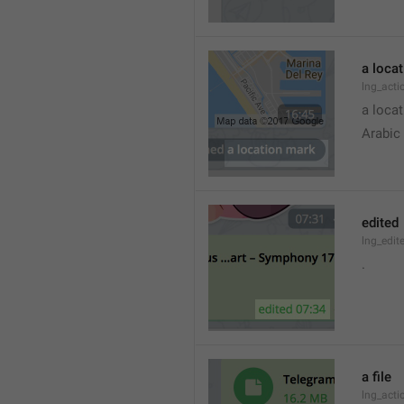
a loca
lng_acti
a locat
Arabic
edited
lng_edit
.
a file
lng_acti