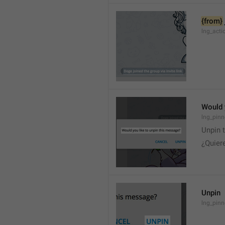
{from}
lng_acti
Would 
lng_pinn
Unpin 
¿Quier
Unpin
lng_pin