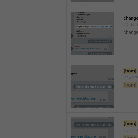
changed
lng_adm
changed
{from}
lng_adm
{from}
{from}
lng_adm
{from}