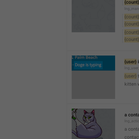
{count
lng_man
{count
{count
{count
{count
{user}
 
lng_user
{user}
 
kitten 
a cont
lng_act
a cont
contac