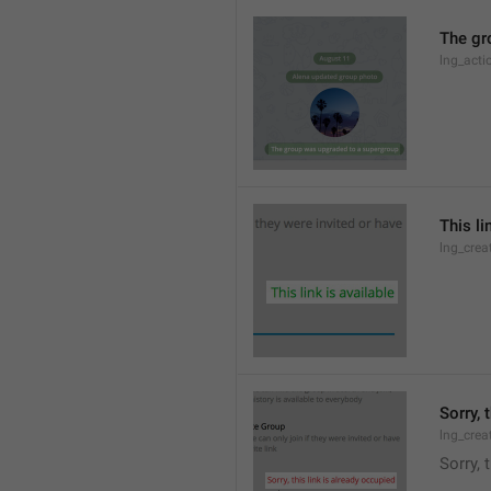
The gr
lng_acti
This li
lng_crea
Sorry, 
lng_crea
Sorry, 