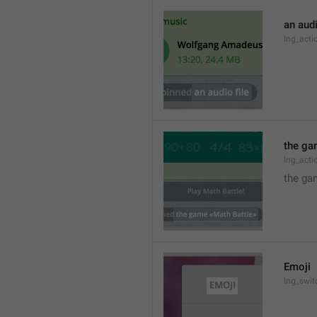
an audi
lng_act
the ga
lng_act
the ga
Emoji
lng_swit