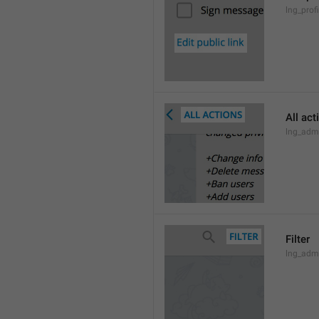
lng_profi
All act
lng_admi
Filter
lng_admi