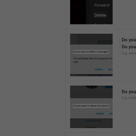
Do you
Do you
lng_sele
Do you
lng_dele