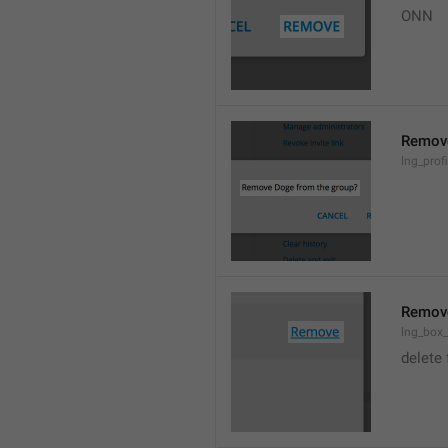
ONN
Remov
lng_prof
Remov
lng_box
delete 