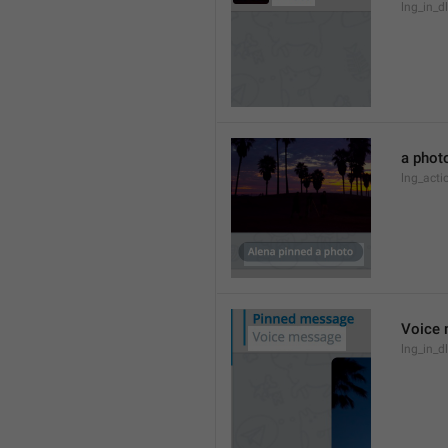
lng_in_d
a phot
lng_act
Voice
lng_in_d