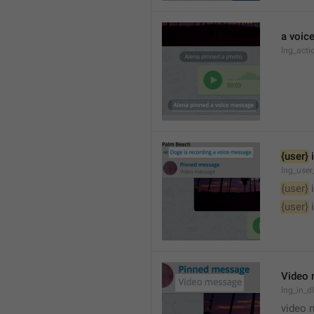
a voic
lng_acti
{user}
 
lng_user
{user}
 
{user}
 
Video
lng_in_
video 