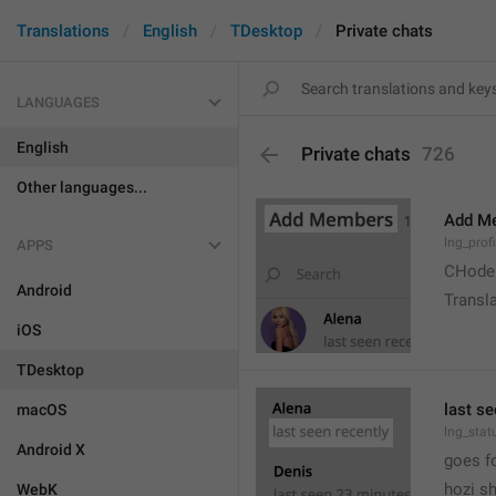
Translations
English
TDesktop
Private chats
LANGUAGES
English
Private chats
726
Other languages...
Add M
lng_prof
APPS
CHode
Android
Transla
iOS
TDesktop
last se
macOS
lng_stat
Android X
goes f
hozi sh
WebK