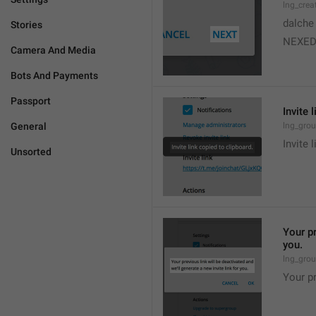
lng_crea
dalche
Stories
NEXE
Camera And Media
Bots And Payments
Passport
Invite 
General
lng_grou
Invite 
Unsorted
Your pr
you.
lng_grou
Your pr