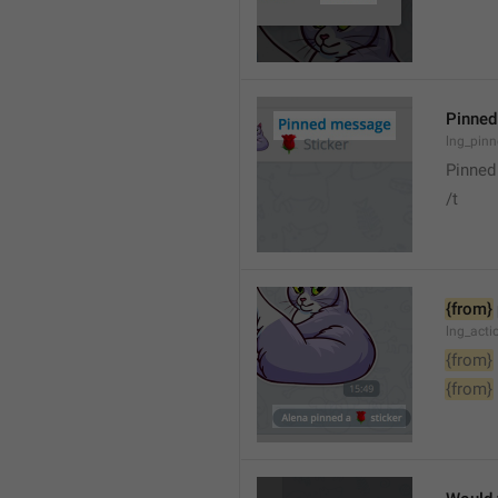
Pinne
lng_pin
Pinne
/t
{from}
lng_act
{from}
{from}