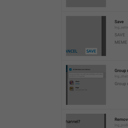
Save
lng_sett
SAVE
MEME
Group 
lng_cha
Group 
Remov
lng_profi