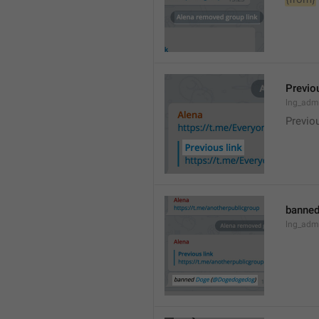
Previou
lng_admi
Previo
banned
lng_adm