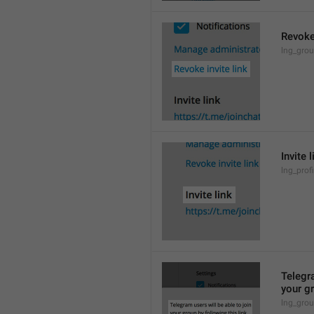
Revoke 
lng_grou
Invite l
lng_profi
Telegra
your gr
lng_grou