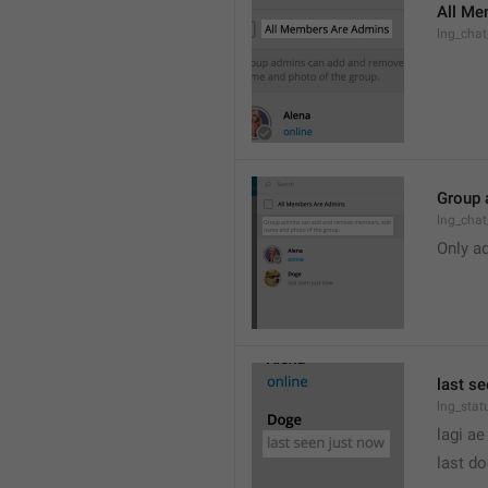
All Me
lng_cha
Group 
lng_cha
Only a
last s
lng_stat
lagi ae
last d