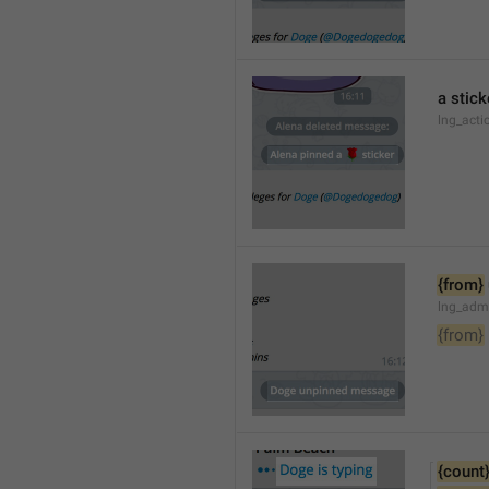
a stick
lng_acti
{from}
lng_adm
{from}
{count