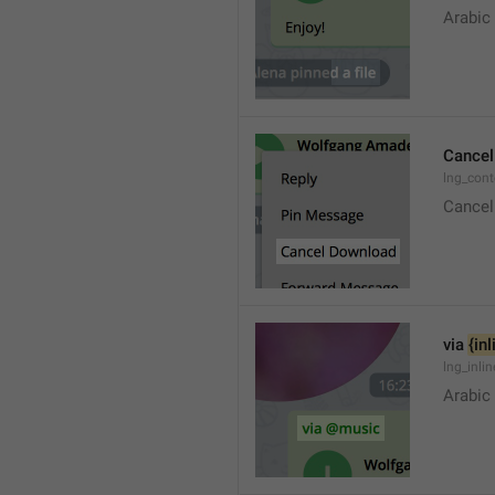
Arabic
Cancel
lng_con
Cancel
via 
{in
lng_inli
Arabic