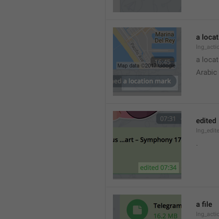
a loca
lng_acti
a locat
Arabic
edited
lng_edit
.
a file
lng_acti