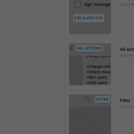
lng_profi
All act
lng_admi
Filter
lng_admi