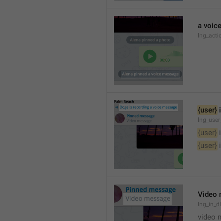
a voic
lng_acti
{user}
 
lng_user
{user}
 
{user}
 
Video
lng_in_
video 