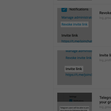
Revoke 
lng_grou
Invite l
lng_profi
Telegra
your gr
lng_grou