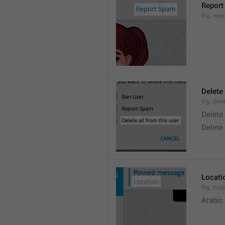
Report
lng_rep
Delete 
lng_dele
Delete
Delete
Locati
lng_map
Arabic