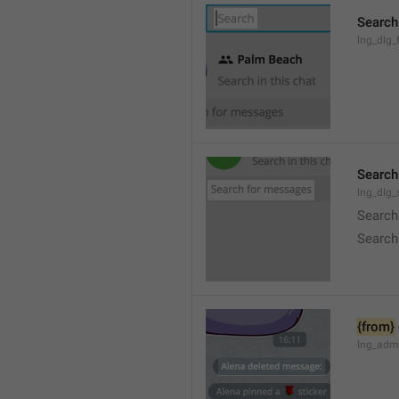
Search
lng_dlg_f
Search
lng_dlg
Search
Search
{from}
lng_adm