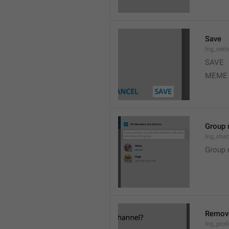
Save
lng_sett
SAVE
MEME
Group 
lng_cha
Group 
Remov
lng_profi