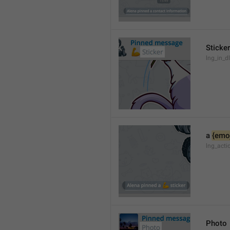
Sticker
lng_in_dl
a 
{emoj
lng_acti
Photo