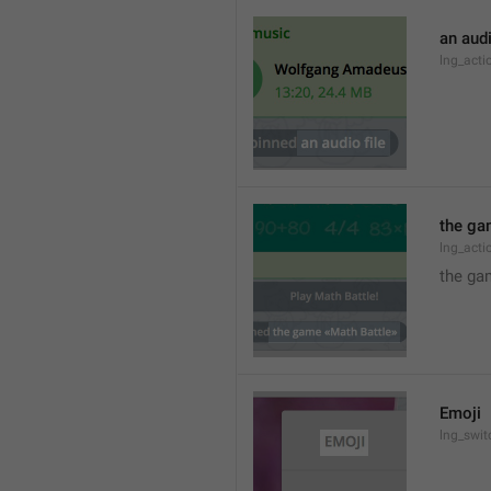
an audi
lng_act
the ga
lng_act
the ga
Emoji
lng_swit