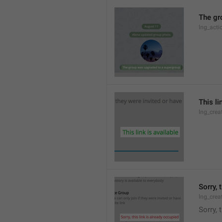
The gr
lng_acti
This li
lng_crea
Sorry, 
lng_crea
Sorry, 