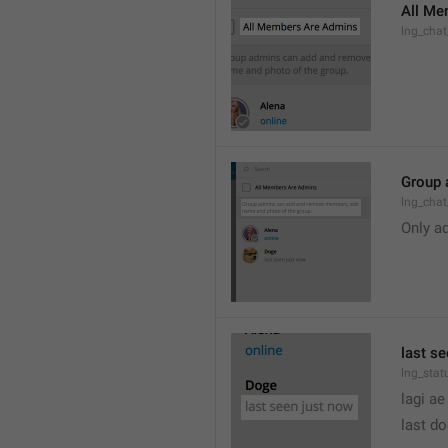
All Me
lng_cha
Group 
lng_cha
Only a
last s
lng_stat
lagi ae
last d