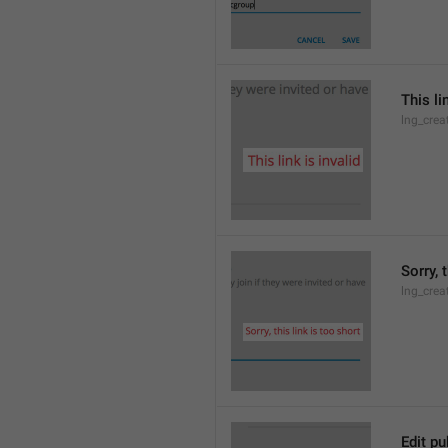
This li
lng_crea
Sorry, 
lng_crea
Edit pu