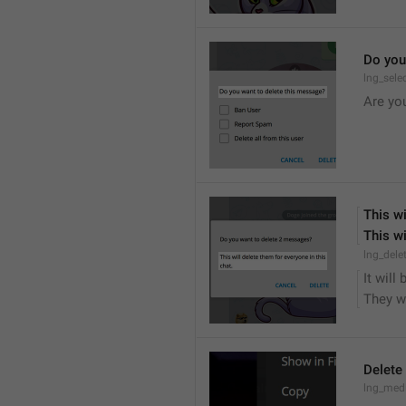
Do you
lng_sele
Are yo
This wi
This wi
lng_dele
It will
They wi
Delete
lng_medi