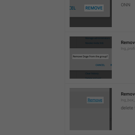
ONN
Remov
lng_prof
Remov
lng_box
delete 