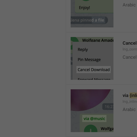
Arabic
Cancel
lng_con
Cancel
via 
{in
lng_inli
Arabic