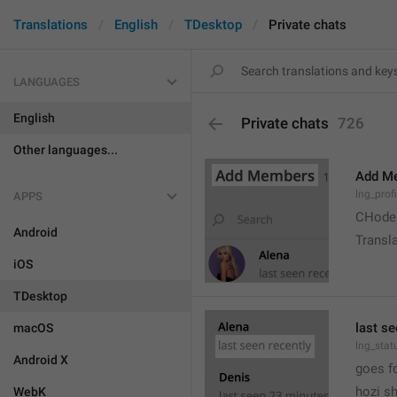
Translations
English
TDesktop
Private chats
LANGUAGES
English
Private chats
726
Other languages...
Add M
lng_prof
APPS
CHode
Android
Transla
iOS
TDesktop
last se
macOS
lng_stat
Android X
goes f
hozi sh
WebK