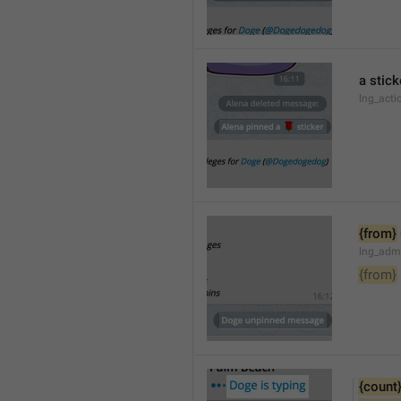
a stick
lng_acti
{from}
lng_adm
{from}
{count