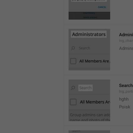
Admini
lng_cha
Admin
Search
lng_parti
hghh
Poisk