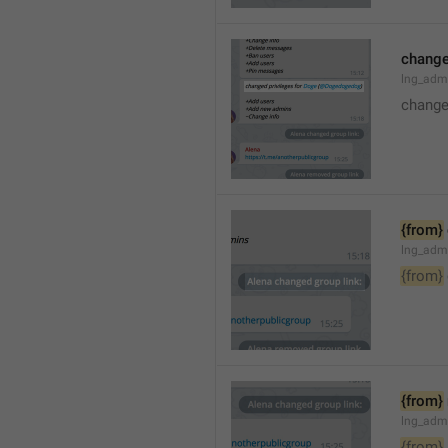
changed
lng_adm
changed
{from}
lng_adm
{from}
{from}
lng_adm
{from}