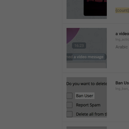
{count
a vide
lng_act
Arabic
Ban Us
lng_ban