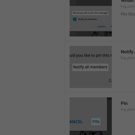
Would 
lng_pinn
Pin th
Notify
lng_pinn
Pin
lng_pinn