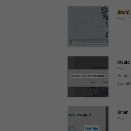
{from}
lng_acti
Would 
lng_pinn
Unpin 
¿Quier
Unpin
lng_pin