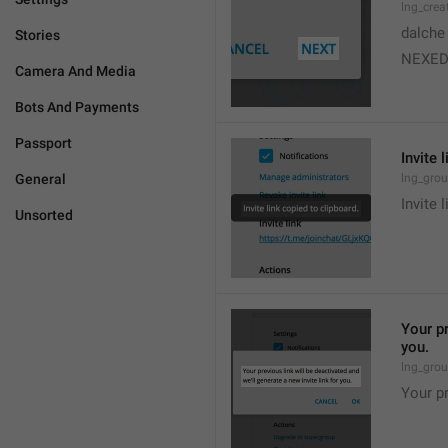
lng_crea
dalche
Stories
NEXE
Camera And Media
Bots And Payments
Passport
Invite 
General
lng_grou
Invite 
Unsorted
Your pr
you.
lng_grou
Your pr