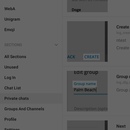
WebA
Unigram
Create
Emoji
lng_crea
ntest
SECTIONS
Create
All Sections
Unused
Group
Log In
lng_dlg
Chat List
Group 
Private chats
Groups And Channels
Profile
Next
Settings