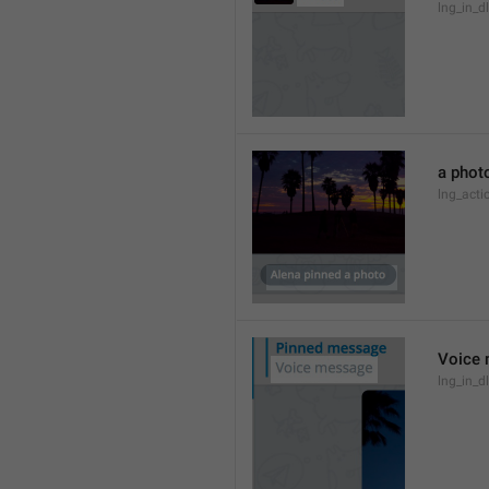
lng_in_d
a phot
lng_act
Voice
lng_in_d