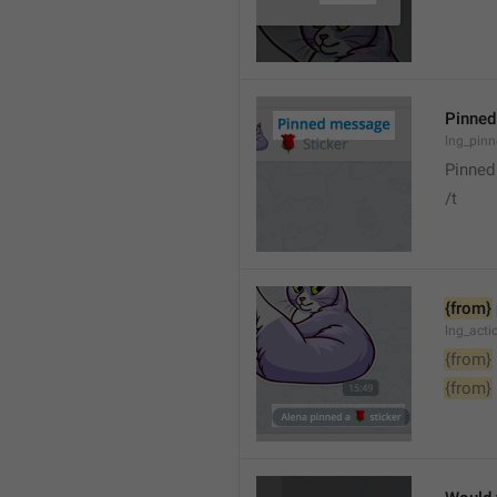
Pinne
lng_pin
Pinne
/t
{from}
lng_act
{from}
{from}