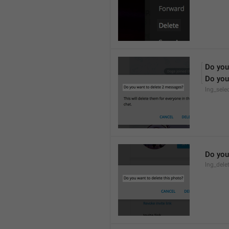
Do you
Do you
lng_sele
Do you
lng_dele