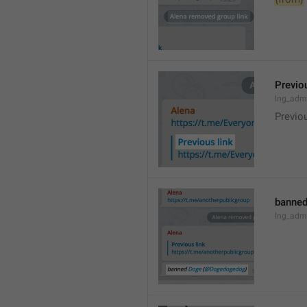
Previou
lng_admi
Previo
banned
lng_adm