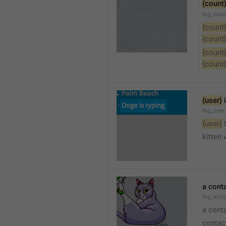
{count
lng_man
{count
{count
{count
{count
{user}
 
lng_user
{user}
 
kitten 
a cont
lng_act
a cont
contac