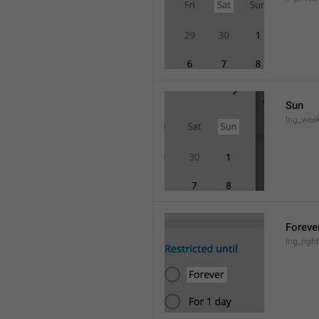
Sun
lng_wee
Foreve
lng_righ