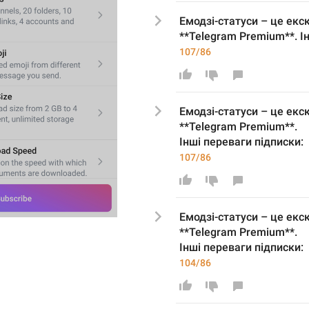
Емод
зі-статуси –
 це екс
**Telegram Premium**.
І
107/86
Емод
зі-статуси –
 це екс
**Telegram Premium**.
Інші переваги підписки:
107/86
Емод
зі-статуси –
 це екс
**Telegram Premium**.
Інші переваги підписки:
104/86