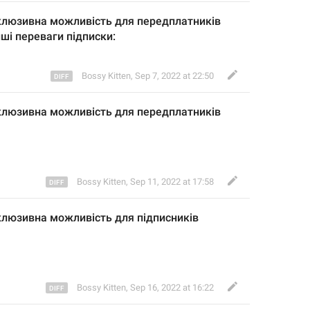
клюзивна можливість для п
ередплат
ників 
нші переваги підписки:
Bossy Kitten
,
Sep 7, 2022 at 22:50
клюзивна можливість для п
ередплат
ників 
Bossy Kitten
,
Sep 11, 2022 at 17:58
клюзивна можливість для підписників 
Bossy Kitten
,
Sep 16, 2022 at 16:22