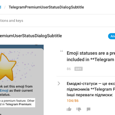
d
TelegramPremiumUserStatusDialogSubtitle
emiumUserStatusDialogSubtitle
An
Emoji status
es are
 a p
included in **Telegra
86
Емоджі-статуси — це ек
підписників **Telegram 
Інші переваги підписки:
104/86