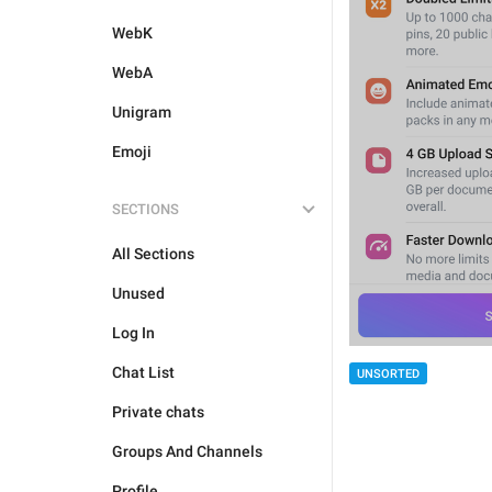
WebK
WebA
Unigram
Emoji
SECTIONS
All Sections
Unused
Log In
Chat List
UNSORTED
Private chats
Groups And Channels
Profile