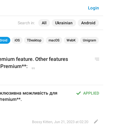
Login
Search in:
All
Ukrainian
Android
droid
iOS
TDesktop
macOS
WebK
Unigram
remium feature. Other features 
m Premium**:
склюзивна можливість для 
APPLIED
Premium**.
Bossy Kitten
,
Jun 21, 2023 at 02:20