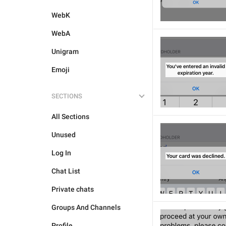
WebK
WebA
Unigram
Emoji
SECTIONS
All Sections
Unused
Log In
Chat List
Private chats
Groups And Channels
Profile