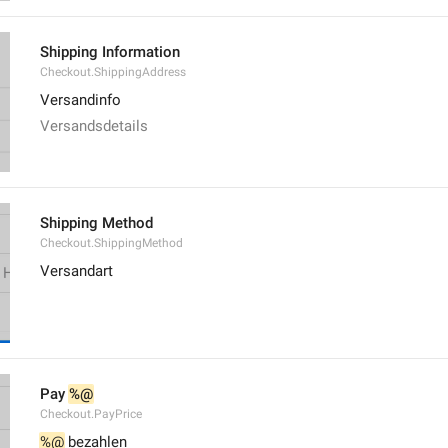
Shipping Information
Checkout.ShippingAddress
Versandinfo
Versandsdetails
Shipping Method
Checkout.ShippingMethod
Versandart
Pay 
%@
Checkout.PayPrice
%@
 bezahlen