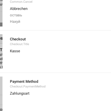
Common.Cancel
Abbrechen
оставь
Нахуй
Checkout
Checkout.Title
Kasse
Payment Method
Checkout.PaymentMethod
Zahlungsart