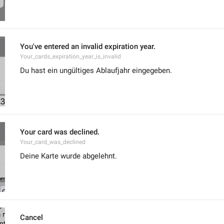
You've entered an invalid expiration year.
Your_cards_expiration_year_is_invalid
Du hast ein ungültiges Ablaufjahr eingegeben.
Your card was declined.
Your_card_was_declined
Deine Karte wurde abgelehnt.
Cancel