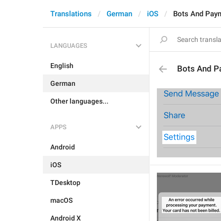
Translations
German
iOS
Bots And Pay
LANGUAGES
English
Bots And P
German
Other languages...
APPS
Android
iOS
TDesktop
macOS
Android X