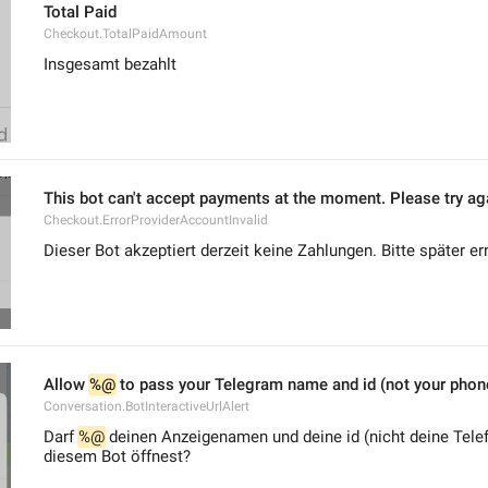
Total Paid
Checkout.TotalPaidAmount
Insgesamt bezahlt
This bot can't accept payments at the moment. Please try aga
Checkout.ErrorProviderAccountInvalid
Dieser Bot akzeptiert derzeit keine Zahlungen. Bitte später e
Allow 
%@
 to pass your Telegram name and id (not your phon
Conversation.BotInteractiveUrlAlert
Darf 
%@
 deinen Anzeigenamen und deine id (nicht deine Telef
diesem Bot öffnest?