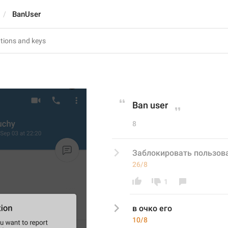
BanUser
Ban user
8
Заблокировать пользов
26/8
1
в очко его
10/8