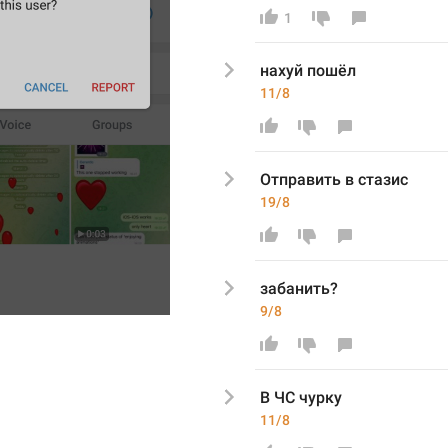
1
нахуй пошёл
11/8
Отправить в стазис 
19/8
забанить?
9/8
В ЧС чурку 
11/8