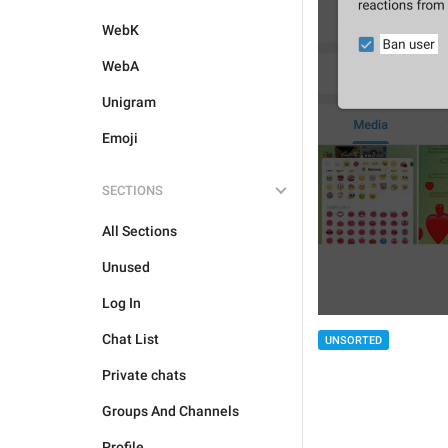
WebK
WebA
Unigram
Emoji
SECTIONS
All Sections
Unused
Log In
Chat List
UNSORTED
Private chats
Groups And Channels
Profile