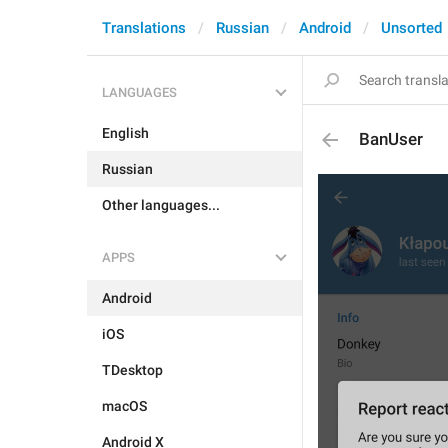
Translations
Russian
Android
Unsorted
LANGUAGES
English
BanUser
Russian
Other languages...
APPS
Android
iOS
TDesktop
macOS
Android X