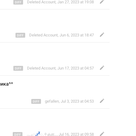
Deleted Account
,
Jan 27, 2023 at 19:08
Deleted Account
,
Jun 6, 2023 at 18:47
Deleted Account
,
Jun 17, 2023 at 04:57
лика^^
gefallen
,
Jul 3, 2023 at 04:53
💤
𓂃𓂂◌
◌˳𓇬𝓼𝓴𝓲𝓽𝓽𝓵𝓮𝓼ˋˏ✄┈┈ㅤ#sp1r1tk1ss3r #mocha-mocha!૮(˶ᵔᵕᵔ˶)აㅤㅤㅤㅤㅤㅤㅤ
,
Jul 16, 2023 at 09:58