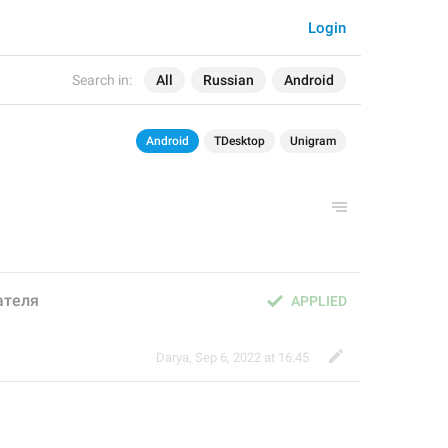
Login
Search in:
All
Russian
Android
Android
TDesktop
Unigram
ателя
APPLIED
Darya
,
Sep 6, 2022 at 16:45