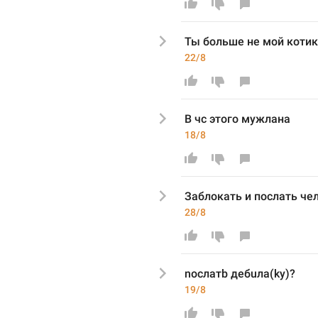
Ты больше не мой котик
22/8
В чс этого мужлана
18/8
Заблок
ать и послать че
28/8
nocлaтb дeбuлa(ky)?
19/8